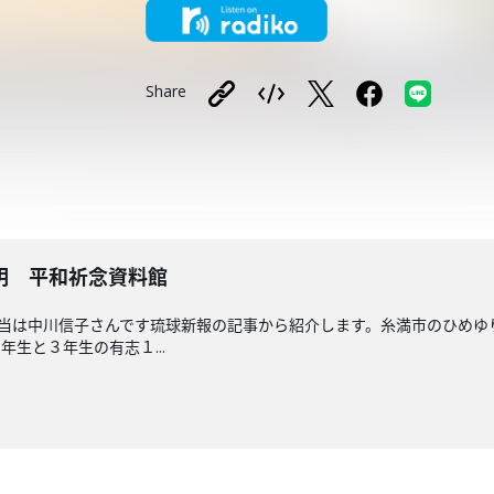
Share
明 平和祈念資料館
担当は中川信子さんです琉球新報の記事から紹介します。糸満市のひめ
生と３年生の有志１...