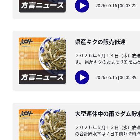
2026.05.16
|
00:03:25
県産キクの販売低迷
２０２６年５月１４日（木）放
す。 県産キクのおよそ９割を占め
2026.05.15
|
00:05:39
大型連休中の雨でダム貯
２０２６年５月１３日（水）放
の合計貯水率は７日午前０時時点で