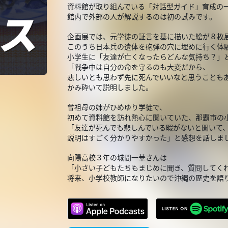
資料館が取り組んでいる「対話型ガイド」育成の
館内で外部の人が解説するのは初の試みです。
企画展では、元学徒の証言を基に描いた絵が８枚
このうち日本兵の遺体を砲弾の穴に埋めに行く体
小学生に「友達が亡くなったらどんな気持ち？」
「戦争中は自分の命を守るのも大変だから、
悲しいとも思わず先に死んでいいなと思うことも
かみ砕いて説明しました。
曾祖母の姉がひめゆり学徒で、
初めて資料館を訪れ熱心に聞いていた、那覇市の
「友達が死んでも悲しんでいる暇がないと聞いて
説明はすごく分かりやすかった」と感想を話し
向陽高校３年の城間一華さんは
「小さい子どもたちもまじめに聞き、質問してく
将来、小学校教師になりたいので沖縄の歴史を語