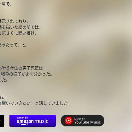
一環で、
展示されており、
験を描いた絵の前では、
と気さくに問い掛け、
あったって」と、
小学６年生の男子児童は
、戦争の様子がよく分かった。
ました。
れた。
り継いでいきたい」と話していました。