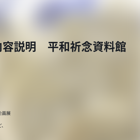
内容説明 平和祈念資料館
企画展
ど、