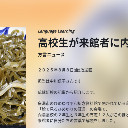
Language Learning
高校生が来館者に
方言ニュース
２０２５年８月８日(金)放送回
担当は中川信子さんです
琉球新報の記事から紹介します。
糸満市のひめゆり平和祈念資料館で開かれている
「絵で見るひめゆりの証言」の会場で、
向陽高校の２年生と３年生の有志１２人がこのほ
来館者に自分たちの言葉で解説をしました。