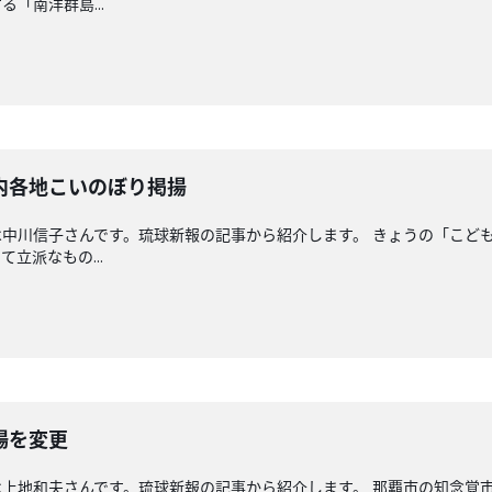
「南洋群島...
内各地こいのぼり掲揚
中川信子さんです。琉球新報の記事から紹介します。 きょうの「こど
立派なもの...
場を変更
上地和夫さんです。琉球新報の記事から紹介します。 那覇市の知念覚