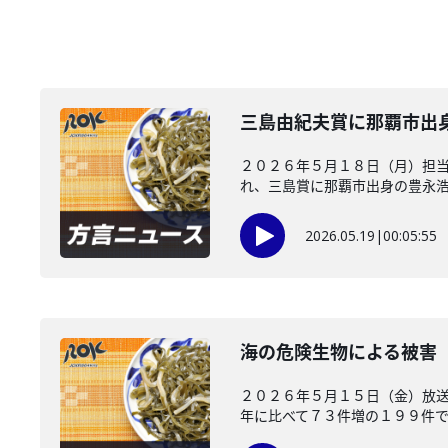
三島由紀夫賞に那覇市出
２０２６年５月１８日（月）担
れ、三島賞に那覇市出身の豊永浩平
2026.05.19
|
00:05:55
海の危険生物による被害
２０２６年５月１５日（金）放
年に比べて７３件増の１９９件でした