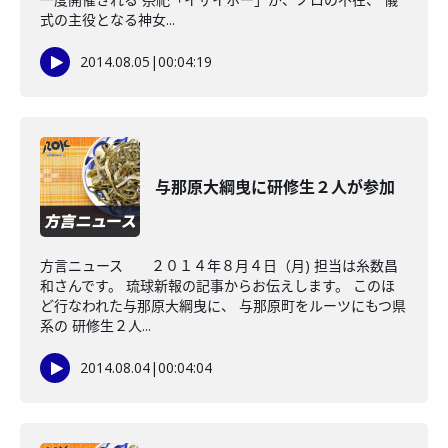
式の主役となる神女...
2014.08.05
|
00:04:19
与那原大綱曳に研修生２人が参加
方言ニュース ２０１４年８月４日（月) 担当は糸数昌
和さんです。 琉球新報の記事からお伝えします。 このほ
ど行なわれた与那原大綱曳に、 与那原町をルーツにもつ県
系の 研修生２人...
2014.08.04
|
00:04:04