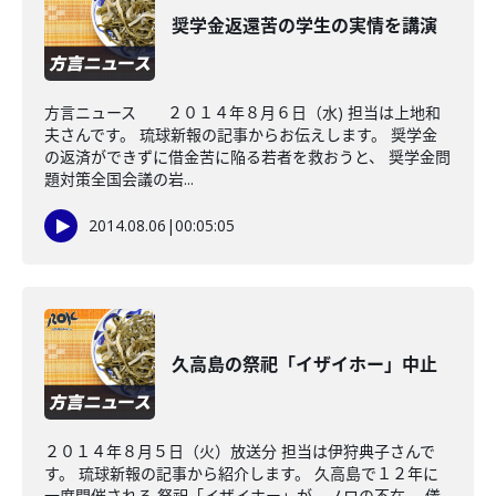
奨学金返還苦の学生の実情を講演
方言ニュース ２０１４年８月６日（水) 担当は上地和
夫さんです。 琉球新報の記事からお伝えします。 奨学金
の返済ができずに借金苦に陥る若者を救おうと、 奨学金問
題対策全国会議の岩...
2014.08.06
|
00:05:05
久高島の祭祀「イザイホー」中止
２０１４年８月５日（火）放送分 担当は伊狩典子さんで
す。 琉球新報の記事から紹介します。 久高島で１２年に
一度開催される 祭祀「イザイホー」が、ノロの不在、 儀