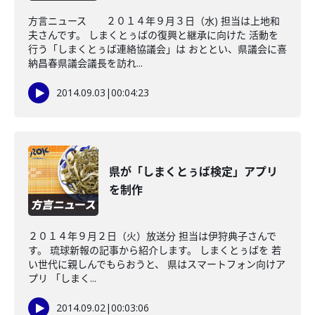
方言ニュース ２０１４年９月３日（水) 担当は上地和
夫さんです。 しまくとぅばの復興と継承に向けた 活動を
行う「しまくとぅば連絡協議会」は おととい、県議会に喜
納昌春県議会議長を訪れ...
2014.09.03
|
00:04:23
県が「しまくとぅば検定」アプリ
を制作
２０１４年９月２日（火）放送分 担当は伊狩典子さんで
す。 琉球新報の記事から紹介します。 しまくとぅばを 若
い世代に親しんでもらおうと、 県はスマートフォン向けア
プリ 「しまく...
2014.09.02
|
00:03:06