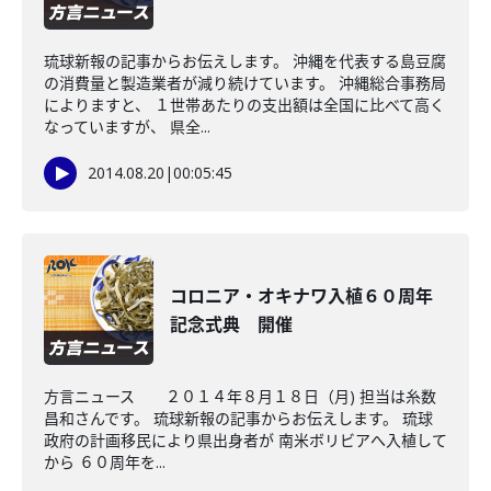
琉球新報の記事からお伝えします。 沖縄を代表する島豆腐
の消費量と製造業者が減り続けています。 沖縄総合事務局
によりますと、 １世帯あたりの支出額は全国に比べて高く
なっていますが、 県全...
2014.08.20
|
00:05:45
コロニア・オキナワ入植６０周年
記念式典 開催
方言ニュース ２０１４年８月１８日（月) 担当は糸数
昌和さんです。 琉球新報の記事からお伝えします。 琉球
政府の計画移民により県出身者が 南米ボリビアへ入植して
から ６０周年を...