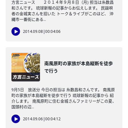
方言ニュース ２０１４年９月８日（月) 担当は糸数昌
和さんです。 琉球新報の記事からお伝えします。 民謡唄
者の金城実さんを招いた トーク＆ライブがこのほど、 沖
縄市一番街にある...
2014.09.08
|
00:04:06
南風原町の家族が本島縦断を徒歩
で行う
9月5日 放送分 今日の担当は 糸数昌和さんです。 南風原
町の家族が本島縦断を徒歩で行う 琉球新報の記事から 紹
介します。 南風原町に住む金城さんファミリーがこの夏、
国頭村の辺...
2014.09.06
|
00:04:12