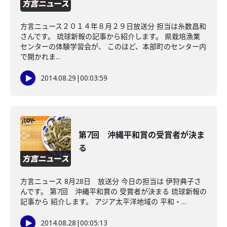
方言ニュース２０１４年８月２９日放送分 担当は糸数昌和
さんです。 琉球新報の記事から紹介します。 県栽培漁業
センターの体験学習会が、 このほど、本部町のセンター内
で開かれま...
2014.08.29
|
00:03:59
第7回 沖縄平和賞の受賞者が決ま
る
方言ニュース 8月28日 放送分 今日の担当は 伊狩典子さ
んです。 第7回 沖縄平和賞の 受賞者が決まる 琉球新報の
記事から 紹介します。 アジア太平洋地域の 平和・...
2014.08.28
|
00:05:13