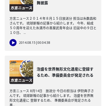
舞披露
方言ニュース２０１４年８月１５日放送分 担当は糸数昌和
さんです。 琉球新報の記事から紹介します。 今年、結成
５０周年を迎えた糸満市の喜屋武青年会は 旧盆中の９日と
１０日、 ...
2014.08.15
|
00:04:38
泡盛を世界無形文化遺産に登録す
るため、準備委員会が発足される
方言ニュース 8月14日 放送分 今日の担当は 伊狩典子さ
んです。 琉球新報の記事から紹介します。 泡盛を世界無
形文化遺産に 登録するため、 準備委員会が発足される
黒...