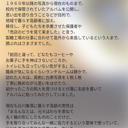
１９６０年以降の写真から現在のものまで、
校内で保管されていたアルバムを公開し、
思い出を語り合うことなどが目的で、
地域で暮らす高齢者に加え、
移住し、子どもたちを卒業させた保護者や
「売店のビラを見て来ました」と言う、
製糖工場の仕事に合わせて島外から来島しているという人まで、
顔ぶれはさまざまでした。
「前回と違って、どなたもコーヒーや
お菓子に手を伸ばさないどころか、
トイレにも立っていない気がする」と、
職員が気になるくらいランチルームは静かで、
訪れた人々は、真剣に白黒写真を１枚１枚
丁寧に眺めながら思いをはせたり、
幼かったころの知人を見つけると付箋に名前を書いて
アルバムに貼ってみたりしていました。
現在も比川集落に暮らす高齢の男性は
「まるんなとは、元々はわらを束ねて
丸く輪の形にしたもののことだけど、
手を取り合ってみんな一緒に協力するという意味で使っていて、