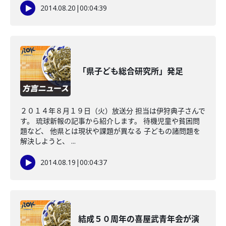
2014.08.20
|
00:04:39
「県子ども総合研究所」発足
２０１４年８月１９日（火）放送分 担当は伊狩典子さんで
す。 琉球新報の記事から紹介します。 待機児童や貧困問
題など、 他県とは現状や課題が異なる 子どもの諸問題を
解決しようと、 ...
2014.08.19
|
00:04:37
結成５０周年の喜屋武青年会が演