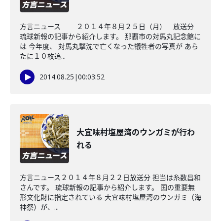
方言ニュース ２０１４年８月２５日（月） 放送分
琉球新報の記事から紹介します。 那覇市の対馬丸記念館に
は 今年度、 対馬丸撃沈で亡くなった犠牲者の写真が あら
たに１０枚追...
2014.08.25
|
00:03:52
大宜味村塩屋湾のウンガミが行わ
れる
方言ニュース２０１４年８月２２日放送分 担当は糸数昌和
さんです。 琉球新報の記事から紹介します。 国の重要無
形文化財に指定されている 大宜味村塩屋湾のウンガミ（海
神祭）が、...