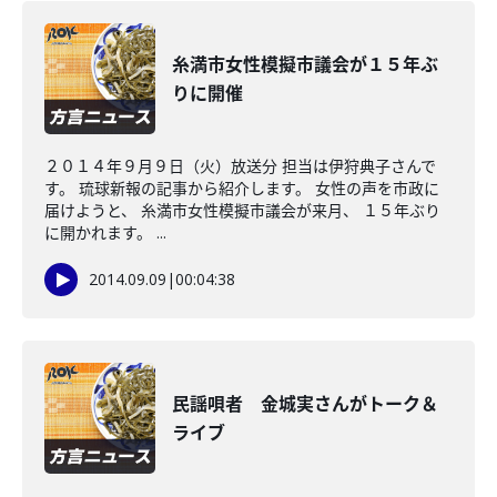
糸満市女性模擬市議会が１５年ぶ
りに開催
２０１４年９月９日（火）放送分 担当は伊狩典子さんで
す。 琉球新報の記事から紹介します。 女性の声を市政に
届けようと、 糸満市女性模擬市議会が来月、 １５年ぶり
に開かれます。 ...
2014.09.09
|
00:04:38
民謡唄者 金城実さんがトーク＆
ライブ