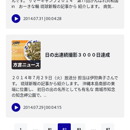
んです。 サマーキャンプ２０１４ 第11回がんばれ共和国
in おーきな輪 琉球新報の記事から 紹介します。 病気...
2014.07.31
|
00:04:28
日の出連続撮影３０００日達成
２０１４年７月２９日（火）放送分 担当は伊狩典子さんで
す。 琉球新報の記事から紹介します。 沖縄本島南部の東
端に位置し、 初日の出の名所としても有名な 南城市知念
の知念岬公園で、...
2014.07.29
|
00:04:15
…
…
1
81
82
83
87