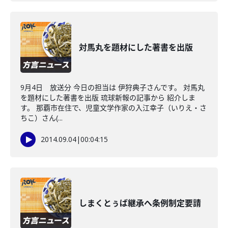
対馬丸を題材にした著書を出版
9月4日 放送分 今日の担当は 伊狩典子さんです。 対馬丸
を題材にした著書を出版 琉球新報の記事から 紹介しま
す。 那覇市在住で、児童文学作家の入江幸子（いりえ・さ
ちこ）さん(...
2014.09.04
|
00:04:15
しまくとぅば継承へ条例制定要請