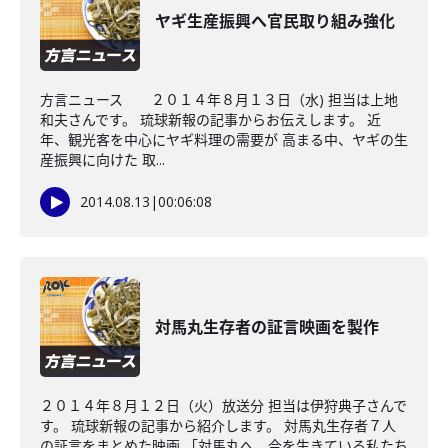
ヤギ生産振興へ官民取り組み強化
方言ニュース ２０１４年８月１３日（水) 担当は上地
和夫さんです。 琉球新報の記事からお伝えします。 近
年、観光客を中心にヤギ料理の需要が 高まる中、ヤギの生
産振興に向けた 取...
2014.08.13
|
00:06:08
対馬丸生存者の証言映画を製作
２０１４年８月１２日（火）放送分 担当は伊狩典子さんで
す。 琉球新報の記事から紹介します。 対馬丸生存者７人
の証言をまとめた映画 「対馬丸へ 今を生きている私たち