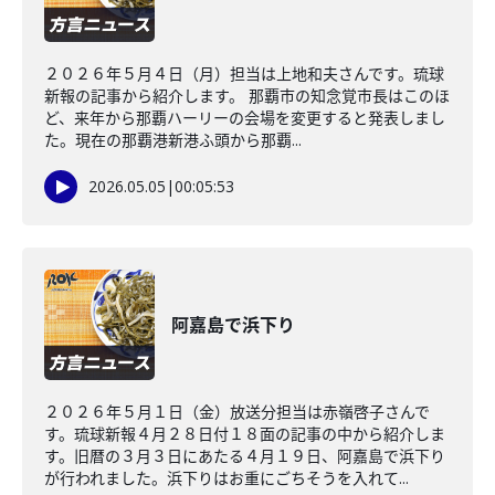
２０２６年５月４日（月）担当は上地和夫さんです。琉球
新報の記事から紹介します。 那覇市の知念覚市長はこのほ
ど、来年から那覇ハーリーの会場を変更すると発表しまし
た。現在の那覇港新港ふ頭から那覇...
2026.05.05
|
00:05:53
阿嘉島で浜下り
２０２６年５月１日（金）放送分担当は赤嶺啓子さんで
す。琉球新報４月２８日付１８面の記事の中から紹介しま
す。旧暦の３月３日にあたる４月１９日、阿嘉島で浜下り
が行われました。浜下りはお重にごちそうを入れて...