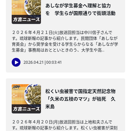
あしなが学生募金へ理解と協力
を 学生らが国際通りで街頭活動
２０２６年４月２１日(火)放送回担当は中川信子さんで
す。琉球新報の記事から紹介します。民間団体「あしなが
育英会」から奨学金を受ける学生らからなる「あしなが学
生募金」事務局はおとといときのう、大学生や高...
2026.04.21
|
00:03:41
松くい虫被害で国指定天然記念物
「久米の五枝のマツ」が枯死 久
米島
２０２６年４月２０日(月)放送回担当は上地和夫さんで
す。琉球新報の記事から紹介します。松くい虫被害が深刻