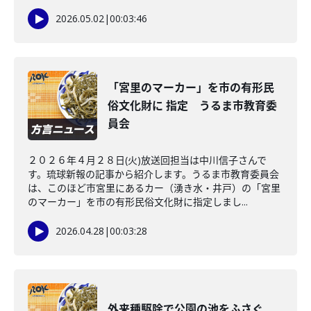
2026.05.02
|
00:03:46
「宮里のマーカー」を市の有形民
俗文化財に 指定 うるま市教育委
員会
２０２６年４月２８日(火)放送回担当は中川信子さんで
す。琉球新報の記事から紹介します。うるま市教育委員会
は、このほど市宮里にあるカー（湧き水・井戸）の「宮里
のマーカー」を市の有形民俗文化財に指定しまし...
2026.04.28
|
00:03:28
外来種駆除で公園の池をふさぐ