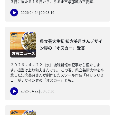
３日に当たる１９日から、うるま市与那城の平安座...
2026.04.24
|
00:03:16
県立芸大生初 知念美月さんデザイ
ン界の「オスカー」受賞
２０２６・４・２２（水）琉球新報の記事から紹介しま
す。担当は上地和夫さんです。 この春、県立芸術大学を卒
業した知念美月さんが制作したスツール作品「ＭＵＳＵＢ
Ｉ」がデザイン界の「オスカー」とも...
2026.04.22
|
00:05:36