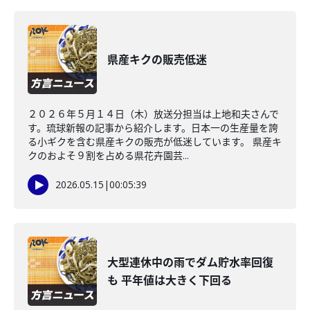
県産キクの販売低迷
２０２６年５月１４日（木）放送分担当は上地和夫さんで
す。琉球新報の記事から紹介します。日本一の生産量を誇
る小ギクを含む県産キクの販売が低迷しています。 県産キ
クのおよそ９割を占める県花卉園芸...
2026.05.15
|
00:05:39
大型連休中の雨でダム貯水率回復
も 平年値は大きく下回る