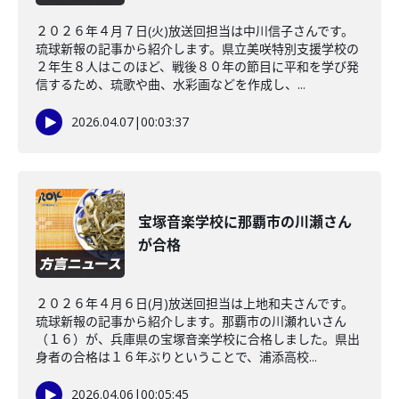
２０２６年４月７日(火)放送回担当は中川信子さんです。
琉球新報の記事から紹介します。県立美咲特別支援学校の
２年生８人はこのほど、戦後８０年の節目に平和を学び発
信するため、琉歌や曲、水彩画などを作成し、...
2026.04.07
|
00:03:37
宝塚音楽学校に那覇市の川瀬さん
が合格
２０２６年４月６日(月)放送回担当は上地和夫さんです。
琉球新報の記事から紹介します。那覇市の川瀬れいさん
（１６）が、兵庫県の宝塚音楽学校に合格しました。県出
身者の合格は１６年ぶりということで、浦添高校...
2026.04.06
|
00:05:45