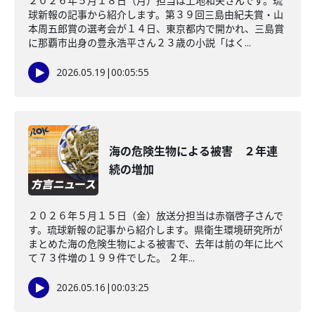
２０２６年５月１８日（月）担当は上地和夫さんです。琉
球新報の記事から紹介します。第３９回三島由紀夫賞・山
本周五郎賞の選考会が１４日、東京都内で開かれ、三島賞
に那覇市出身の豊永浩平さん２３歳の小説「はく...
2026.05.19
|
00:05:55
海の危険生物による被害 ２年連
続の増加
２０２６年５月１５日（金）放送分担当は赤嶺啓子さんで
す。琉球新報の記事から紹介します。県衛生環境研究所が
まとめた海の危険生物による被害で、去年は前の年に比べ
て７３件増の１９９件でした。 ２年...
2026.05.16
|
00:03:25