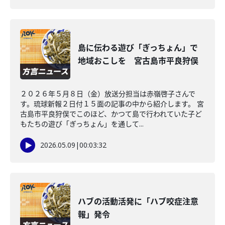
島に伝わる遊び「ぎっちょん」で
地域おこしを 宮古島市平良狩俣
２０２６年５月８日（金）放送分担当は赤嶺啓子さんで
す。琉球新報２日付１５面の記事の中から紹介します。 宮
古島市平良狩俣でこのほど、かつて島で行われていた子ど
もたちの遊び「ぎっちょん」を通して...
2026.05.09
|
00:03:32
ハブの活動活発に「ハブ咬症注意
報」発令