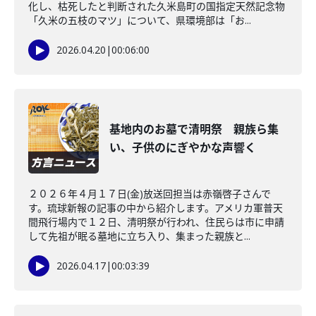
化し、枯死したと判断された久米島町の国指定天然記念物
「久米の五枝のマツ」について、県環境部は「お...
2026.04.20
|
00:06:00
基地内のお墓で清明祭 親族ら集
い、子供のにぎやかな声響く
２０２６年４月１７日(金)放送回担当は赤嶺啓子さんで
す。琉球新報の記事の中から紹介します。アメリカ軍普天
間飛行場内で１２日、清明祭が行われ、住民らは市に申請
して先祖が眠る墓地に立ち入り、集まった親族と...
2026.04.17
|
00:03:39