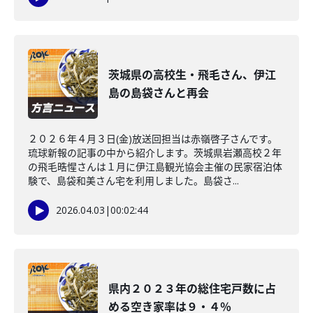
茨城県の高校生・飛毛さん、伊江
島の島袋さんと再会
２０２６年４月３日(金)放送回担当は赤嶺啓子さんです。
琉球新報の記事の中から紹介します。茨城県岩瀬高校２年
の飛毛晧惺さんは１月に伊江島観光協会主催の民家宿泊体
験で、島袋和美さん宅を利用しました。島袋さ...
2026.04.03
|
00:02:44
県内２０２３年の総住宅戸数に占
める空き家率は９・４％