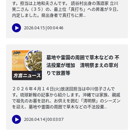
す。担当は上地和夫さんです。 読谷村出身の落語家 立川
笑二さん（３５）の、最上位「真打ち」への昇進が９日、
内定しました。県出身者で真打ちに昇...
2026.04.15
|
00:04:46
墓地や霊園の周囲で草木などの 不
法投棄が増加 清明祭まえの草刈
りで放置等
２０２６年４月１４日(火)放送回担当は中川信子さんで
す。琉球新報の記事から紹介します。沖縄では家族、親戚
で祖先のお墓を訪れ、お供えを囲む「清明祭」のシーズン
を迎え、墓地や霊園の周囲で草木などの不法投棄...
2026.04.14
|
00:03:07