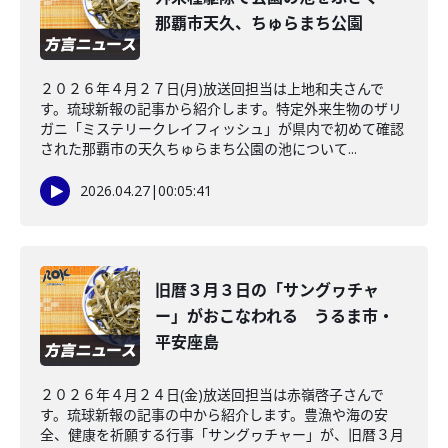
那覇市天久、ちゅらまち公園
２０２６年４月２７日(月)放送回担当は上地和夫さんで
す。琉球新報の記事から紹介します。特定外来生物のザリ
ガニ「ミステリークレイフィッシュ」が県内で初めて確認
された那覇市の天久ちゅらまち公園の池について...
2026.04.27
|
00:05:41
旧暦３月３日の「サングヮチャ
ー」がおこなわれる うるま市・
平安座島
２０２６年４月２４日(金)放送回担当は赤嶺啓子さんで
す。琉球新報の記事の中から紹介します。豊漁や海の安
全、健康を祈願する行事「サングヮチャー」が、旧暦３月