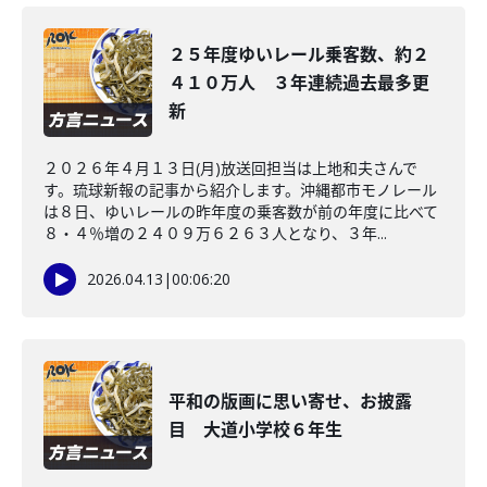
２５年度ゆいレール乗客数、約２
４１０万人 ３年連続過去最多更
新
２０２６年４月１３日(月)放送回担当は上地和夫さんで
す。琉球新報の記事から紹介します。沖縄都市モノレール
は８日、ゆいレールの昨年度の乗客数が前の年度に比べて
８・４％増の２４０９万６２６３人となり、３年...
2026.04.13
|
00:06:20
平和の版画に思い寄せ、お披露
目 大道小学校６年生