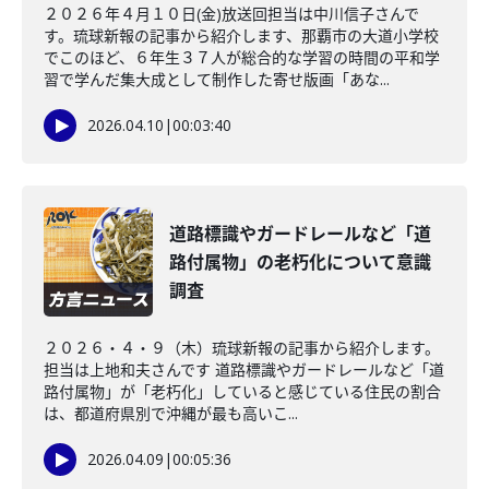
２０２６年４月１０日(金)放送回担当は中川信子さんで
す。琉球新報の記事から紹介します、那覇市の大道小学校
でこのほど、６年生３７人が総合的な学習の時間の平和学
習で学んだ集大成として制作した寄せ版画「あな...
2026.04.10
|
00:03:40
道路標識やガードレールなど「道
路付属物」の老朽化について意識
調査
２０２６・４・９（木）琉球新報の記事から紹介します。
担当は上地和夫さんです 道路標識やガードレールなど「道
路付属物」が「老朽化」していると感じている住民の割合
は、都道府県別で沖縄が最も高いこ...
2026.04.09
|
00:05:36