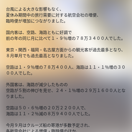
台風による大きな影響もなく、
夏休み期間中の旅行需要に対する航空会社の増便、
臨時便が増加につながりました。
国内客は、空路、海路ともに好調で
前の年の同じ月に比べて１・９％増の７８万３４００人でした。
東京・関西・福岡・名古屋方面からの観光客が過去最多となり、
８月単月でも過去最高となりました。
空路は１・９％増の７８万４００人、海路は１１・１％増の３０
００人でした。
外国客は、海路が減少したものの
空路が５割の伸びを見せ、２４・１％増の２９万１６００人とな
りました。
空路は５０・６％増の２０万２２００人で、
海路は１１・２％減の８万９４００人でした。
今月９月はクルーズ船の寄港が多数予定され、
各航空会社による増便・臨時便のほか、