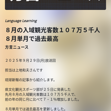
Language Learning
８月の入域観光客数１０７万５千人
８月単月で過去最高
方言ニュース
２０２５年９月２９日(月)放送回
担当は上地和夫さんです
琉球新報の記事から紹介します。
県文化観光スポーツ部が２５日に発表した
先月８月の入域観光客数は１０７万５千人で、
前の年の同じ月に比べて７・１％増加しました。
８月単月では過去最高を更新しました。