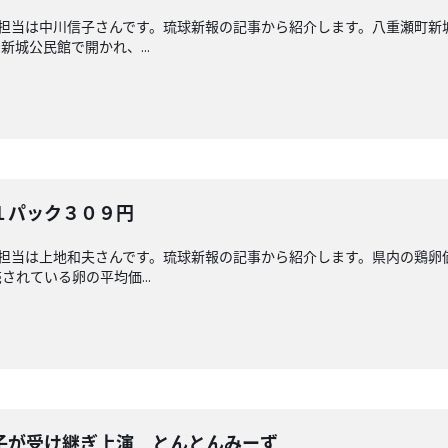
回担当は中川信子さんです。琉球新報の記事から紹介します。八重瀬町
城公民館で開かれ、...
１パック３０９円
回担当は上地和夫さんです。琉球新報の記事から紹介します。県内の鶏
れている卵の平均価...
子が受け継ぎ上演 とんとんみーず