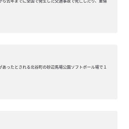
年から去年までに全国で発生した交通事故で死亡したり、重傷
場があったとされる北谷町の砂辺馬場公園ソフトボール場で１