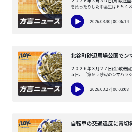
２０２６年３月３０日(月)放送
を負ったりした中高生は６５４８人
2026.03.30
|
00:06:14
北谷町砂辺馬場公園でン
２０２６年３月２７日(金)放送
５日、「第９回砂辺のンマハラシー
2026.03.27
|
00:03:08
自転車の交通違反に青切