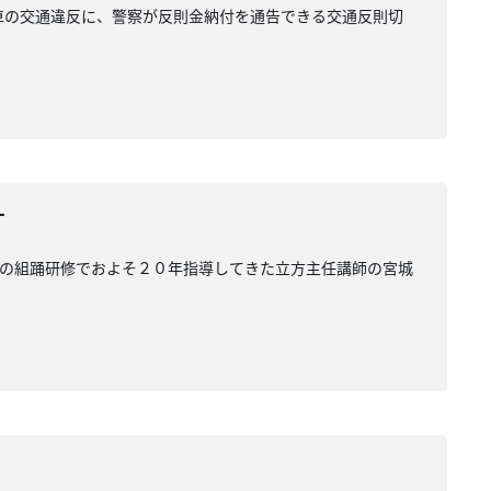
車の交通違反に、警察が反則金納付を通告できる交通反則切
す
わの組踊研修でおよそ２０年指導してきた立方主任講師の宮城