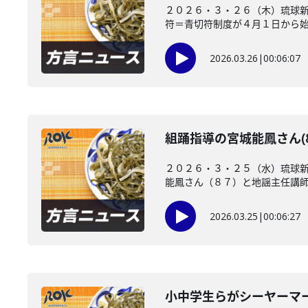
２０２６・３・２６（木）琉球新
符＝青切符制度が４月１日から始ま
2026.03.26
|
00:06:07
組踊指導の宮城能鳳さん(8
２０２６・３・２５（水）琉球
能鳳さん（８７）と地謡主任講師の
2026.03.25
|
00:06:27
小中学生らがシーヤーマ