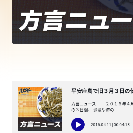
平安座島で旧３月３日の
方言ニュース ２０１６年４月１
の３日間、 豊漁や海の...
2016.04.11
|
00:04:13