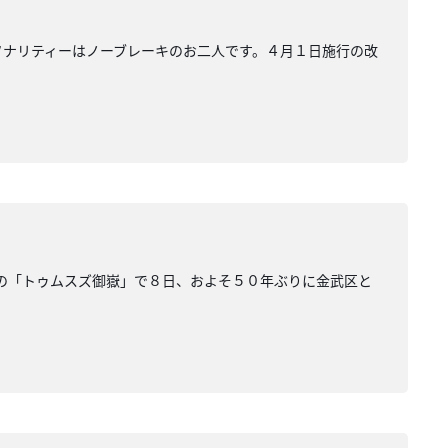
ソナリティーはノーブレーキのお二人です。４月１日施行の改
武の「トゥムスズ御嶽」で８日、およそ５０年ぶりに金武区と