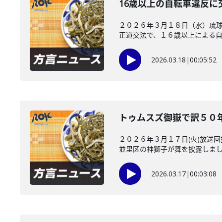
16歳以上の自転車違反に
２０２６年３月１８日（水）琉球
正道交法で、１６歳以上による自転
2026.03.18
|
00:05:52
トゥムスズ御嶽で訳５０
２０２６年３月１７日(火)放送
並里区の神獅子が舞を披露しました
2026.03.17
|
00:03:08