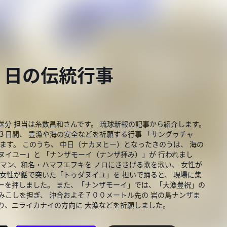
３日の伝統行事
分 担当は糸数昌和さんです。 琉球新報の記事から紹介します。
３日間、 豊漁や海の安全などを祈願する行事 「サングヮチャ
ます。 このうち、 中日（ナカヌヒー）となったきのうは、 海の
ヌイユー」と 「ナンザモーイ（ナンザ拝み）」が 行われまし
タマン、和名・ハマフエフキを ノロにささげる歌を歌い、 女性が
 女性が銛で突いた「トゥダヌイユ」を 担いで踊ると、 現場に集
ーを押しました。 また、「ナンザモーイ」では、「大漁豊祝」の
みこしを担ぎ、 沖合およそ７００メートル先の 岩の島ナンザま
り、ニライカナイの方向に 大漁などを祈願しました。