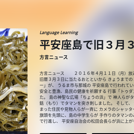
Language Learning
平安座島で旧３月
方言ニュース
方言ニュース ２０１６年４月１１日（月）放送
旧暦３月３日に当たるおとといから きょうまでの
ー」が、 うるま市与那城の 平安座島で行われてい
安全と豊漁、島民の健康を祈願する 行事「トゥダ
た。 島の神聖な広場「ちょうの浜」で 神人らが
銛（もり）でタマンを突き刺しました。 そして、
まった住民や見物人らが一斉に カメラのシャッタ
旗頭を先頭に、島の中学生らが 手作りのタマンの
で行進し、 平安座自治会の松田会長らが浜に上が