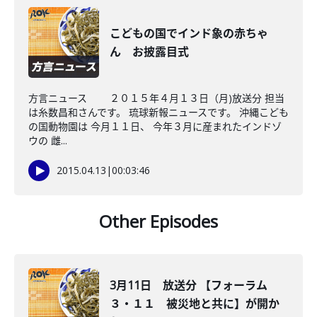
こどもの国でインド象の赤ちゃ
ん お披露目式
方言ニュース ２０１５年４月１３日（月)放送分 担当
は糸数昌和さんです。 琉球新報ニュースです。 沖縄こども
の国動物園は 今月１１日、 今年３月に産まれたインドゾ
ウの 雌...
2015.04.13
|
00:03:46
Other Episodes
3月11日 放送分 【フォーラム
３・１１ 被災地と共に】が開か