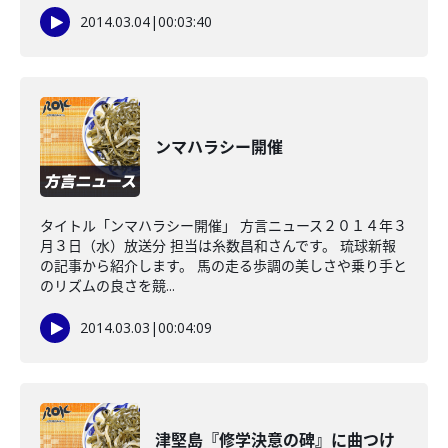
2014.03.04
|
00:03:40
ンマハラシー開催
タイトル「ンマハラシー開催」 方言ニュース２０１４年３
月３日（水）放送分 担当は糸数昌和さんです。 琉球新報
の記事から紹介します。 馬の走る歩調の美しさや乗り手と
のリズムの良さを競...
2014.03.03
|
00:04:09
津堅島『修学決意の碑』に曲つけ