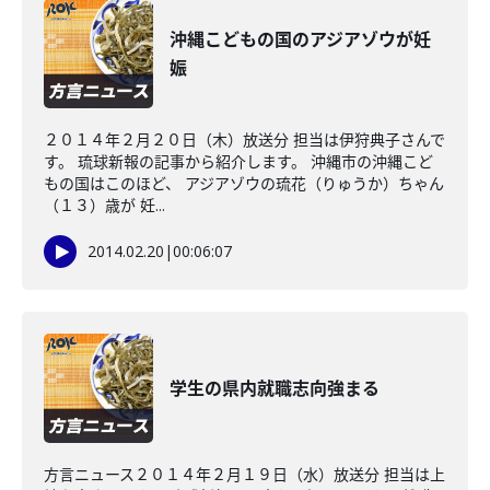
沖縄こどもの国のアジアゾウが妊
娠
２０１４年２月２０日（木）放送分 担当は伊狩典子さんで
す。 琉球新報の記事から紹介します。 沖縄市の沖縄こど
もの国はこのほど、 アジアゾウの琉花（りゅうか）ちゃん
（１３）歳が 妊...
2014.02.20
|
00:06:07
学生の県内就職志向強まる
方言ニュース２０１４年２月１９日（水）放送分 担当は上