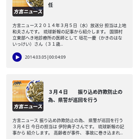
任
方言ニュース２０１４年３月５日（水）放送分 担当は上地
和夫さんです。 琉球新報の記事から紹介します。 国頭村
立東部へき地診療所の医師として 垣花一慶（かきのはな
いっけい）さん（３１歳...
2014.03.05
|
00:04:09
３月４日 振り込め詐欺防止の
為、県警が巡回を行う
方言ニュース 振り込め詐欺防止の為、 県警が巡回を行う
３月４日 今日の担当は 伊狩典子さんです。 琉球新報の記
事から 紹介します。 高齢者が事件、 事故に巻き込まれ...