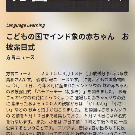
Language Learning
こどもの国でインド象の赤ちゃん お
披露目式
方言ニュース
方言ニュース ２０１５年４月１３日（月)放送分 担当は糸数
昌和さんです。 琉球新報ニュースです。 沖縄こどもの国動物園
は 今月１１日、 今年３月に産まれたインドゾウの 雌の赤ちゃん
のお披露目式 「ハチアッチー（初歩き）」を開きました。 お母
さんのゾウの琉花にくっつくように 登場した赤ちゃんゾウの姿
に 集まったおよそ５００人の観客からは 「かわいい」「小さ
い」などの 歓声と拍手が起こりました。 動物園は赤ちゃんゾウ
の 名前を５月１０日まで募集しており、 ５月２４日には命名式
を行ないます。 また、小象は 毎日午前１１時と午後３時に 一般
公開するということです。 コゾウは、普段は音が出るものに反
応し、 段ボール箱をけって遊ぶなど 好奇心旺盛だということで