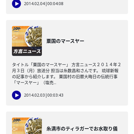
2014.02.04
|
00:04:08
粟国のマースヤー
タイトル「粟国のマースヤー」 方言ニュース２０１４年２
月３日（月）放送分 担当は糸数昌和さんです。 琉球新報
の記事から紹介します。 粟国村の旧暦大晦日の伝統行事
「マースヤー」（塩売...
2014.02.03
|
00:03:43
糸満市のティラガーでお水取り儀