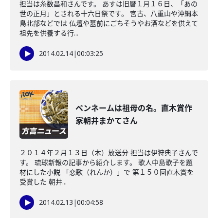
担当は糸数昌和さんです。 あすは旧暦１月１６日、「あの
世の正月」とされる十六日祭です。 宮古、八重山や沖縄本
島北部などでは 仏壇や墓前にごちそうやお酒などを供えて
祖先を供養する行...
2014.02.14
|
00:03:25
ペンネームは祖母の名。直木賞作
家朝井まかてさん
２０１４年２月１３日（木）放送分 担当は伊狩典子さんで
す。 琉球新報の記事から紹介します。 歌人中島歌子を題
材にした小説 「恋歌（れんか）」で 第１５０回直木賞を
受賞した 朝井...
2014.02.13
|
00:04:58