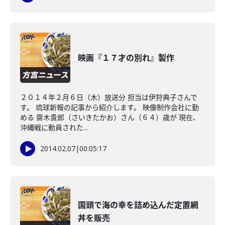
映画『１７才の別れ』製作
２０１４年２月６日（木）放送分 担当は伊狩典子さんで
す。 琉球新報の記事から紹介します。 映像制作会社に勤
める 齋木貴郎（さいきたかお）さん（６４）歳が 現在、
沖縄戦に動員された...
2014.02.07
|
00:05:17
国頭で海の幸を詰め込んだ定置網
丼を販売