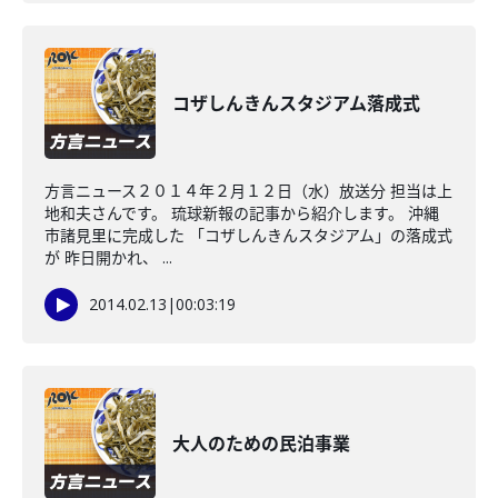
コザしんきんスタジアム落成式
方言ニュース２０１４年２月１２日（水）放送分 担当は上
地和夫さんです。 琉球新報の記事から紹介します。 沖縄
市諸見里に完成した 「コザしんきんスタジアム」の落成式
が 昨日開かれ、 ...
2014.02.13
|
00:03:19
大人のための民泊事業