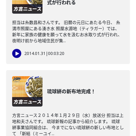
式が行われる
担当は糸数昌和さんです。 旧暦の元日にあたる今日、 糸
満市照屋にある湧き水 照屋水源地（ティラガー）では、
新年に家族の健康を願って水を汲むお水取り式が行われ、
夜明け前から地域住民が集...
2014.01.31
|
00:03:20
琉球絣の新布地完成！
方言ニュース２０１４年１月２９日（水）放送分 担当は上
地和夫さんです。 琉球新報の記事から紹介します。 琉球
絣事業協同組合は、 今までにない琉球絣の新しい布地とし
て 「新結（ミーユイ...