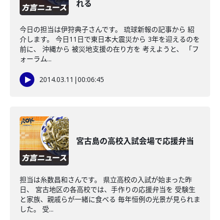
れる
今日の担当は伊狩典子さんです。 琉球新報の記事から 紹
介します。 今日11日で東日本大震災から 3年を迎えるのを
前に、 沖縄から 被災地支援の在り方を 考えようと、 「フ
ォーラム...
2014.03.11
|
00:06:45
宮古島の高校入試会場で応援弁当
担当は糸数昌和さんです。 県立高校の入試が始まった昨
日、 宮古地区の各高校では、手作りの応援弁当を 受験生
と家族、親戚らが一緒に食べる 毎年恒例の光景が見られま
した。 受...