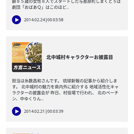
齢８５歳の女性８人でスタートした与那原町しまくとぅば
劇団「おばあＱ」はこのほど...
2014.02.24
|
00:03:58
北中城村キャラクターお披露目
担当は糸数昌和さんです。 琉球新報の記事から紹介しま
す。 北中城村の魅力を県内外に紹介する 地域活性化キャ
ラクターの披露会が 昨日、村役場で行われ、 北のペーチ
ン、中ゆくりん...
2014.02.21
|
00:03:39