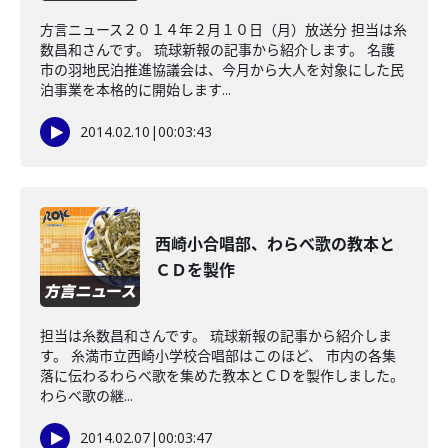
方言ニュース２０１４年２月１０日（月）放送分 担当は糸
数昌和さんです。 琉球新報の記事から紹介します。 名護
市の羽地民泊推進協議会は、今月から大人を対象にした民
泊事業を本格的に開始します...
2014.02.10
|
00:03:43
西崎小合唱部、わらべ歌の教本と
ＣＤを製作
担当は糸数昌和さんです。 琉球新報の記事から紹介しま
す。 糸満市立西崎小学校合唱部はこのほど、 市内の各集
落に伝わるわらべ歌を集めた教本とＣＤを製作しました。
わらべ歌の継...
2014.02.07
|
00:03:47