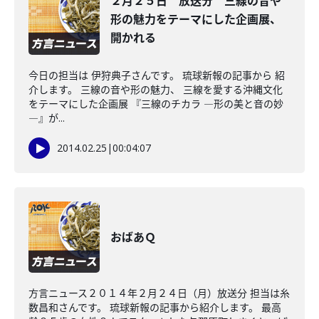
２月２５日 放送分 三線の音や
形の魅力をテーマにした企画展、
開かれる
今日の担当は 伊狩典子さんです。 琉球新報の記事から 紹
介します。 三線の音や形の魅力、 三線を愛する沖縄文化
をテーマにした企画展 『三線のチカラ ―形の美と音の妙
―』が...
2014.02.25
|
00:04:07
おばあＱ
方言ニュース２０１４年２月２４日（月）放送分 担当は糸
数昌和さんです。 琉球新報の記事から紹介します。 最高