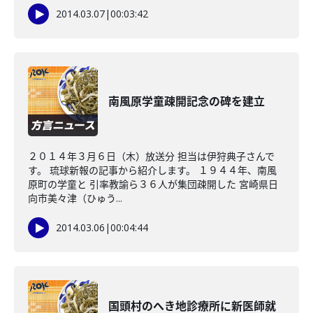
2014.03.07
|
00:03:42
南風原学童疎開記念の碑を建立
２０１４年３月６日（木）放送分 担当は伊狩典子さんで
す。 琉球新報の記事から紹介します。 １９４４年、南風
原町の学童と 引率教諭ら３６人が集団疎開した 宮崎県日
向市美々津（ひゅう...
2014.03.06
|
00:04:44
国頭村のへき地診療所に新医師就