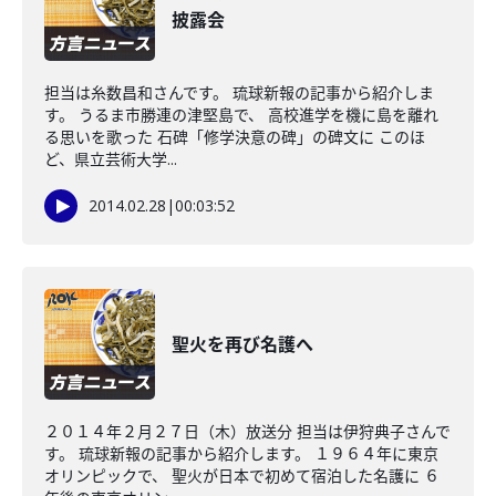
披露会
担当は糸数昌和さんです。 琉球新報の記事から紹介しま
す。 うるま市勝連の津堅島で、 高校進学を機に島を離れ
る思いを歌った 石碑「修学決意の碑」の碑文に このほ
ど、県立芸術大学...
2014.02.28
|
00:03:52
聖火を再び名護へ
２０１４年２月２７日（木）放送分 担当は伊狩典子さんで
す。 琉球新報の記事から紹介します。 １９６４年に東京
オリンピックで、 聖火が日本で初めて宿泊した名護に ６