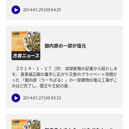
2014.01.29
|
00:04:25
御内原の一部が復元
２０１４・１・２７（月） 琉球新報の記事から紹介しま
す。 首里城正殿の裏手に広がり王族のプライベート空間だ
った 「御内原（うーちばる）」の一部建物の復元工事がこ
のほど完了し、国王や王妃の居...
2014.01.27
|
00:03:23