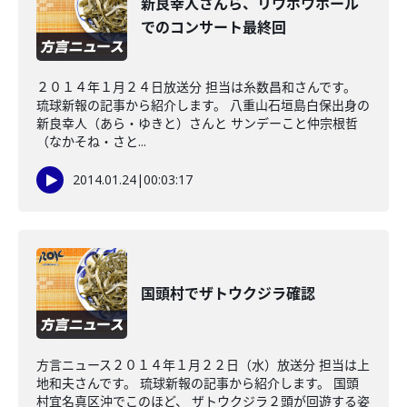
新良幸人さんら、リウボウホール
でのコンサート最終回
２０１４年１月２４日放送分 担当は糸数昌和さんです。
琉球新報の記事から紹介します。 八重山石垣島白保出身の
新良幸人（あら・ゆきと）さんと サンデーこと仲宗根哲
（なかそね・さと...
2014.01.24
|
00:03:17
国頭村でザトウクジラ確認
方言ニュース２０１４年１月２２日（水）放送分 担当は上
地和夫さんです。 琉球新報の記事から紹介します。 国頭
村宜名真区沖でこのほど、 ザトウクジラ２頭が回遊する姿