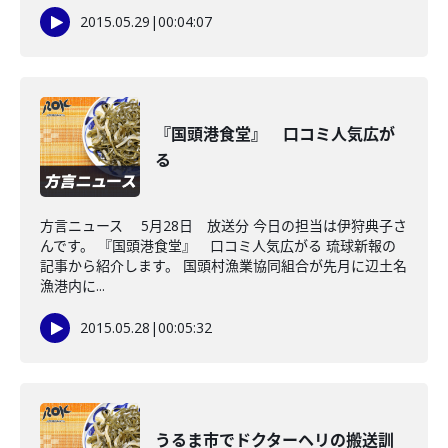
2015.05.29
|
00:04:07
『国頭港食堂』 口コミ人気広が
る
方言ニュース 5月28日 放送分 今日の担当は伊狩典子さ
んです。 『国頭港食堂』 口コミ人気広がる 琉球新報の
記事から紹介します。 国頭村漁業協同組合が先月に辺土名
漁港内に...
2015.05.28
|
00:05:32
うるま市でドクターヘリの搬送訓