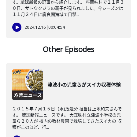
す。琉球新報の記事から紹介します。 座間味村で１１月３
０日、ザトウクジラの親子が見られました。今シーズンは
１１月２４日に慶良間海域で目撃...
2024.12.16
|
00:04:54
Other Episodes
津波小の児童らがスイカ収穫体験
２０１５年７月１５日（水)放送分 担当は上地和夫さんで
す。 琉球新報ニュースです。 大宜味村立津波小学校の児
童ら２０人が 校内の教材農園で栽培してきたスイカの 収
穫がこのほど、行...