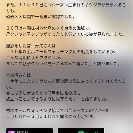
また、１１月３０日に今シーズン生まれの子クジラが見られるこ
とも、
過去３３年間で一番早い確認でした。
３０日は座間味村外地島のすぐ東側の海域で、
母クジラと子クジラがゆったりと泳いでいる姿が見られました。
撮影をした宮平寿夫さんは
「３０年以上ホエールウォッチング船の船長をしているが、
こんな時期にザトウクジラが、
ましてや親子クジラが見られるなんて驚いた」と語りました。
宮城清さんは
「今年もまたクジラたちが慶良間の海に帰ってきてくれてうれし
い。
春には少し大きくなって無事に北の海に
旅立つことができるように見守りたい」と語りました。
村ホエールウォッチング協会では今シーズンのツアーを
１月６日から３月３１日まで開催する予定です。