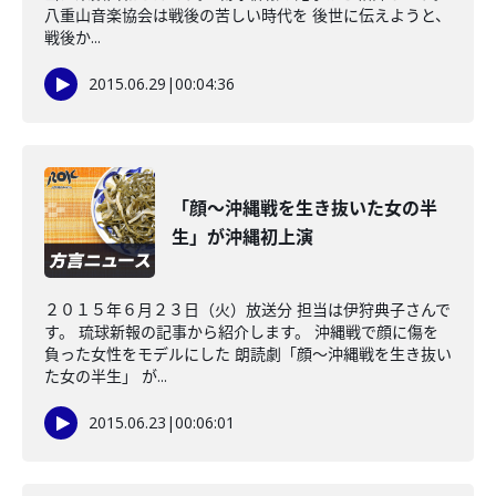
八重山音楽協会は戦後の苦しい時代を 後世に伝えようと、
戦後か...
2015.06.29
|
00:04:36
「顔～沖縄戦を生き抜いた女の半
生」が沖縄初上演
２０１５年６月２３日（火）放送分 担当は伊狩典子さんで
す。 琉球新報の記事から紹介します。 沖縄戦で顔に傷を
負った女性をモデルにした 朗読劇「顔～沖縄戦を生き抜い
た女の半生」 が...
2015.06.23
|
00:06:01