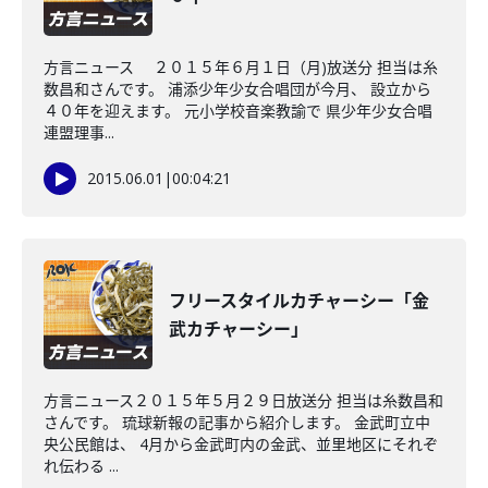
方言ニュース ２０１５年６月１日（月)放送分 担当は糸
数昌和さんです。 浦添少年少女合唱団が今月、 設立から
４０年を迎えます。 元小学校音楽教諭で 県少年少女合唱
連盟理事...
2015.06.01
|
00:04:21
フリースタイルカチャーシー「金
武カチャーシー」
方言ニュース２０１５年５月２９日放送分 担当は糸数昌和
さんです。 琉球新報の記事から紹介します。 金武町立中
央公民館は、 4月から金武町内の金武、並里地区にそれぞ
れ伝わる ...