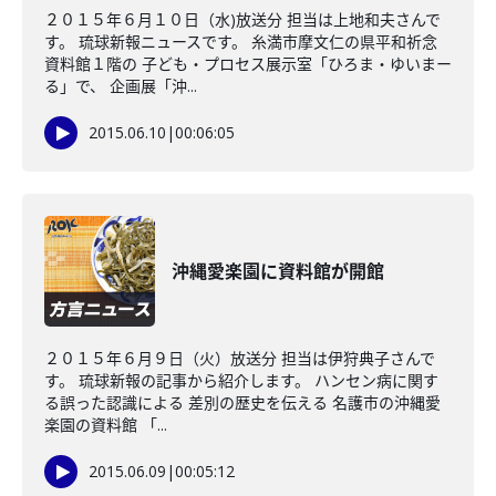
２０１５年６月１０日（水)放送分 担当は上地和夫さんで
す。 琉球新報ニュースです。 糸満市摩文仁の県平和祈念
資料館１階の 子ども・プロセス展示室「ひろま・ゆいまー
る」で、 企画展「沖...
2015.06.10
|
00:06:05
沖縄愛楽園に資料館が開館
２０１５年６月９日（火）放送分 担当は伊狩典子さんで
す。 琉球新報の記事から紹介します。 ハンセン病に関す
る誤った認識による 差別の歴史を伝える 名護市の沖縄愛
楽園の資料館 「...
2015.06.09
|
00:05:12