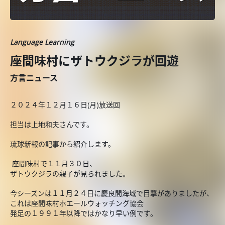
Language Learning
座間味村にザトウクジラが回遊
方言ニュース
２０２４年１２月１６日(月)放送回
担当は上地和夫さんです。
琉球新報の記事から紹介します。
座間味村で１１月３０日、
ザトウクジラの親子が見られました。
今シーズンは１１月２４日に慶良間海域で目撃がありましたが、
これは座間味村ホエールウォッチング協会
発足の１９９１年以降ではかなり早い例です。