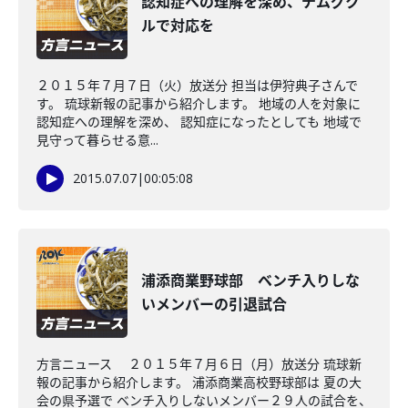
認知症への理解を深め、チムグク
ルで対応を
２０１５年７月７日（火）放送分 担当は伊狩典子さんで
す。 琉球新報の記事から紹介します。 地域の人を対象に
認知症への理解を深め、 認知症になったとしても 地域で
見守って暮らせる意...
2015.07.07
|
00:05:08
浦添商業野球部 ベンチ入りしな
いメンバーの引退試合
方言ニュース ２０１５年７月６日（月）放送分 琉球新
報の記事から紹介します。 浦添商業高校野球部は 夏の大
会の県予選で ベンチ入りしないメンバー２９人の試合を、