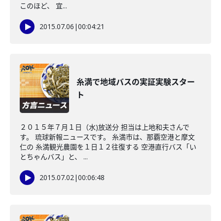
このほど、 宜...
2015.07.06
|
00:04:21
糸満で地域バスの実証実験スター
ト
２０１５年７月１日（水)放送分 担当は上地和夫さんで
す。 琉球新報ニュースです。 糸満市は、那覇空港と摩文
仁の 糸満観光農園を１日１２往復する 空港直行バス「い
とちゃんバス」と、 ...
2015.07.02
|
00:06:48