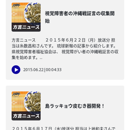
視覚障害者の沖縄戦証言の収集開
始
方言ニュース ２０１５年６月２２日（月）放送分 担
当は糸数昌和さんです。 琉球新報の記事から紹介します。
県視覚障害者福祉協会は、 視覚障がい者の沖縄戦証言の収
集を始めます。...
2015.06.22
|
00:04:33
島ラッキョウ皮むき器開発！
２０１５年６月１７日（水)放送分 担当は上地和夫さんで