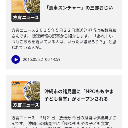
「馬車スンチャー」の三郎おじい
方言ニュース２０１５年５月２２日放送分 担当は糸数昌和
さんです。 琉球新報の記事から紹介します。 「あれ！い
つもこちらを覗いている人は、いったい誰だろう？」 と思
われている人が...
2015.05.22
|
00:14:59
沖縄市の諸見里に「NPOももやま
子ども食堂」がオープンされる
方言ニュース 5月21日 放送分 今日の担当は伊狩典子さ
んです。 沖縄市の諸見里に「NPOももやま子ども食堂」