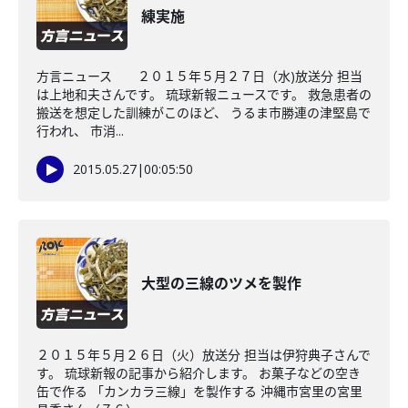
練実施
方言ニュース ２０１５年５月２７日（水)放送分 担当
は上地和夫さんです。 琉球新報ニュースです。 救急患者の
搬送を想定した訓練がこのほど、 うるま市勝連の津堅島で
行われ、 市消...
2015.05.27
|
00:05:50
大型の三線のツメを製作
２０１５年５月２６日（火）放送分 担当は伊狩典子さんで
す。 琉球新報の記事から紹介します。 お菓子などの空き
缶で作る 「カンカラ三線」を製作する 沖縄市宮里の宮里