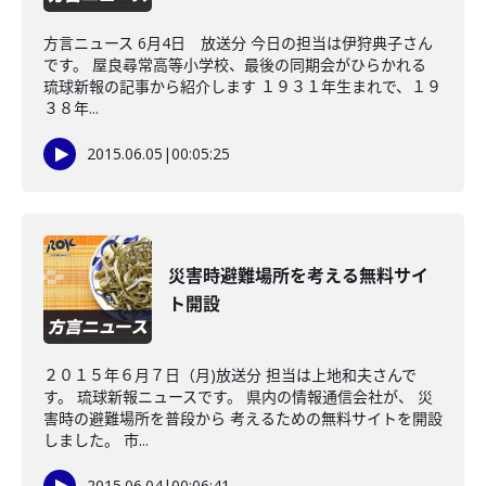
方言ニュース 6月4日 放送分 今日の担当は伊狩典子さん
です。 屋良尋常高等小学校、最後の同期会がひらかれる
琉球新報の記事から紹介します １９３１年生まれで、１９
３８年...
2015.06.05
|
00:05:25
災害時避難場所を考える無料サイ
ト開設
２０１５年６月７日（月)放送分 担当は上地和夫さんで
す。 琉球新報ニュースです。 県内の情報通信会社が、 災
害時の避難場所を普段から 考えるための無料サイトを開設
しました。 市...
2015.06.04
|
00:06:41