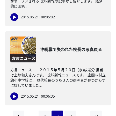
がオープンされる 琉球新報の記事から紹介します。 経済
的に困窮...
2015.05.21
|
00:05:02
沖縄戦で失われた校長の写真戻る
方言ニュース ２０１５年５月２０日（水)放送分 担当
は上地和夫さんです。 琉球新報ニュースです。 座間味村立
幼小中学校は、 歴代校長のうち３人の顔写真が見つからず
に探していました...
2015.05.21
|
00:06:35
…
…
1
75
76
77
87