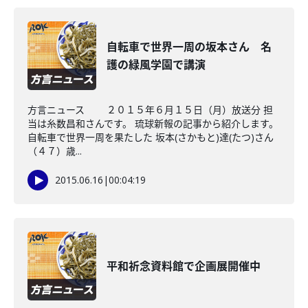
自転車で世界一周の坂本さん 名
護の緑風学園で講演
方言ニュース ２０１５年６月１５日（月）放送分 担
当は糸数昌和さんです。 琉球新報の記事から紹介します。
自転車で世界一周を果たした 坂本(さかもと)達(たつ)さん
（４７）歳...
2015.06.16
|
00:04:19
平和祈念資料館で企画展開催中