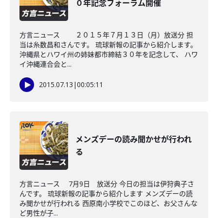
０年記念フォーラム開催
方言ニュース ２０１５年７月１３日（月）放送分 担
当は糸数昌和さんです。 琉球新報の記事から紹介します。
沖縄県とハワイ州の姉妹都市締結３０年を記念して、 ハワ
イ沖縄連合会と...
2015.07.13
|
00:05:11
メンズデーの読み聞かせが行われ
る
方言ニュース 7月9日 放送分 今日の担当は伊狩典子さ
んです。 琉球新報の記事から紹介します メンズデーの読
み聞かせが行われる 西原南小学校でこのほど、お父さんな
ど男性が子...