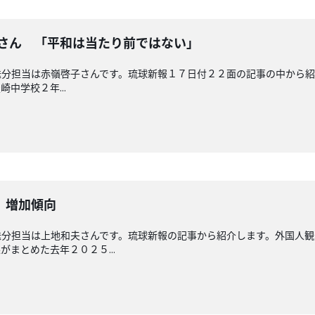
奈さん 「平和は当たり前ではない」
分担当は赤嶺啓子さんです。琉球新報１７日付２２面の記事の中から紹
中学校２年...
 増加傾向
送分担当は上地和夫さんです。琉球新報の記事から紹介します。外国人
まとめた去年２０２５...