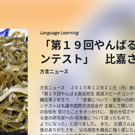
Language Learning
「第１９回やんば
ンテスト」 比嘉
方言ニュース
方言ニュース ２０１５年１２月２１日（月）放送
「第１９回やんばる圏高校生 英語スピーチコンテ
縄高専２年生で、 「「食事について―食事への研
ンテストは名護市国際交流協会が 主催して開いた
の告知を 受けたことをきっかけに、 食の大切さ
る食の研究家への 将来像について語ったもので、
ようになった」と述べました。 また、 比嘉さん
食のありがたさを、 父の病気を機会に強く感じた