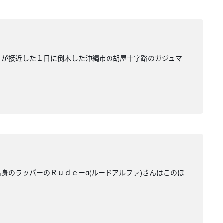
号が接近した１日に倒木した沖縄市の胡屋十字路のガジュマ
身のラッパーのＲｕｄｅーα(ルードアルファ)さんはこのほ