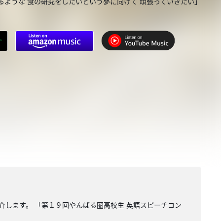
るような 食の研究をしたいという夢に向けて 頑張っていきたい」
介します。 「第１９回やんばる圏高校生 英語スピーチコン