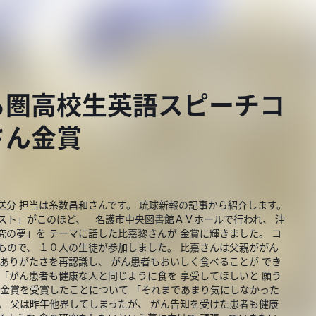
る圏高校生英語スピーチコ
さん金賞
分 担当は糸数昌和さんです。 琉球新報の記事から紹介します。
スト」がこのほど、 名護市中央図書館ＡＶホールで行われ、 沖
究の夢」を テーマに話した比嘉黎さんが 金賞に輝きました。 コ
もので、 １０人の生徒が参加しました。 比嘉さんは父親ががん
やありがたさを再認識し、 がん患者もおいしく食べることが でき
 「がん患者も健康な人と同じように食を 享受してほしいと 願う
は金賞を受賞したことについて 「それまであまり気にしなかった
。 父は昨年他界してしまったが、 がん告知を受けた患者も健康