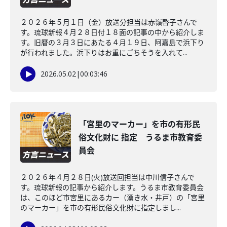
２０２６年５月１日（金）放送分担当は赤嶺啓子さんで
す。琉球新報４月２８日付１８面の記事の中から紹介しま
す。旧暦の３月３日にあたる４月１９日、阿嘉島で浜下り
が行われました。浜下りはお重にごちそうを入れて...
2026.05.02
|
00:03:46
「宮里のマーカー」を市の有形民
俗文化財に 指定 うるま市教育委
員会
２０２６年４月２８日(火)放送回担当は中川信子さんで
す。琉球新報の記事から紹介します。うるま市教育委員会
は、このほど市宮里にあるカー（湧き水・井戸）の「宮里
のマーカー」を市の有形民俗文化財に指定しまし...