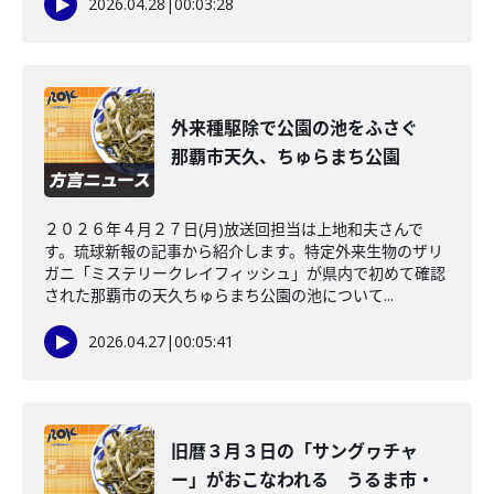
2026.04.28
|
00:03:28
外来種駆除で公園の池をふさぐ
那覇市天久、ちゅらまち公園
２０２６年４月２７日(月)放送回担当は上地和夫さんで
す。琉球新報の記事から紹介します。特定外来生物のザリ
ガニ「ミステリークレイフィッシュ」が県内で初めて確認
された那覇市の天久ちゅらまち公園の池について...
2026.04.27
|
00:05:41
旧暦３月３日の「サングヮチャ
ー」がおこなわれる うるま市・