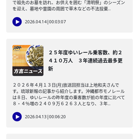
で祖先のお墓を訪れ、お供えを囲む「清明祭」のシーズン
を迎え、墓地や霊園の周囲で草木などの不法投棄...
2026.04.14
|
00:03:07
２５年度ゆいレール乗客数、約２
４１０万人 ３年連続過去最多更
新
２０２６年４月１３日(月)放送回担当は上地和夫さんで
す。琉球新報の記事から紹介します。沖縄都市モノレール
は８日、ゆいレールの昨年度の乗客数が前の年度に比べて
８・４％増の２４０９万６２６３人となり、３年...
2026.04.13
|
00:06:20