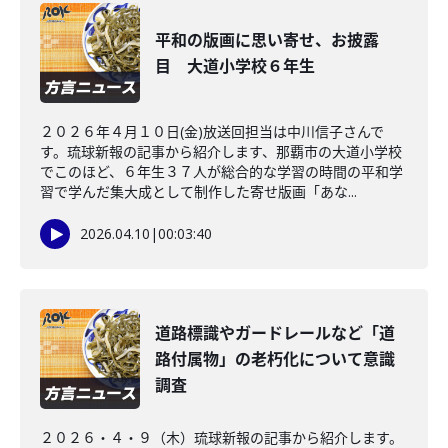
平和の版画に思い寄せ、お披露
目 大道小学校６年生
２０２６年４月１０日(金)放送回担当は中川信子さんで
す。琉球新報の記事から紹介します、那覇市の大道小学校
でこのほど、６年生３７人が総合的な学習の時間の平和学
習で学んだ集大成として制作した寄せ版画「あな...
2026.04.10
|
00:03:40
道路標識やガードレールなど「道
路付属物」の老朽化について意識
調査
２０２６・４・９（木）琉球新報の記事から紹介します。