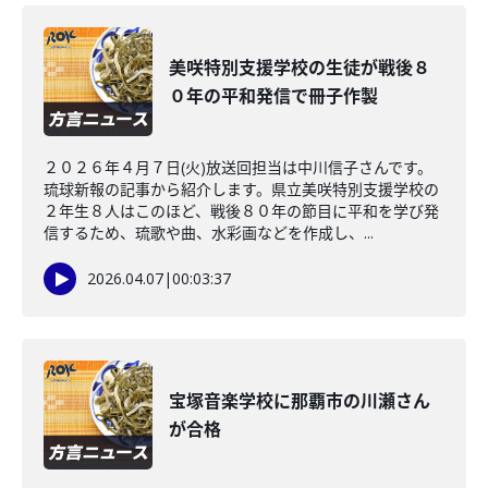
美咲特別支援学校の生徒が戦後８
０年の平和発信で冊子作製
２０２６年４月７日(火)放送回担当は中川信子さんです。
琉球新報の記事から紹介します。県立美咲特別支援学校の
２年生８人はこのほど、戦後８０年の節目に平和を学び発
信するため、琉歌や曲、水彩画などを作成し、...
2026.04.07
|
00:03:37
宝塚音楽学校に那覇市の川瀬さん
が合格