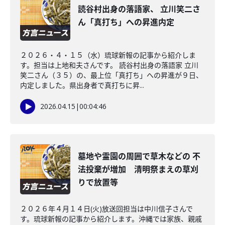
読谷村出身の落語家、 立川笑二さ
ん「真打ち」への昇進内定
２０２６・４・１５（水）琉球新報の記事から紹介しま
す。担当は上地和夫さんです。 読谷村出身の落語家 立川
笑二さん（３５）の、最上位「真打ち」への昇進が９日、
内定しました。県出身者で真打ちに昇...
2026.04.15
|
00:04:46
墓地や霊園の周囲で草木などの 不
法投棄が増加 清明祭まえの草刈
りで放置等
２０２６年４月１４日(火)放送回担当は中川信子さんで
す。琉球新報の記事から紹介します。沖縄では家族、親戚