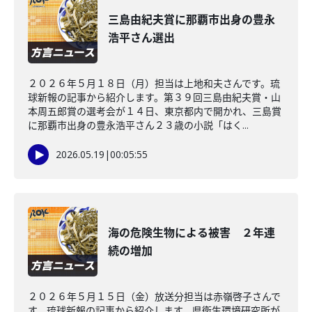
三島由紀夫賞に那覇市出身の豊永
浩平さん選出
２０２６年５月１８日（月）担当は上地和夫さんです。琉
球新報の記事から紹介します。第３９回三島由紀夫賞・山
本周五郎賞の選考会が１４日、東京都内で開かれ、三島賞
に那覇市出身の豊永浩平さん２３歳の小説「はく...
2026.05.19
|
00:05:55
海の危険生物による被害 ２年連
続の増加
２０２６年５月１５日（金）放送分担当は赤嶺啓子さんで
す。琉球新報の記事から紹介します。県衛生環境研究所が