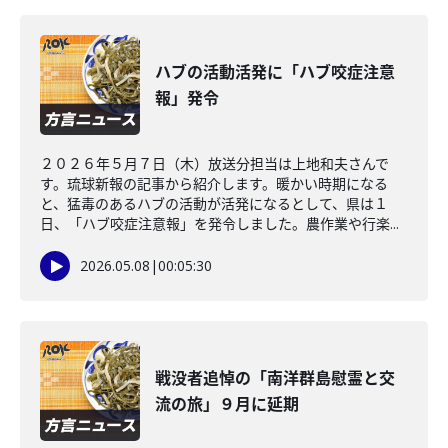
ハブの活動活発に「ハブ咬症注意
報」発令
２０２６年５月７日（木）放送分担当は上地和夫さんで
す。琉球新報の記事から紹介します。暖かい時期になる
と、猛毒のあるハブの活動が活発になるとして、県は１
日、「ハブ咬症注意報」を発令しました。農作業や行楽...
2026.05.08
|
00:05:30
戦没者追悼の「南洋群島慰霊と交
流の旅」９月に延期