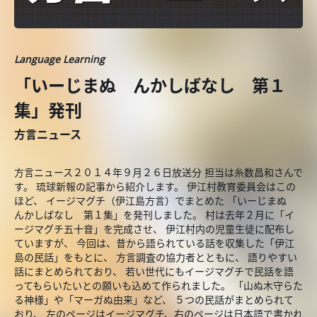
Language Learning
「いーじまぬ んかしばなし 第１
集」発刊
方言ニュース
方言ニュース２０１４年９月２６日放送分 担当は糸数昌和さんで
す。 琉球新報の記事から紹介します。 伊江村教育委員会はこの
ほど、 イージマグチ（伊江島方言）でまとめた 「いーじまぬ
んかしばなし 第１集」を発刊しました。 村は去年２月に「イ
ージマグチ五十音」を完成させ、 伊江村内の児童生徒に配布し
ていますが、 今回は、昔から語られている話を収集した「伊江
島の民話」をもとに、 方言調査の協力者とともに、 語りやすい
話にまとめられており、 若い世代にもイージマグチで民話を語
ってもらいたいとの願いも込めて作られました。 「山ぬ木守らた
る神様」や「マーガぬ由来」など、 ５つの民話がまとめられて
おり、 左のページはイージマグチ、右のページは日本語で書かれ