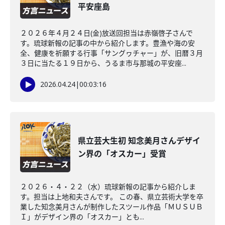
平安座島
２０２６年４月２４日(金)放送回担当は赤嶺啓子さんで
す。琉球新報の記事の中から紹介します。豊漁や海の安
全、健康を祈願する行事「サングヮチャー」が、旧暦３月
３日に当たる１９日から、うるま市与那城の平安座...
2026.04.24
|
00:03:16
県立芸大生初 知念美月さんデザイ
ン界の「オスカー」受賞
２０２６・４・２２（水）琉球新報の記事から紹介しま
す。担当は上地和夫さんです。 この春、県立芸術大学を卒
業した知念美月さんが制作したスツール作品「ＭＵＳＵＢ
Ｉ」がデザイン界の「オスカー」とも...