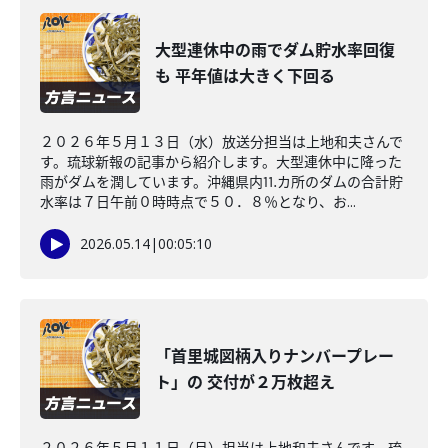
大型連休中の雨でダム貯水率回復
も 平年値は大きく下回る
２０２６年５月１３日（水）放送分担当は上地和夫さんで
す。琉球新報の記事から紹介します。大型連休中に降った
雨がダムを潤しています。沖縄県内⒒カ所のダムの合計貯
水率は７日午前０時時点で５０．８％となり、お...
2026.05.14
|
00:05:10
「首里城図柄入りナンバープレー
ト」の 交付が２万枚超え
２０２６年５月１１日（月）担当は上地和夫さんです。琉