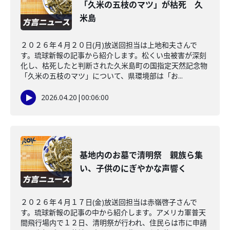
「久米の五枝のマツ」が枯死 久
米島
２０２６年４月２０日(月)放送回担当は上地和夫さんで
す。琉球新報の記事から紹介します。松くい虫被害が深刻
化し、枯死したと判断された久米島町の国指定天然記念物
「久米の五枝のマツ」について、県環境部は「お...
2026.04.20
|
00:06:00
基地内のお墓で清明祭 親族ら集
い、子供のにぎやかな声響く
２０２６年４月１７日(金)放送回担当は赤嶺啓子さんで
す。琉球新報の記事の中から紹介します。アメリカ軍普天
間飛行場内で１２日、清明祭が行われ、住民らは市に申請