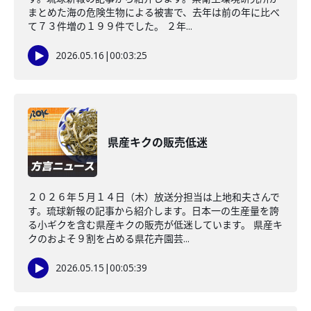
まとめた海の危険生物による被害で、去年は前の年に比べ
て７３件増の１９９件でした。 ２年...
2026.05.16
|
00:03:25
県産キクの販売低迷
２０２６年５月１４日（木）放送分担当は上地和夫さんで
す。琉球新報の記事から紹介します。日本一の生産量を誇
る小ギクを含む県産キクの販売が低迷しています。 県産キ
クのおよそ９割を占める県花卉園芸...
2026.05.15
|
00:05:39