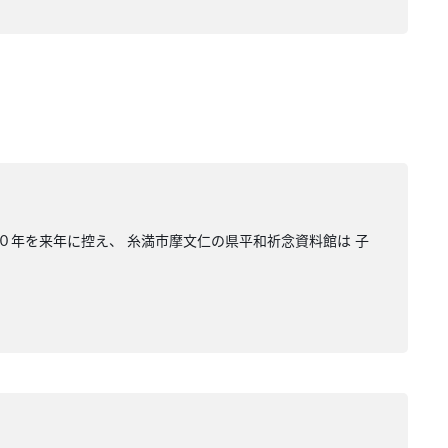
０年を来年に控え、 糸満市摩文仁の県平和祈念資料館は 子