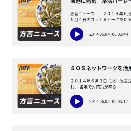
漁港に熱気 糸満ハーレ
方言ニュース ２０１４年６月２
５月４日のユッカヌヒーにあたる..
2014.06.04
|
00:03:44
ＳＯＳネットワークを活
２０１４年６月３日（火）放送分
れ、 各地で対応策が練ら...
2014.06.03
|
00:05:12