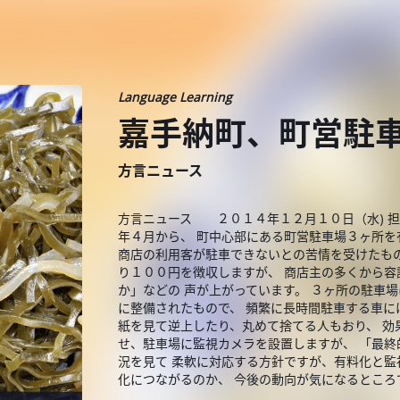
Language Learning
嘉手納町、町営駐
方言ニュース
方言ニュース ２０１４年１２月１０日（水) 担
年４月から、 町中心部にある町営駐車場３ヶ所を
商店の利用客が駐車できないとの苦情を受けたもの
り１００円を徴収しますが、 商店主の多くから容
か」などの 声が上がっています。 ３ヶ所の駐車
に整備されたもので、 頻繁に長時間駐車する車に
紙を見て逆上したり、丸めて捨てる人もおり、 効
せ、駐車場に監視カメラを設置しますが、 「最終
況を見て 柔軟に対応する方針ですが、有料化と監
化につながるのか、 今後の動向が気になるとこ