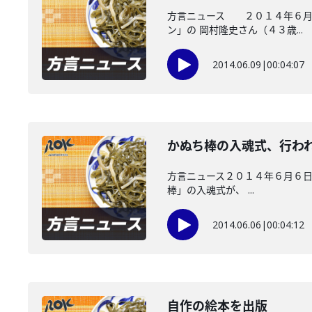
方言ニュース ２０１４年６月９
ン」の 岡村隆史さん（４３歳...
2014.06.09
|
00:04:07
かぬち棒の入魂式、行わ
方言ニュース２０１４年６月６日
棒」の入魂式が、 ...
2014.06.06
|
00:04:12
自作の絵本を出版