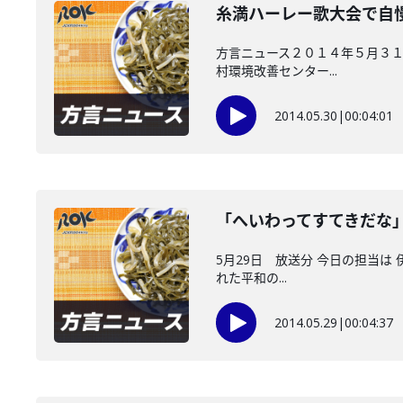
糸満ハーレー歌大会で自
方言ニュース２０１４年５月３１
村環境改善センター...
2014.05.30
|
00:04:01
「へいわってすてきだな
5月29日 放送分 今日の担当は
れた平和の...
2014.05.29
|
00:04:37