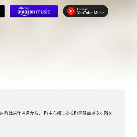
手納町は来年４月から、 町中心部にある町営駐車場３ヶ所を