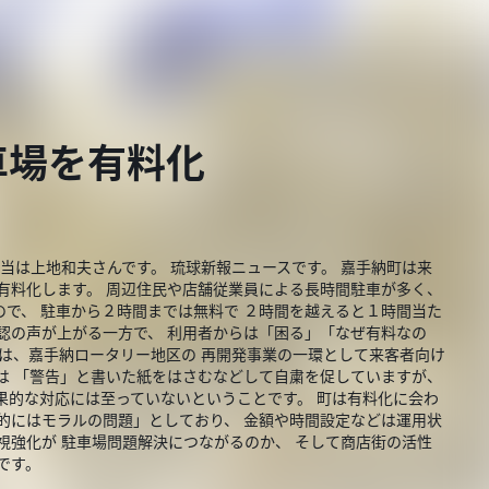
車場を有料化
当は上地和夫さんです。 琉球新報ニュースです。 嘉手納町は来
有料化します。 周辺住民や店舗従業員による長時間駐車が多く、
で、 駐車から２時間までは無料で ２時間を越えると１時間当た
認の声が上がる一方で、 利用者からは「困る」「なぜ有料なの
場は、嘉手納ロータリー地区の 再開発事業の一環として来客者向け
は 「警告」と書いた紙をはさむなどして自粛を促していますが、
果的な対応には至っていないということです。 町は有料化に会わ
的にはモラルの問題」としており、 金額や時間設定などは運用状
視強化が 駐車場問題解決につながるのか、 そして商店街の活性
ろです。