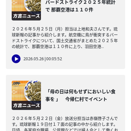
バードストライク２０２５年統計
で 那覇空港は１１０件
２０２６年５月２５日（月）担当は上地和夫さんです。琉
球新報の記事から紹介します。航空機に鳥が衝突するバー
ドストライクについて、国土交通省がまとめた２０２５年
の統計で、那覇空港は１１０件に上り、羽田空港...
2026.05.26
|
00:05:52
「母の日は何もせずにおいしい食
事を 」 今帰仁村でイベント
２０２６年５月２２日（金）放送分担当は赤嶺啓子さんで
す。琉球新報１９日付１７面の記事の中から紹介します。
日頃、各家庭や職場、公民館などでは婦人会として働くお