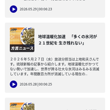
2026.05.29
|
00:06:23
地球温暖化加速 「多くの氷河が
２１世紀を 生き残れない」
２０２６年５月２７日（水）放送分担当は上地和夫さんで
す。琉球新報の記事から紹介します。地球温暖化がかつて
ない勢いで加速し、世界が誇る壮大な氷河はみるみる消滅
しています。年間数百カ所が消滅している現在の...
2026.05.28
|
00:06:25