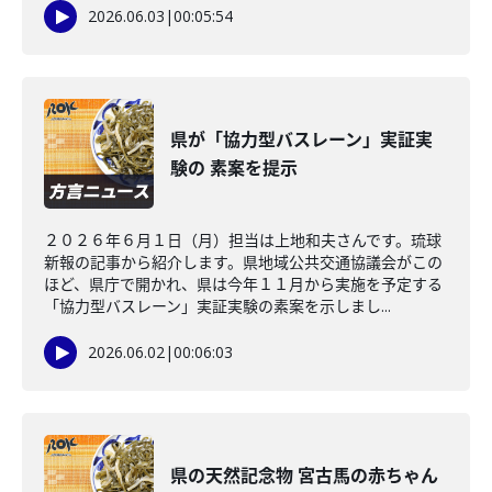
2026.06.03
|
00:05:54
県が「協力型バスレーン」実証実
験の 素案を提示
２０２６年６月１日（月）担当は上地和夫さんです。琉球
新報の記事から紹介します。県地域公共交通協議会がこの
ほど、県庁で開かれ、県は今年１１月から実施を予定する
「協力型バスレーン」実証実験の素案を示しまし...
2026.06.02
|
00:06:03
県の天然記念物 宮古馬の赤ちゃん