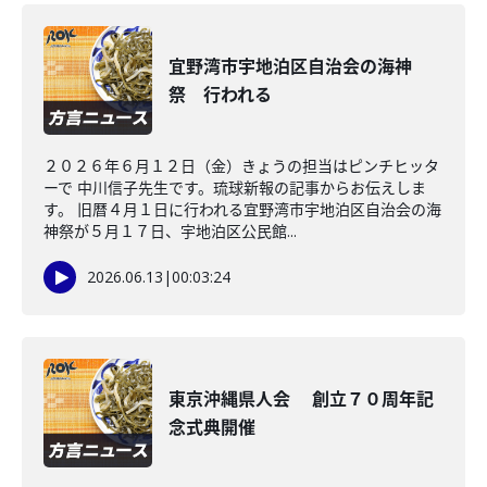
宜野湾市宇地泊区自治会の海神
祭 行われる
２０２６年６月１２日（金）きょうの担当はピンチヒッタ
ーで 中川信子先生です。琉球新報の記事からお伝えしま
す。 旧暦４月１日に行われる宜野湾市宇地泊区自治会の海
神祭が５月１７日、宇地泊区公民館...
2026.06.13
|
00:03:24
東京沖縄県人会 創立７０周年記
念式典開催