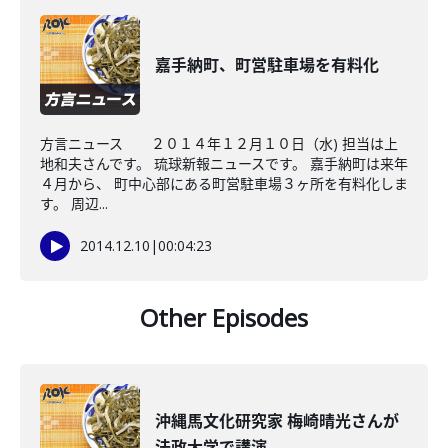
嘉手納町、町営駐車場を有料化
方言ニュース ２０１４年１２月１０日（水) 担当は上
地和夫さんです。 琉球新報ニュースです。 嘉手納町は来年
４月から、 町中心部にある町営駐車場３ヶ所を有料化しま
す。 周辺...
2014.12.10
|
00:04:23
Other Episodes
沖縄馬文化研究家 梅崎晴光さんが
法政大学で講演