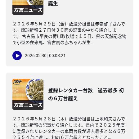
誕生
２０２６年５月２９日（金）放送分担当は赤嶺啓子さんで
す。琉球新報２７日付３０面の記事の中から紹介しま
す。 宮古島市平良の荷川取牧場で１５日、県の天然記念物
で小型の在来馬、宮古馬の赤ちゃんが生...
2026.05.30
|
00:03:21
登録レンタカー台数 過去最多 初
の６万台超え
２０２６年５月２８日（木）放送分担当は上地和夫さんで
す。琉球新報の記事から紹介します。県内で２０２５年度
に登録されたレンタカーの車両台数が過去最多となる６万
２５５４台に達し、初の６万台超えとなったこと...