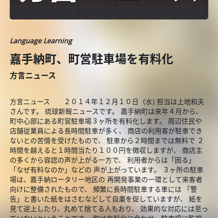
Language Learning
嘉手納町、町営駐車場を有料化
方言ニュース
方言ニュース ２０１４年１２月１０日（水) 担当は上地和夫
さんです。 琉球新報ニュースです。 嘉手納町は来年４月から、
町中心部にある町営駐車場３ヶ所を有料化します。 周辺住民や
店舗従業員による長時間駐車が多く、 商店の利用客が駐車でき
ないとの苦情を受けたもので、 駐車から２時間までは無料で ２
時間を越えると１時間当たり１００円を徴収しますが、 商店主
の多くから容認の声が上がる一方で、 利用者からは「困る」
「なぜ有料なのか」などの 声が上がっています。 ３ヶ所の駐車
場は、嘉手納ロータリー地区の 再開発事業の一環として来客者
向けに整備されたもので、 頻繁に長時間駐車する車には 「警
告」と書いた紙をはさむなどして自粛を促していますが、 紙を
見て逆上したり、丸めて捨てる人もおり、 効果的な対応には至っ