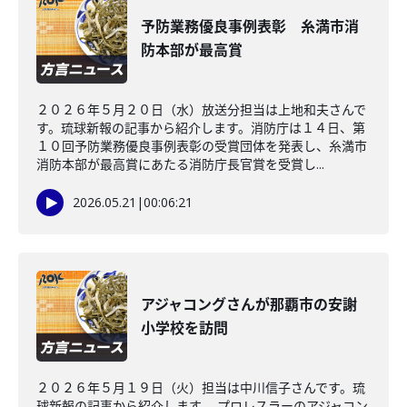
予防業務優良事例表彰 糸満市消
防本部が最高賞
２０２６年５月２０日（水）放送分担当は上地和夫さんで
す。琉球新報の記事から紹介します。消防庁は１４日、第
１０回予防業務優良事例表彰の受賞団体を発表し、糸満市
消防本部が最高賞にあたる消防庁長官賞を受賞し...
2026.05.21
|
00:06:21
アジャコングさんが那覇市の安謝
小学校を訪問
２０２６年５月１９日（火）担当は中川信子さんです。琉
球新報の記事から紹介します。 プロレスラーのアジャコン