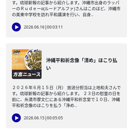
す。琉球新報の記事から紹介します。沖縄市出身のラッパ
ーのＲｕｄｅーα(ルードアルファ)さんはこのほど、沖縄市
の美東中学校を訪れ平和講演を行い、自身...
2026.06.16
|
00:03:11
沖縄平和祈念像「清め」ほこり払
い
２０２６年６月１５日（月） 放送分担当は上地和夫さんで
す。琉球新報の記事から紹介します。 ２３日の慰霊の日を
前に、糸満市摩文仁にある沖縄平和祈念堂で１０日、沖縄
平和祈念像のほこりを払う「浄め...
2026.06.15
|
00:05:05