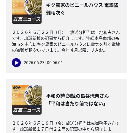
キク農家のビニールハウス 電線盗
難相次ぐ
２０２６年６月２２日（月） 放送分担当は上地和夫さん
です。琉球新報の記事から紹介します。沖縄本島南部の糸
満市を中心にキク農家のビニールハウスに電気を引く電線
の盗難が相次いでいます。今年４月以降、ＪＡお...
2026.06.23
|
00:06:01
平和の詩 朗読の亀谷琉奈さん
「平和は当たり前ではない」
２０２６年６月１９日（金）放送分担当は赤嶺啓子さんで
す。琉球新報１７日付２２面の記事の中から紹介しま