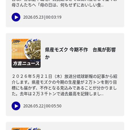
母さんたちへ「母の日は、何もせずにおいしい食...
2026.05.23
|
00:03:19
県産モズク 今期不作 台風が影響
か
２０２６年５月２１日（木）放送分琉球新報の記事から紹
介します。県産モズクの今期の生産量が２万トンを割り目
標にも届かず、不作となる見込みであることが分かりまし
た。去年は２万３千トンで過去最高を記録しまし...
2026.05.22
|
00:05:50