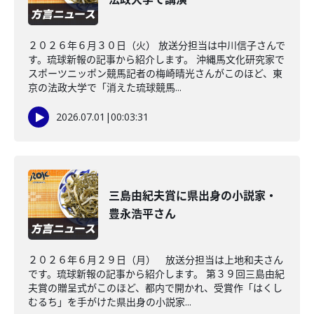
２０２６年６月３０日（火） 放送分担当は中川信子さんで
す。琉球新報の記事から紹介します。 沖縄馬文化研究家で
スポーツニッポン競馬記者の梅崎晴光さんがこのほど、東
京の法政大学で「消えた琉球競馬...
2026.07.01
|
00:03:31
三島由紀夫賞に県出身の小説家・
豊永浩平さん
２０２６年６月２９日（月） 放送分担当は上地和夫さん
です。琉球新報の記事から紹介します。 第３９回三島由紀
夫賞の贈呈式がこのほど、都内で開かれ、受賞作「はくし
むるち」を手がけた県出身の小説家...