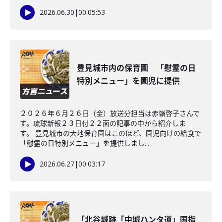
2026.06.30
|
00:05:53
豊見城市内の保育園 「慰霊の日
特別メニュー」を園児に提供
２０２６年６月２６日（金）放送分担当は赤嶺啓子さんで
す。琉球新報２３日付２２面の記事の中から紹介しま
す。 豊見城市の大地保育園はこのほど、園児向けの給食で
「慰霊の日特別メニュー」を提供しまし...
2026.06.27
|
00:03:17
「北谷城跡「中城ハンタ道」国指