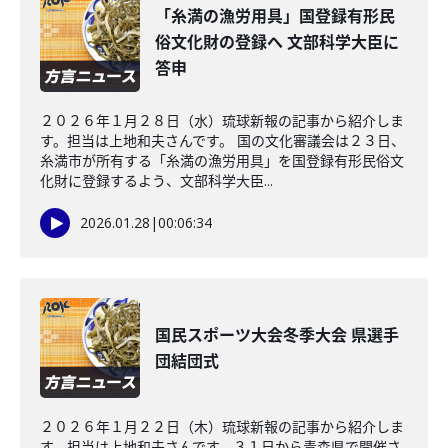
「糸満の漁労用具」国登録有形民
俗文化財の登録へ 文部科学大臣に
答申
２０２６年１月２８日（水）琉球新報の記事から紹介しま
す。担当は上地和夫さんです。 国の文化審議会は２３日、
糸満市が所有する「糸満の漁労用具」を国登録有形民俗文
化財に登録するよう、文部科学大臣...
2026.01.28
|
00:06:34
国民スポーツ大会冬季大会 県選手
団結団式
２０２６年１月２２日（木）琉球新報の記事から紹介しま
す。担当は上地和夫さんです。３１日から青森県で開催さ