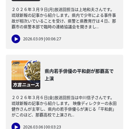
２０２６年３月９日(月)放送回担当は上地和夫さんです。
琉球新報の記事から紹介します。県内で少年による事件事
故が相次いでいることを受け、県警と県教育庁は４日、那
覇市の県警本部で臨時の連絡協議会を開きまし...
2026.03.09
|
00:06:27
県内若手俳優の平和劇が那覇高で
上演
２０２６年３月６日(金)放送回担当は中川信子さんです。
琉球新報の記事から紹介します。 映像ディレクターの永田
健作さんが主宰し、県内の若手俳優らが演じる「平和劇」
がこのほど、那覇高校で上演され...
2026.03.06
|
00:03:23