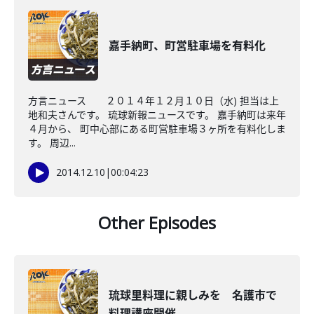
嘉手納町、町営駐車場を有料化
方言ニュース ２０１４年１２月１０日（水) 担当は上
地和夫さんです。 琉球新報ニュースです。 嘉手納町は来年
４月から、 町中心部にある町営駐車場３ヶ所を有料化しま
す。 周辺...
2014.12.10
|
00:04:23
Other Episodes
琉球里料理に親しみを 名護市で
料理講座開催