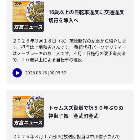
16歳以上の自転車違反に交通違反
切符を導入へ
２０２６年３月１８日（水）琉球新報の記事から紹介しま
す。担当は上地和夫さんです。 番組代打パーソナリティー
はノーブレーキのお二人です。４月１日施行の改正道交法
で、１６歳以上による自転車の違反...
2026.03.18
|
00:05:52
トゥムスズ御嶽で訳５０年ぶりの
神獅子舞 金武町金武
２０２６年３月１７日(火)放送回担当は中川信子さんで