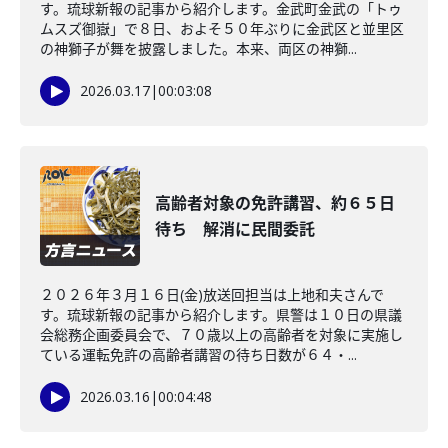
す。琉球新報の記事から紹介します。金武町金武の「トゥ
ムスズ御嶽」で８日、およそ５０年ぶりに金武区と並里区
の神獅子が舞を披露しました。本来、両区の神獅...
2026.03.17
|
00:03:08
高齢者対象の免許講習、約６５日
待ち 解消に民間委託
２０２６年３月１６日(金)放送回担当は上地和夫さんで
す。琉球新報の記事から紹介します。県警は１０日の県議
会総務企画委員会で、７０歳以上の高齢者を対象に実施し
ている運転免許の高齢者講習の待ち日数が６４・...
2026.03.16
|
00:04:48