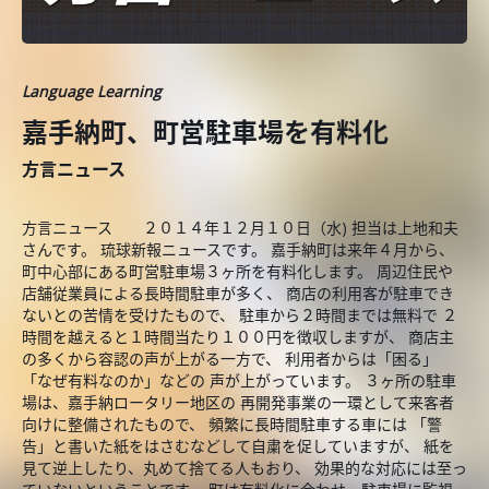
Language Learning
嘉手納町、町営駐車場を有料化
方言ニュース
方言ニュース ２０１４年１２月１０日（水) 担当は上地和夫
さんです。 琉球新報ニュースです。 嘉手納町は来年４月から、
町中心部にある町営駐車場３ヶ所を有料化します。 周辺住民や
店舗従業員による長時間駐車が多く、 商店の利用客が駐車でき
ないとの苦情を受けたもので、 駐車から２時間までは無料で ２
時間を越えると１時間当たり１００円を徴収しますが、 商店主
の多くから容認の声が上がる一方で、 利用者からは「困る」
「なぜ有料なのか」などの 声が上がっています。 ３ヶ所の駐車
場は、嘉手納ロータリー地区の 再開発事業の一環として来客者
向けに整備されたもので、 頻繁に長時間駐車する車には 「警
告」と書いた紙をはさむなどして自粛を促していますが、 紙を
見て逆上したり、丸めて捨てる人もおり、 効果的な対応には至っ