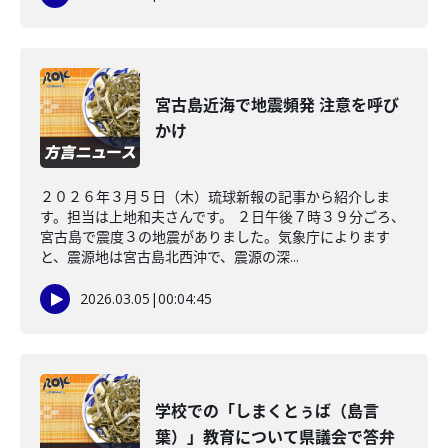
宮古島近海で地震頻発 注意を呼び
かけ
２０２６年３月５日（木）琉球新報の記事から紹介しま
す。担当は上地和夫さんです。 ２日午後７時３９分ごろ、
宮古島で震度３の地震がありました。気象庁によります
と、震源地は宮古島北西沖で、震源の深...
2026.03.05
|
00:04:45
学校での「しまくとぅば（島言
葉）」教育について県議会で答弁