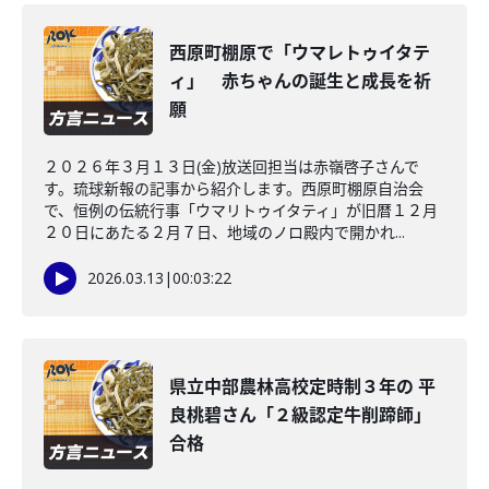
西原町棚原で「ウマレトゥイタテ
ィ」 赤ちゃんの誕生と成長を祈
願
２０２６年３月１３日(金)放送回担当は赤嶺啓子さんで
す。琉球新報の記事から紹介します。西原町棚原自治会
で、恒例の伝統行事「ウマリトゥイタティ」が旧暦１２月
２０日にあたる２月７日、地域のノロ殿内で開かれ...
2026.03.13
|
00:03:22
県立中部農林高校定時制３年の 平
良桃碧さん「２級認定牛削蹄師」
合格