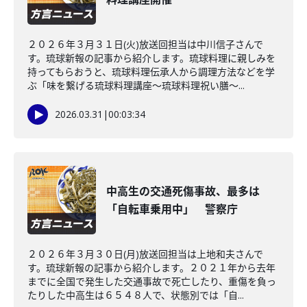
２０２６年３月３１日(火)放送回担当は中川信子さんで
す。琉球新報の記事から紹介します。琉球料理に親しみを
持ってもらおうと、琉球料理伝承人から調理方法などを学
ぶ「味を繋げる琉球料理講座～琉球料理祝い膳～...
2026.03.31
|
00:03:34
中高生の交通死傷事故、最多は
「自転車乗用中」 警察庁
２０２６年３月３０日(月)放送回担当は上地和夫さんで
す。琉球新報の記事から紹介します。２０２１年から去年
までに全国で発生した交通事故で死亡したり、重傷を負っ
たりした中高生は６５４８人で、状態別では「自...