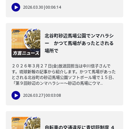
2026.03.30
|
00:06:14
北谷町砂辺馬場公園でンマハラシ
ー かつて馬場があったとされる
場所で
２０２６年３月２７日(金)放送回担当は中川信子さんで
す。琉球新報の記事から紹介します。かつて馬場があった
とされる北谷町の砂辺馬場公園ソフトボール場で１５日、
「第９回砂辺のンマハラシー～砂辺の馬場にウマ...
2026.03.27
|
00:03:08
自転車の交通違反に青切符制度 ４