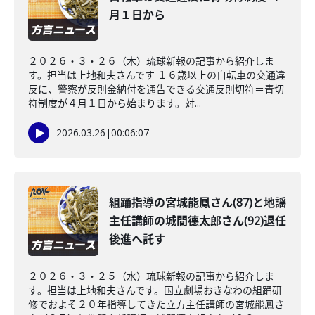
月１日から
２０２６・３・２６（木）琉球新報の記事から紹介しま
す。担当は上地和夫さんです １６歳以上の自転車の交通違
反に、警察が反則金納付を通告できる交通反則切符＝青切
符制度が４月１日から始まります。対...
2026.03.26
|
00:06:07
組踊指導の宮城能鳳さん(87)と地謡
主任講師の城間德太郎さん(92)退任
後進へ託す
２０２６・３・２５（水）琉球新報の記事から紹介しま
す。担当は上地和夫さんです。国立劇場おきなわの組踊研
修でおよそ２０年指導してきた立方主任講師の宮城能鳳さ