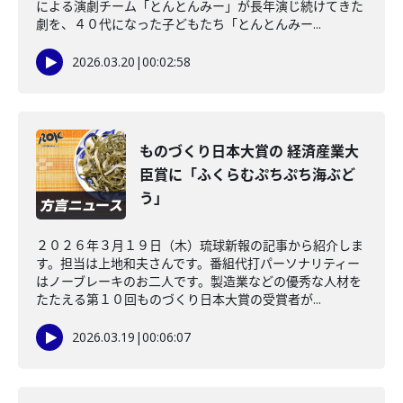
による演劇チーム「とんとんみー」が長年演じ続けてきた
劇を、４０代になった子どもたち「とんとんみー...
2026.03.20
|
00:02:58
ものづくり日本大賞の 経済産業大
臣賞に「ふくらむぷちぷち海ぶど
う」
２０２６年３月１９日（木）琉球新報の記事から紹介しま
す。担当は上地和夫さんです。番組代打パーソナリティー
はノーブレーキのお二人です。製造業などの優秀な人材を
たたえる第１０回ものづくり日本大賞の受賞者が...
2026.03.19
|
00:06:07