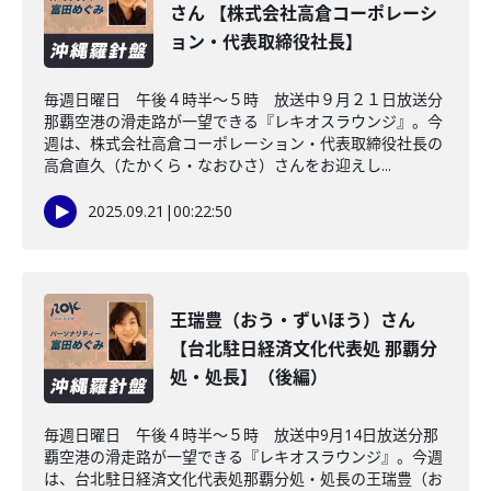
さん 【株式会社高倉コーポレーシ
ョン・代表取締役社長】
毎週日曜日 午後４時半～５時 放送中９月２１日放送分
那覇空港の滑走路が一望できる『レキオスラウンジ』。今
週は、株式会社高倉コーポレーション・代表取締役社長の
高倉直久（たかくら・なおひさ）さんをお迎えし...
2025.09.21
|
00:22:50
王瑞豊（おう・ずいほう）さん
【台北駐日経済文化代表処 那覇分
処・処長】（後編）
毎週日曜日 午後４時半～５時 放送中9月14日放送分那
覇空港の滑走路が一望できる『レキオスラウンジ』。今週
は、台北駐日経済文化代表処那覇分処・処長の王瑞豊（お