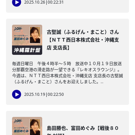
2025.10.26
|
00:22:31
古堅誠（ふるげん・まこと）さん
【ＮＴＴ西日本株式会社・沖縄支
店 支店長】
毎週日曜日 午後４時半～５時 放送中１０月１９日放送
分那覇空港の滑走路が一望できる『レキオスラウンジ』。
今週は、ＮＴＴ西日本株式会社・沖縄支店 支店長の古堅誠
（ふるげん・まこと）さんをお迎えしました。...
2025.10.19
|
00:22:50
島田勝也、富田めぐみ【戦後８０