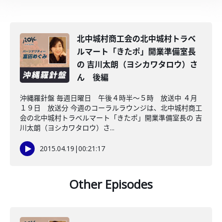
北中城村商工会の北中城村トラベ
ルマート「きたポ」開業準備室長
の 吉川太朗（ヨシカワタロウ）さ
ん 後編
沖縄羅針盤 毎週日曜日 午後４時半～５時 放送中 ４月
１９日 放送分 今週のコーラルラウンジは、北中城村商工
会の北中城村トラベルマート「きたポ」開業準備室長の 吉
川太朗（ヨシカワタロウ）さ...
2015.04.19
|
00:21:17
Other Episodes