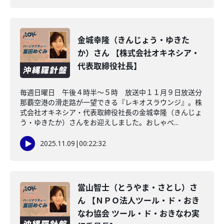
金城幸隆（きんじょう・ゆきた
か）さん 【株式会社オキネシア・
代表取締役社長】
毎週日曜日 午後４時半～５時 放送中１１月９日放送分
那覇空港の滑走路が一望できる『レキオスラウンジ』。株
式会社オキネシア・代表取締役社長の金城幸隆（きんじょ
う・ゆきたか）さんをお迎えしました。おしゃべ...
2025.11.09
|
00:22:32
當山智士（とうやま・さとし）さ
ん 【ＮＰＯ法人ツール・ド・おき
なわ協会 ツール・ド・おきなわ実