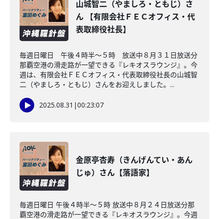
山城智二（やましろ・ともじ）さ
ん 【有限会社ＦＥＣオフィス・代
表取締役社長】
毎週日曜日 午後４時半～５時 放送中８月３１日放送分
那覇空港の滑走路が一望できる『レキオスラウンジ』。今
週は、有限会社ＦＥＣオフィス・代表取締役社長の山城智
二（やましろ・ともじ）さんをお迎えしました。...
2025.08.31
|
00:23:07
金原亭杏寿（きんげんてい・あん
じゅ）さん【落語家】
毎週日曜日 午後４時半～５時 放送中８月２４日放送分那
覇空港の滑走路が一望できる『レキオスラウンジ』。今週