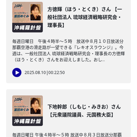
方徳輝（ほう・とくき）さん 【一
般社団法人 琉球経済戦略研究会・
理事長】
毎週日曜日 午後４時半～５時 放送中８月１０日放送分
那覇空港の滑走路が一望できる『レキオスラウンジ』。今
週は、一般社団法人 琉球経済戦略研究会・理事長の方徳輝
（ほう・とくき）さんをお迎えしました。おし...
2025.08.10
|
00:22:50
下地幹郎（しもじ・みきお）さん
【元衆議院議員、元国務大臣】
毎週日曜日 午後４時半～５時 放送中８月３日放送分那覇