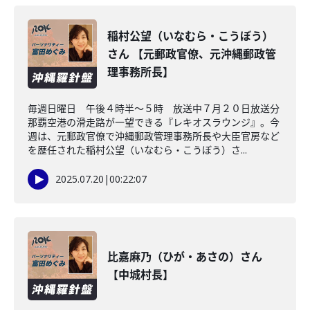
稲村公望（いなむら・こうぼう）
さん 【元郵政官僚、元沖縄郵政管
理事務所長】
毎週日曜日 午後４時半～５時 放送中７月２０日放送分
那覇空港の滑走路が一望できる『レキオスラウンジ』。今
週は、元郵政官僚で沖縄郵政管理事務所長や大臣官房など
を歴任された稲村公望（いなむら・こうぼう）さ...
2025.07.20
|
00:22:07
比嘉麻乃（ひが・あさの）さん
【中城村長】