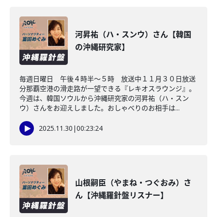
河昇祐（ハ・スンウ）さん【韓国
の沖縄研究家】
毎週日曜日 午後４時半～５時 放送中１１月３０日放送
分那覇空港の滑走路が一望できる『レキオスラウンジ』。
今週は、韓国ソウルから沖縄研究家の河昇祐（ハ・スン
ウ）さんをお迎えしました。おしゃべりのお相手は...
2025.11.30
|
00:23:24
山根嗣臣（やまね・つぐおみ）さ
ん【沖縄羅針盤リスナー】