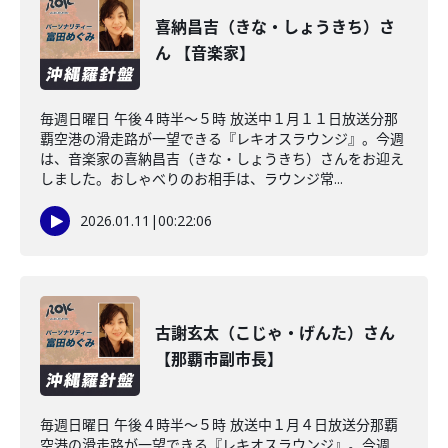
喜納昌吉（きな・しょうきち）さ
ん 【音楽家】
毎週日曜日 午後４時半～５時 放送中１月１１日放送分那
覇空港の滑走路が一望できる『レキオスラウンジ』。今週
は、音楽家の喜納昌吉（きな・しょうきち）さんをお迎え
しました。おしゃべりのお相手は、ラウンジ常...
2026.01.11
|
00:22:06
古謝玄太（こじゃ・げんた）さん
【那覇市副市長】
毎週日曜日 午後４時半～５時 放送中１月４日放送分那覇
空港の滑走路が一望できる『レキオスラウンジ』。今週