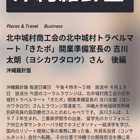
Places & Travel
Business
北中城村商工会の北中城村トラベルマ
ート「きたポ」開業準備室長の 吉川
太朗（ヨシカワタロウ）さん 後編
沖縄羅針盤
沖縄羅針盤 毎週日曜日 午後４時半～５時 放送中 ４月１９
日 放送分 今週のコーラルラウンジは、北中城村商工会の北中
城村トラベルマート「きたポ」開業準備室長の 吉川太朗（ヨシ
カワタロウ）さんとラウンジ常連客で、 沖縄大学地域研究所特
別研究員の島田勝也さんとのおしゃべりです。 吉川さんは、１
９７３年生まれ、三重県伊賀市の出身。 留学先のカリフォルニ
ア州立大学サンタバーバラ校でホスピタリティー経済学を学び、
国内のリゾート開発に等の業務に関った後、外資系投資（コンサ
ルタント）会社へ転職。 その仕事で沖縄での開発担当を機に来