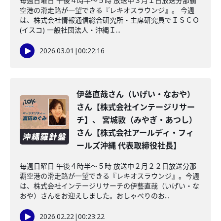
毎週日曜日 午後４時半～５時 放送中３月１日放送分那覇
空港の滑走路が一望できる『レキオスラウンジ』。 今週
は、株式会社情報通信総合研究所・主席研究員でＩＳＣＯ
(イスコ) 一般社団法人・沖縄Ｉ...
2026.03.01
|
00:22:16
伊藝直哉さん（いげい・なおや）
さん【株式会社インテージリサー
チ】、 宮城敦（みやぎ・あつし）
さん【株式会社アールディ・フィ
ールズ沖縄 代表取締役社長】
毎週日曜日 午後４時半～５時 放送中２月２２日放送分那
覇空港の滑走路が一望できる『レキオスラウンジ』。今週
は、株式会社インテージリサーチの伊藝直哉（いげい・な
おや）さんをお迎えしました。おしゃべりのお...
2026.02.22
|
00:23:22