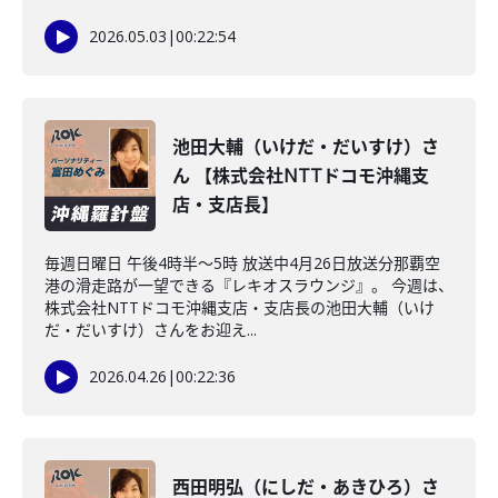
2026.05.03
|
00:22:54
池田大輔（いけだ・だいすけ）さ
ん 【株式会社NTTドコモ沖縄支
店・支店長】
毎週日曜日 午後4時半～5時 放送中4月26日放送分那覇空
港の滑走路が一望できる『レキオスラウンジ』。 今週は、
株式会社NTTドコモ沖縄支店・支店長の池田大輔（いけ
だ・だいすけ）さんをお迎え...
2026.04.26
|
00:22:36
西田明弘（にしだ・あきひろ）さ