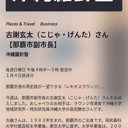
Places & Travel
Business
古謝玄太（こじゃ・げんた）さん
【那覇市副市長】
沖縄羅針盤
毎週日曜日 午後４時半～５時 放送中
１月４日放送分
那覇空港の滑走路が一望できる『レキオスラウンジ』。
今週は、那覇市副市長の古謝玄太（こじゃ・げんた）さんをお迎
えしました。おしゃべりのお相手は、ラウンジ常連客で沖縄大学
地域研究所・特別研究員沖縄大学の島田勝也さんです。
古謝さんは、１９８３年生まれ、那覇市のご出身です。昭和薬科
大学付属高校を卒業後、東京大学に進学。大学卒業後は、２００