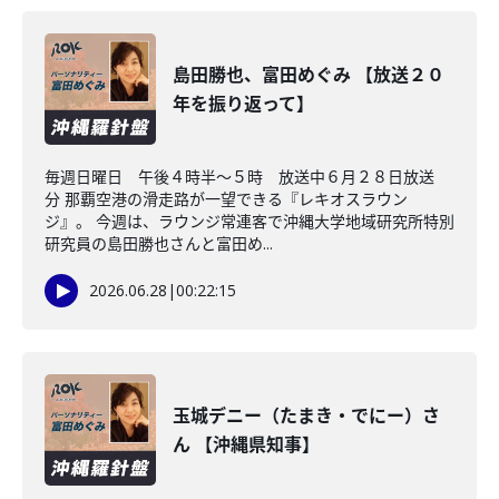
島田勝也、富田めぐみ 【放送２０
年を振り返って】
毎週日曜日 午後４時半～５時 放送中６月２８日放送
分 那覇空港の滑走路が一望できる『レキオスラウン
ジ』。 今週は、ラウンジ常連客で沖縄大学地域研究所特別
研究員の島田勝也さんと富田め...
2026.06.28
|
00:22:15
玉城デニー（たまき・でにー）さ
ん 【沖縄県知事】