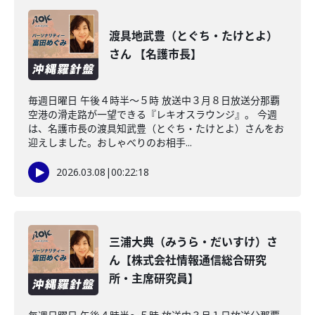
渡具地武豊（とぐち・たけとよ）
さん 【名護市長】
毎週日曜日 午後４時半～５時 放送中３月８日放送分那覇
空港の滑走路が一望できる『レキオスラウンジ』。 今週
は、名護市長の渡具知武豊（とぐち・たけとよ）さんをお
迎えしました。おしゃべりのお相手...
2026.03.08
|
00:22:18
三浦大典（みうら・だいすけ）さ
ん【株式会社情報通信総合研究
所・主席研究員】