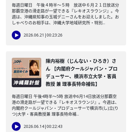
毎週日曜日 午後４時半～５時 放送中６月２１日放送分
那覇空港の滑走路が一望できる『レキオスラウンジ』。今
週は、沖縄県知事の玉城デニーさんをお迎えしました。お
しゃべりのお相手は、沖縄大学地域研究所・特別...
2026.06.21
|
00:23:26
陳内裕樹（じんない・ひろき）さ
ん 【内閣府クールジャパン・プロ
デューサー、横浜市立大学・客員
教授 兼 理事長特命補佐】
毎週日曜日 午後4時半～5時 放送中6月14日放送分那覇空
港の滑走路が一望できる『レキオスラウンジ』。今週は、
内閣府クールジャパン・プロデューサーで横浜市(し)立(り
つ)大学・客員教授兼 理事長特命補...
2026.06.14
|
00:22:43