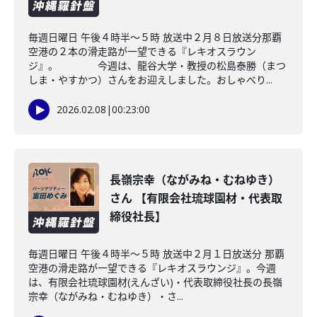
毎週日曜日 午後４時半～５時 放送中２月８日放送分那覇
空港の２本の滑走路が一望できる『レキオスラウン
ジ』。 今週は、龍谷大学・教授の松島泰勝（まつ
しま・やすかつ）さんをお迎えしました。おしゃべり...
2026.02.08
|
00:23:00
長嶺宗幸（ながみね・むねゆき）
さん 【有限会社琉球園材・代表取
締役社長】
毎週日曜日 午後４時半～５時 放送中２月１日放送分 那覇
空港の滑走路が一望できる『レキオスラウンジ』。今週
は、有限会社琉球園材(えんざい)・代表取締役社長の長嶺
宗幸（ながみね・むねゆき）・さ...