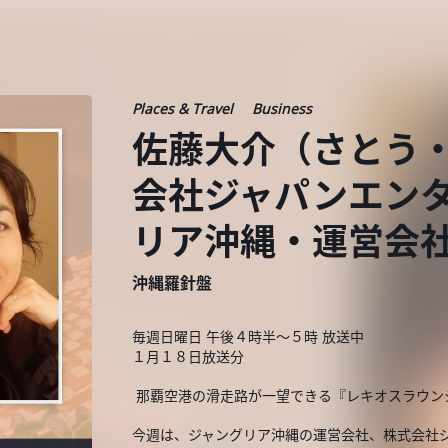
Places & Travel
Business
佐藤大介（さとう・
会社ジャパンエン
リア沖縄・運営会
沖縄羅針盤
毎週日曜日 午後４時半～５時 放送中
１月１８日放送分
那覇空港の滑走路が一望できる『レキオスラウン
今週は、ジャングリア沖縄の運営会社、株式会社