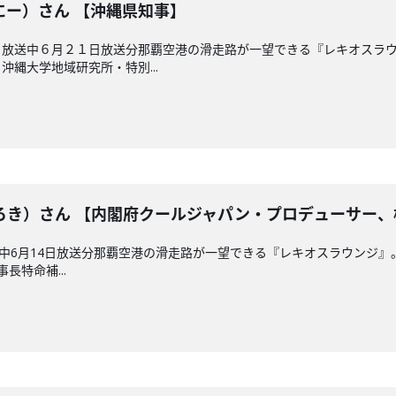
にー）さん 【沖縄県知事】
 放送中６月２１日放送分那覇空港の滑走路が一望できる『レキオスラ
縄大学地域研究所・特別...
ろき）さん 【内閣府クールジャパン・プロデューサー、
放送中6月14日放送分那覇空港の滑走路が一望できる『レキオスラウンジ
長特命補...