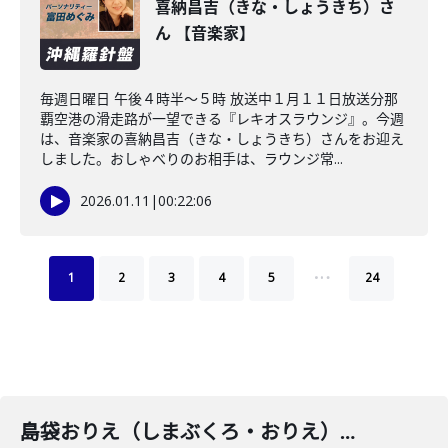
喜納昌吉（きな・しょうきち）さ
ん 【音楽家】
毎週日曜日 午後４時半～５時 放送中１月１１日放送分那
覇空港の滑走路が一望できる『レキオスラウンジ』。今週
は、音楽家の喜納昌吉（きな・しょうきち）さんをお迎え
しました。おしゃべりのお相手は、ラウンジ常...
2026.01.11
|
00:22:06
…
1
2
3
4
5
24
島袋おりえ（しまぶくろ・おりえ）さん【ジャズシンガー】