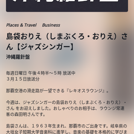
Places & Travel
Business
島袋おりえ（しまぶくろ・おりえ）さ
ん【ジャズシンガー】
沖縄羅針盤
毎週日曜日 午後４時半～５時 放送中
３月１５日放送分
那覇空港の滑走路が一望できる『レキオスラウンジ』。
今週は、ジャズシンガーの島袋おりえ（しまぶくろ・おりえ）・
さん をお迎えしました。おしゃべりのお相手は、ラウンジ常連
客の森田明さんです。
島袋さんは、１９６３年生まれ、那覇市のご出身です。岐阜県の
大垣女子短期大学音楽科に進学し、音楽の基礎を本格的に学びま