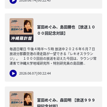
2026.06.14
|
00:22:43
富田めぐみ、島田勝也 【放送１０
００回記念対談】
毎週日曜日 午後４時半～５時 放送中２０２６年６月７日
放送分那覇空港の滑走路が一望できる『レキオスラウン
ジ』。 １０００回目の放送を迎えた今回は、ラウンジ常
連客で沖縄大学地域研究所・特別研究員の島田勝...
2026.06.07
|
00:22:44
富田めぐみ、森田明 【放送９９９
回記念対談】