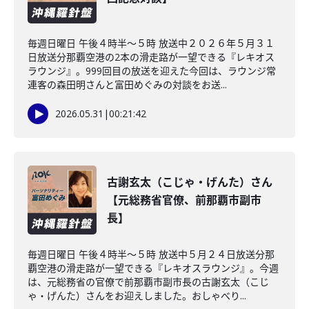
毎週日曜日 午後４時半～５時 放送中２０２６年５月３１
日放送分那覇空港の2本の滑走路が一望できる『レキオス
ラウンジ』。999回目の放送を迎えた今回は、ラウンジ常
連客の森田明さんと富田めぐみの対談をお送...
2026.05.31
|
00:21:42
古謝玄太（こじゃ・げんた）さん
【元総務省官僚、前那覇市副市
長】
毎週日曜日 午後４時半～５時 放送中５月２４日放送分那
覇空港の滑走路が一望できる『レキオスラウンジ』。今週
は、元総務省の官僚で前那覇市副市長の古謝玄太（こじ
ゃ・げんた）さんをお迎えしました。おしゃべり...