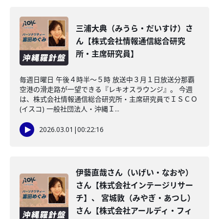
三浦大典（みうら・だいすけ）さ
ん【株式会社情報通信総合研究
所・主席研究員】
毎週日曜日 午後４時半～５時 放送中３月１日放送分那覇
空港の滑走路が一望できる『レキオスラウンジ』。 今週
は、株式会社情報通信総合研究所・主席研究員でＩＳＣＯ
(イスコ) 一般社団法人・沖縄Ｉ...
2026.03.01
|
00:22:16
伊藝直哉さん（いげい・なおや）
さん【株式会社インテージリサー
チ】、 宮城敦（みやぎ・あつし）
さん【株式会社アールディ・フィ