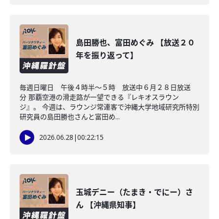
島田勝也、富田めぐみ 【放送２０
年を振り返って】
毎週日曜日 午後４時半～５時 放送中６月２８日放送
分 那覇空港の滑走路が一望できる『レキオスラウン
ジ』。 今週は、ラウンジ常連客で沖縄大学地域研究所特別
研究員の島田勝也さんと富田め...
2026.06.28
|
00:22:15
玉城デニー（たまき・でにー）さ
ん 【沖縄県知事】