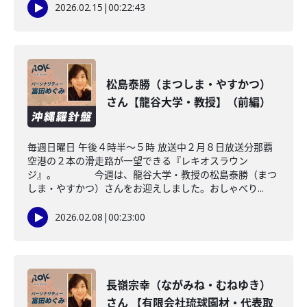
2026.02.15
|
00:22:43
松島泰勝（まつしま・やすかつ）
さん【龍谷大学・教授】（前編）
毎週日曜日 午後４時半～５時 放送中２月８日放送分那覇
空港の２本の滑走路が一望できる『レキオスラウン
ジ』。 今週は、龍谷大学・教授の松島泰勝（まつ
しま・やすかつ）さんをお迎えしました。おしゃべり...
2026.02.08
|
00:23:00
長嶺宗幸（ながみね・むねゆき）
さん 【有限会社琉球園材・代表取