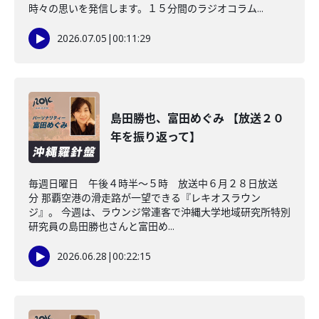
時々の思いを発信します。１５分間のラジオコラム...
2026.07.05
|
00:11:29
島田勝也、富田めぐみ 【放送２０
年を振り返って】
毎週日曜日 午後４時半～５時 放送中６月２８日放送
分 那覇空港の滑走路が一望できる『レキオスラウン
ジ』。 今週は、ラウンジ常連客で沖縄大学地域研究所特別
研究員の島田勝也さんと富田め...
2026.06.28
|
00:22:15