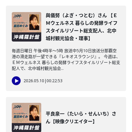
與儀努（よぎ・つとむ）さん 【Ｅ
Ｍウェルネス 暮らしの発酵ライフ
スタイルリゾート総支配人、北中
城村観光協会・理事】
毎週日曜日 午後4時半～5時 放送中5月10日放送分那覇空
港の滑走路が一望できる『レキオスラウンジ』。 今週は、
ＥＭウェルネス 暮らしの発酵ライフスタイルリゾート総支
配人で、北中城村観光協会...
2026.05.10
|
00:22:53
平良泉一（たいら・せんいち）さ
ん【映像クリエイター】