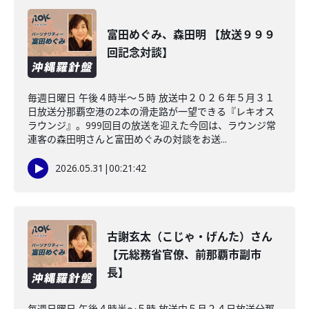
富田めぐみ、森田明 【放送９９９
回記念対談】
毎週日曜日 午後４時半～５時 放送中２０２６年５月３１
日放送分那覇空港の2本の滑走路が一望できる『レキオス
ラウンジ』。999回目の放送を迎えた今回は、ラウンジ常
連客の森田明さんと富田めぐみの対談をお送...
2026.05.31
|
00:21:42
古謝玄太（こじゃ・げんた）さん
【元総務省官僚、前那覇市副市
長】
毎週日曜日 午後４時半～５時 放送中５月２４日放送分那