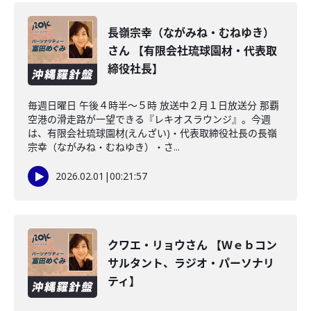
長嶺宗幸（ながみね・むねゆき）
さん 【有限会社琉球園材・代表取
締役社長】
毎週日曜日 午後４時半～５時 放送中２月１日放送分 那覇
空港の滑走路が一望できる『レキオスラウンジ』。今週
は、有限会社琉球園材(えんざい)・代表取締役社長の長嶺
宗幸（ながみね・むねゆき）・さ...
2026.02.01
|
00:21:57
クワエ・リョウさん 【Ｗｅｂコン
サルタント、ラジオ・パーソナリ
ティ】