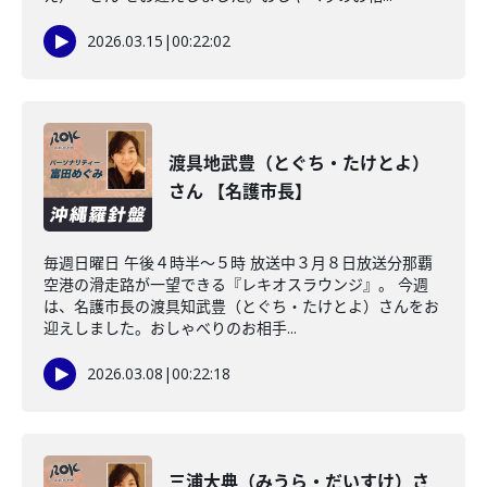
2026.03.15
|
00:22:02
渡具地武豊（とぐち・たけとよ）
さん 【名護市長】
毎週日曜日 午後４時半～５時 放送中３月８日放送分那覇
空港の滑走路が一望できる『レキオスラウンジ』。 今週
は、名護市長の渡具知武豊（とぐち・たけとよ）さんをお
迎えしました。おしゃべりのお相手...
2026.03.08
|
00:22:18
三浦大典（みうら・だいすけ）さ