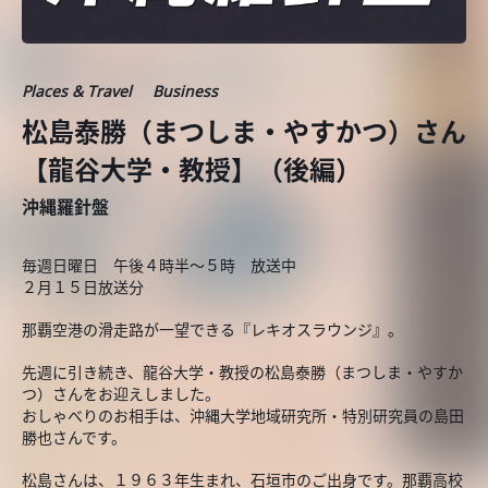
Places & Travel
Business
松島泰勝（まつしま・やすかつ）さん
【龍谷大学・教授】（後編）
沖縄羅針盤
毎週日曜日 午後４時半～５時 放送中
２月１５日放送分
那覇空港の滑走路が一望できる『レキオスラウンジ』。
先週に引き続き、龍谷大学・教授の松島泰勝（まつしま・やすか
つ）さんをお迎えしました。
おしゃべりのお相手は、沖縄大学地域研究所・特別研究員の島田
勝也さんです。
松島さんは、１９６３年生まれ、石垣市のご出身です。那覇高校