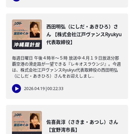
西田明弘（にしだ・あきひろ）さ
ん 【株式会社江戸ヴァンスRyukyu
代表取締役】
毎週日曜日 午後４時半～５時 放送中４月１９日放送分那
覇空港の滑走路が一望できる『レキオスラウンジ』。今週
は、株式会社江戸ヴァンスRyukyu代表取締役の西田明弘
（にしだ・あきひろ）さんをお迎えしまし...
2026.04.19
|
00:22:33
佐喜眞淳（さきま・あつし）さん
【宜野湾市長】