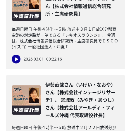
ん【株式会社情報通信総合研究
所・主席研究員】
毎週日曜日 午後４時半～５時 放送中３月１日放送分那覇
空港の滑走路が一望できる『レキオスラウンジ』。 今週
は、株式会社情報通信総合研究所・主席研究員でＩＳＣＯ
(イスコ) 一般社団法人・沖縄Ｉ...
2026.03.01
|
00:22:16
伊藝直哉さん（いげい・なおや）
さん【株式会社インテージリサー
チ】、 宮城敦（みやぎ・あつし）
さん【株式会社アールディ・フィ
ールズ沖縄 代表取締役社長】
毎週日曜日 午後４時半～５時 放送中２月２２日放送分那