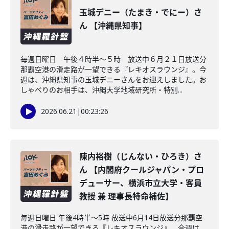
玉城デニー（たまき・でにー）さ
ん 【沖縄県知事】
毎週日曜日 午後４時半～５時 放送中６月２１日放送分
那覇空港の滑走路が一望できる『レキオスラウンジ』。今
週は、沖縄県知事の玉城デニーさんをお迎えしました。お
しゃべりのお相手は、沖縄大学地域研究所・特別...
2026.06.21
|
00:23:26
陳内裕樹（じんない・ひろき）さ
ん 【内閣府クールジャパン・プロ
デューサー、横浜市立大学・客員
教授 兼 理事長特命補佐】
毎週日曜日 午後4時半～5時 放送中6月14日放送分那覇空
港の滑走路が一望できる『レキオスラウンジ』。今週は、