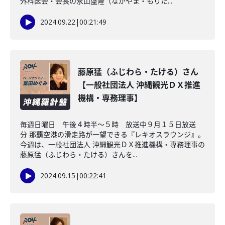
外科医会・会長の永山盛隆（ながやま・もりた...
2024.09.22
|
00:21:49
藤原猛（ふじわら・たける）さん
【一般社団法人 沖縄観光ＤＸ推進
機構・専務理事】
毎週日曜日 午後４時半～５時 放送中９月１５日放送
分 那覇空港の滑走路が一望できる『レキオスラウンジ』。
今週は、一般社団法人 沖縄観光ＤＸ推進機構・専務理事の
藤原猛（ふじわら・たける）さんを...
2024.09.15
|
00:22:41