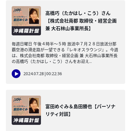
高橋巧（たかはし・こう）さん
【株式会社南都 取締役・経営企画
兼 大石林山事業所長】
毎週日曜日 午後４時半～５時 放送中７月２８日放送分那
覇空港の滑走路が一望できる『レキオスラウンジ』。今週
は、株式会社南都 取締役・経営企画 兼 大石林山事業所長
の高橋巧（たかはし・こう）さんをお迎え...
2024.07.28
|
00:22:36
富田めぐみ＆島田勝也【パーソナ
リティ対談】