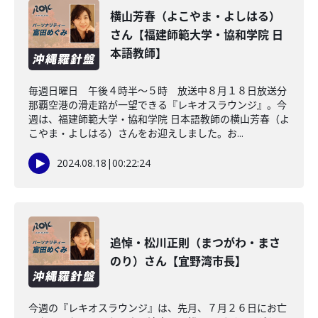
横山芳春（よこやま・よしはる）
さん【福建師範大学・協和学院 日
本語教師】
毎週日曜日 午後４時半～５時 放送中８月１８日放送分
那覇空港の滑走路が一望できる『レキオスラウンジ』。今
週は、福建師範大学・協和学院 日本語教師の横山芳春（よ
こやま・よしはる）さんをお迎えしました。お...
2024.08.18
|
00:22:24
追悼・松川正則（まつがわ・まさ
のり）さん【宜野湾市長】
今週の『レキオスラウンジ』は、先月、７月２６日にお亡