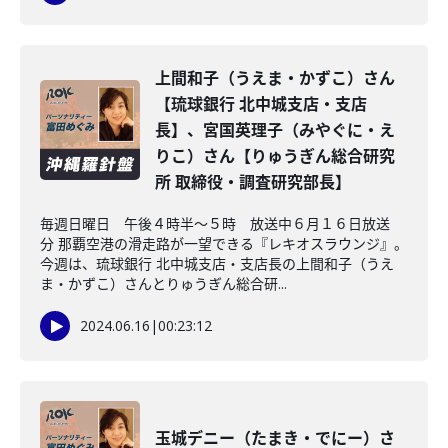
上間和子（うえま・かずこ）さん
【琉球銀行 北中城支店・支店
長】、宮国英理子（みやぐに・え
りこ）さん【りゅうぎん総合研究
所 取締役・調査研究部長】
毎週日曜日 午後４時半～５時 放送中６月１６日放送
分 那覇空港の滑走路が一望できる『レキオスラウンジ』。
今週は、琉球銀行 北中城支店・支店長の上間和子（うえ
ま・かずこ）さんとりゅうぎん総合研...
2024.06.16
|
00:23:12
玉城デニー（たまき・でにー）さ