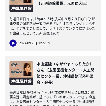
【元衆議院議員、元国務大臣】
毎週日曜日 午後４時半～５時 放送中９月２９日放送分 那
覇空港の滑走路が一望できる『レキオスラウンジ』。今週
は、予定を変更しまして、レキオスラウンジで偶然ばった
り出会ったという元衆議院議員で...
2024.09.29
|
00:22:39
永山盛隆（ながやま・もりたか）
さん 【友愛医療センター・人工関
節センター長、沖縄県整形外科医
会・会長】
毎週日曜日 午後４時半～５時 放送中９月２２日放送分那
覇空港の滑走路が一望できる『レキオスラウンジ』。今週
は、友愛医療センター・人工関節センター長で沖縄県整形