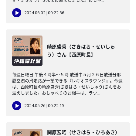
2024.06.02
|
00:22:56
崎原盛秀（さきはら・せいしゅ
う）さん【西原町長】
毎週日曜日 午後４時半～５時 放送中５月２６日放送分那
覇空港の滑走路が一望できる『レキオスラウンジ』。今週
は、西原町長の崎原盛秀(さきはら・せいしゅう)さんをお
迎えしました。おしゃべりのお相手は、ラウ...
2024.05.26
|
00:22:15
関原宏昭（せきはら・ひろあき）