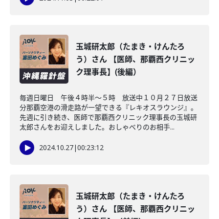
玉城研太郎（たまき・けんたろ
う）さん 【医師、那覇西クリニッ
ク理事長】(後編）
毎週日曜日 午後４時半～５時 放送中１０月２７日放送
分那覇空港の滑走路が一望できる『レキオスラウンジ』。
先週に引き続き、医師で那覇西クリニック理事長の玉城研
太郎さんをお迎えしました。おしゃべりのお相手...
2024.10.27
|
00:23:12
玉城研太郎（たまき・けんたろ
う）さん 【医師、那覇西クリニッ