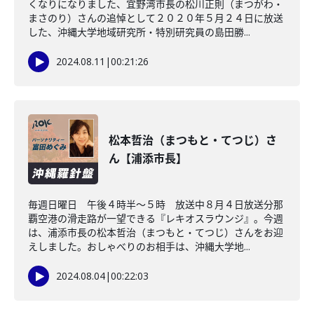
くなりになりました、宜野湾市長の松川正則（まつがわ・
まさのり）さんの追悼として２０２０年５月２４日に放送
した、沖縄大学地域研究所・特別研究員の島田勝...
2024.08.11
|
00:21:26
松本哲治（まつもと・てつじ）さ
ん【浦添市長】
毎週日曜日 午後４時半～５時 放送中８月４日放送分那
覇空港の滑走路が一望できる『レキオスラウンジ』。今週
は、浦添市長の松本哲治（まつもと・てつじ）さんをお迎
えしました。おしゃべりのお相手は、沖縄大学地...
2024.08.04
|
00:22:03