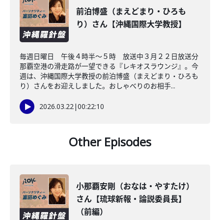
前泊博盛（まえどまり・ひろも
り）さん【沖縄国際大学教授】
毎週日曜日 午後４時半～５時 放送中３月２２日放送分
那覇空港の滑走路が一望できる『レキオスラウンジ』。今
週は、沖縄国際大学教授の前泊博盛（まえどまり・ひろも
り）さんをお迎えしました。おしゃべりのお相手...
2026.03.22
|
00:22:10
Other Episodes
小那覇安剛（おなは・やすたけ）
さん【琉球新報・論説委員長】
（前編）