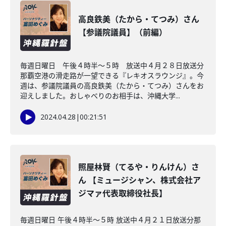
高良鉄美（たから・てつみ）さん
【参議院議員】（前編）
毎週日曜日 午後４時半～５時 放送中４月２８日放送分
那覇空港の滑走路が一望できる『レキオスラウンジ』。今
週は、参議院議員の高良鉄美（たから・てつみ）さんをお
迎えしました。おしゃべりのお相手は、沖縄大学...
2024.04.28
|
00:21:51
照屋林賢（てるや・りんけん）さ
ん 【ミュージシャン、株式会社ア
ジマァ代表取締役社長】
毎週日曜日 午後４時半～５時 放送中４月２１日放送分那