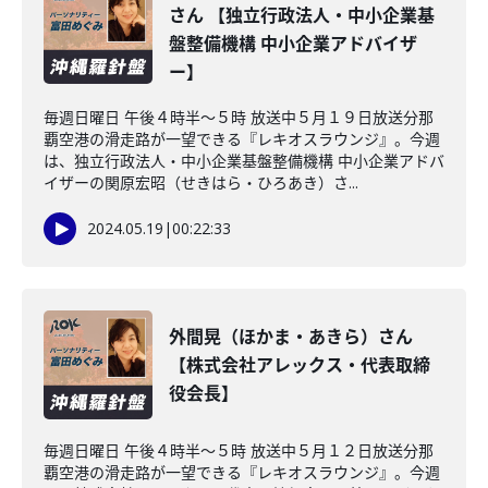
さん 【独立行政法人・中小企業基
盤整備機構 中小企業アドバイザ
ー】
毎週日曜日 午後４時半～５時 放送中５月１９日放送分那
覇空港の滑走路が一望できる『レキオスラウンジ』。今週
は、独立行政法人・中小企業基盤整備機構 中小企業アドバ
イザーの関原宏昭（せきはら・ひろあき）さ...
2024.05.19
|
00:22:33
外間晃（ほかま・あきら）さん
【株式会社アレックス・代表取締
役会長】
毎週日曜日 午後４時半～５時 放送中５月１２日放送分那
覇空港の滑走路が一望できる『レキオスラウンジ』。今週