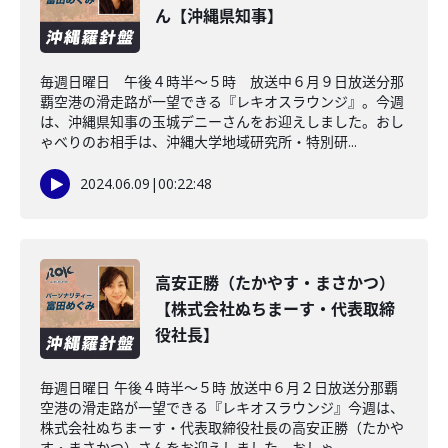
ん【沖縄県知事】
毎週日曜日 午後４時半～５時 放送中６月９日放送分那
覇空港の滑走路が一望できる『レキオスラウンジ』。今週
は、沖縄県知事の玉城デニーさんをお迎えしました。おし
ゃべりのお相手は、沖縄大学地域研究所・特別研...
2024.06.09
|
00:22:48
高安正勝（たかやす・まさかつ）
【株式会社ぬちまーす・代表取締
役社長】
毎週日曜日 午後４時半～５時 放送中６月２日放送分那覇
空港の滑走路が一望できる『レキオスラウンジ』今週は、
株式会社ぬちまーす・代表取締役社長の高安正勝（たかや
す・まさかつ）さんをお迎えしました。おしゃ...