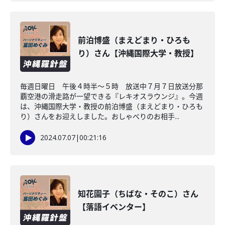
前泊博盛（まえどまり・ひろも
り）さん【沖縄国際大学・教授】
毎週日曜日 午後４時半～５時 放送中７月７日放送分那
覇空港の滑走路が一望できる『レキオスラウンジ』。今週
は、沖縄国際大学・教授の前泊博盛（まえどまり・ひろも
り）さんをお迎えしました。おしゃべりのお相手...
2024.07.07
|
00:21:16
知花園子（ちばな・そのこ）さん
【落語イベンター】