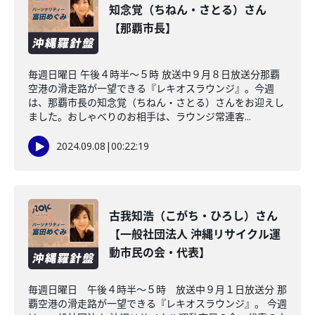
知念覚（ちねん・さとる）さん
【那覇市長】
毎週日曜日 午後４時半～５時 放送中９月８日放送分那覇
空港の滑走路が一望できる『レキオスラウンジ』。今週
は、那覇市長の知念覚（ちねん・さとる）さんをお迎えし
ました。おしゃべりのお相手は、ラウンジ常連客...
2024.09.08
|
00:22:19
古我知浩（こがち・ひろし）さん
【一般社団法人 沖縄リサイクル運
動市民の会・代表】
毎週日曜日 午後４時半～５時 放送中９月１日放送分 那
覇空港の滑走路が一望できる『レキオスラウンジ』。 今週