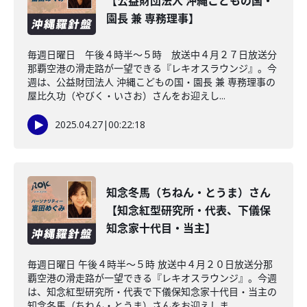
【公益財団法人 沖縄こどもの国・
園長 兼 専務理事】
毎週日曜日 午後４時半～５時 放送中４月２７日放送分
那覇空港の滑走路が一望できる『レキオスラウンジ』。今
週は、公益財団法人 沖縄こどもの国・園長 兼 専務理事の
屋比久功（やびく・いさお）さんをお迎えし...
2025.04.27
|
00:22:18
知念冬馬（ちねん・とうま）さん
【知念紅型研究所・代表、下儀保
知念家十代目・当主】
毎週日曜日 午後４時半～５時 放送中４月２０日放送分那
覇空港の滑走路が一望できる『レキオスラウンジ』。今週
は、知念紅型研究所・代表で下儀保知念家十代目・当主の
知念冬馬（ちねん・とうま）さんをお迎えしま...