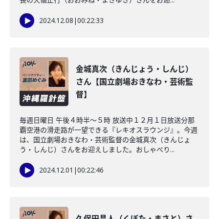
2024.12.08
|
00:22:33
金城真次（きんじょう・しんじ）
さん【国立劇場おきなわ・芸術監
督】
毎週日曜日 午後４時半～５時 放送中１２月１日放送分那
覇空港の滑走路が一望できる『レキオスラウンジ』。今週
は、国立劇場おきなわ・芸術監督の金城真次（きんじょ
う・しんじ）さんをお迎えしました。おしゃべり...
2024.12.01
|
00:22:46
久保田昌人（くぼた・まさと）さ