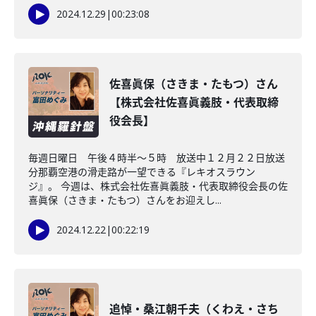
2024.12.29
|
00:23:08
佐喜眞保（さきま・たもつ）さん
【株式会社佐喜眞義肢・代表取締
役会長】
毎週日曜日 午後４時半～５時 放送中１２月２２日放送
分那覇空港の滑走路が一望できる『レキオスラウン
ジ』。 今週は、株式会社佐喜眞義肢・代表取締役会長の佐
喜眞保（さきま・たもつ）さんをお迎えし...
2024.12.22
|
00:22:19
追悼・桑江朝千夫（くわえ・さち