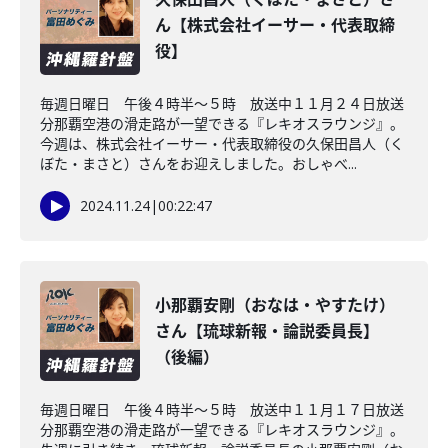
ん【株式会社イーサー・代表取締
役】
毎週日曜日 午後４時半～５時 放送中１１月２４日放送
分那覇空港の滑走路が一望できる『レキオスラウンジ』。
今週は、株式会社イーサー・代表取締役の久保田昌人（く
ぼた・まさと）さんをお迎えしました。おしゃべ...
2024.11.24
|
00:22:47
小那覇安剛（おなは・やすたけ）
さん【琉球新報・論説委員長】
（後編）
毎週日曜日 午後４時半～５時 放送中１１月１７日放送
分那覇空港の滑走路が一望できる『レキオスラウンジ』。