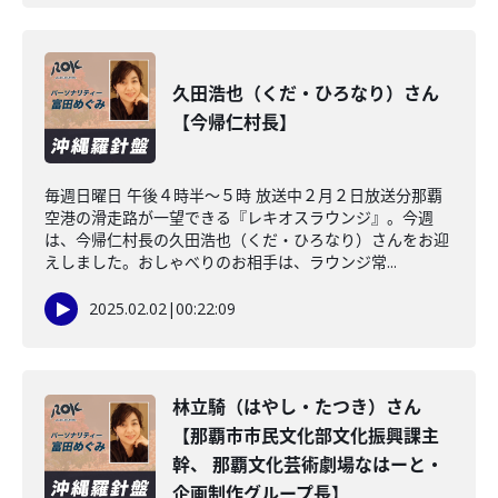
久田浩也（くだ・ひろなり）さん
【今帰仁村長】
毎週日曜日 午後４時半～５時 放送中２月２日放送分那覇
空港の滑走路が一望できる『レキオスラウンジ』。今週
は、今帰仁村長の久田浩也（くだ・ひろなり）さんをお迎
えしました。おしゃべりのお相手は、ラウンジ常...
2025.02.02
|
00:22:09
林立騎（はやし・たつき）さん
【那覇市市民文化部文化振興課主
幹、 那覇文化芸術劇場なはーと・
企画制作グループ長】