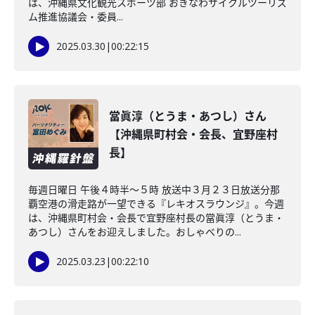
は、沖縄県文化観光スポーツ部 おきなわサイクルツーリズ
ム推進協議会・委員...
2025.03.30
|
00:22:15
當眞淳（とうま・あつし）さん
【沖縄県町村会・会長、宜野座村
長】
毎週日曜日 午後４時半～５時 放送中３月２３日放送分那
覇空港の滑走路が一望できる『レキオスラウンジ』。今週
は、沖縄県町村会・会長で宜野座村長の當眞淳（とうま・
あつし）さんをお迎えしました。おしゃべりの...
2025.03.23
|
00:22:10