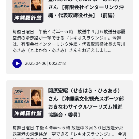
さん 【有限会社インターリンク沖
縄・代表取締役社長】（前編）
毎週日曜日 午後４時半～５時 放送中４月６放送分那覇
空港の滑走路が一望できる『レキオスラウンジ』。今週
は、有限会社インターリンク沖縄・代表取締役社長の豊川
あさみ（とよかわ・あさみ）さんをお迎えしまし...
2025.04.06
|
00:22:18
関原宏昭（せきはら・ひろあき）
さん 【沖縄県文化観光スポーツ部
おきなわサイクルツーリズム推進
協議会・委員】
毎週日曜日 午後４時半～５時 放送中３月３０日放送分那
覇空港の滑走路が一望できる『レキオスラウンジ』。 今週