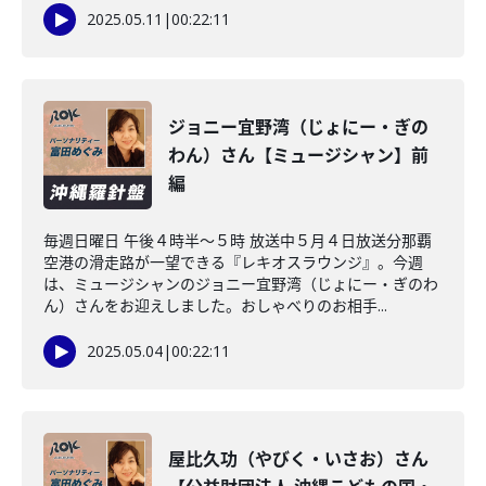
2025.05.11
|
00:22:11
ジョニー宜野湾（じょにー・ぎの
わん）さん【ミュージシャン】前
編
毎週日曜日 午後４時半～５時 放送中５月４日放送分那覇
空港の滑走路が一望できる『レキオスラウンジ』。今週
は、ミュージシャンのジョニー宜野湾（じょにー・ぎのわ
ん）さんをお迎えしました。おしゃべりのお相手...
2025.05.04
|
00:22:11
屋比久功（やびく・いさお）さん