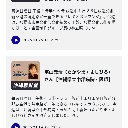
毎週日曜日 午後４時半～５時 放送中１月２６日放送分那
覇空港の滑走路が一望できる『レキオスラウンジ』。今週
は、那覇市市民文化部文化振興課主幹、那覇文化芸術劇場
なはーと・企画制作グループ長の林立騎（はや...
2025.01.26
|
00:21:58
高山義浩（たかやま・よしひろ）
さん【沖縄県立中部病院・医師】
毎週日曜日 午後４時半～５時 放送中１月１９日放送分
那覇空港の滑走路が一望できる『レキオスラウンジ』。 今
週は、沖縄県立中部病院・医師の高山義浩（たかやま・よ
しひろ）さんをお迎えしました。お...
2025.01.19
|
00:23:12