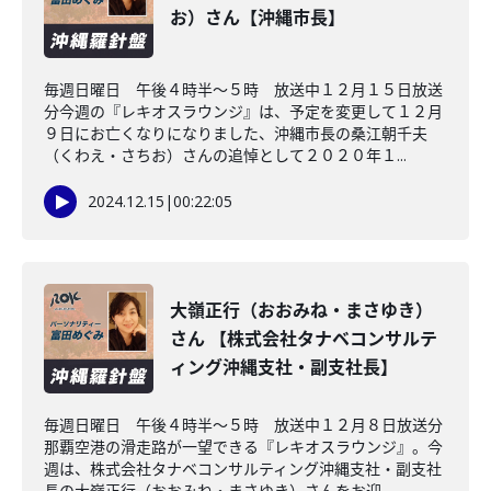
お）さん【沖縄市長】
毎週日曜日 午後４時半～５時 放送中１２月１５日放送
分今週の『レキオスラウンジ』は、予定を変更して１２月
９日にお亡くなりになりました、沖縄市長の桑江朝千夫
（くわえ・さちお）さんの追悼として２０２０年１...
2024.12.15
|
00:22:05
大嶺正行（おおみね・まさゆき）
さん 【株式会社タナベコンサルテ
ィング沖縄支社・副支社長】
毎週日曜日 午後４時半～５時 放送中１２月８日放送分
那覇空港の滑走路が一望できる『レキオスラウンジ』。今
週は、株式会社タナベコンサルティング沖縄支社・副支社
長の大嶺正行（おおみね・まさゆき）さんをお迎...