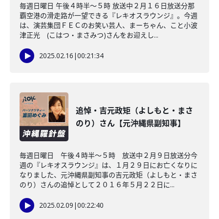
毎週日曜日 午後４時半～５時 放送中２月１６日放送分那
覇空港の滑走路が一望できる『レキオスラウンジ』。今週
は、演芸集団ＦＥＣのお笑い芸人、まーちゃん、こと小波
津正光 (こはつ・まさみつ)さんをお迎えし...
2025.02.16
|
00:21:34
追悼・吉元政矩（よしもと・まさ
のり）さん【元沖縄県副知事】
毎週日曜日 午後４時半～５時 放送中２月９日放送分今
週の『レキオスラウンジ』は、１月２９日にお亡くなりに
なりました、元沖縄県副知事の吉元政矩（よしもと・まさ
のり）さんの追悼として２０１６年５月２２日に...
2025.02.09
|
00:22:40