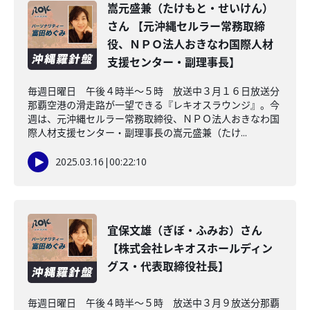
嵩元盛兼（たけもと・せいけん）
さん 【元沖縄セルラー常務取締
役、ＮＰＯ法人おきなわ国際人材
支援センター・副理事長】
毎週日曜日 午後４時半～５時 放送中３月１６日放送分
那覇空港の滑走路が一望できる『レキオスラウンジ』。今
週は、元沖縄セルラー常務取締役、ＮＰＯ法人おきなわ国
際人材支援センター・副理事長の嵩元盛兼（たけ...
2025.03.16
|
00:22:10
宜保文雄（ぎぼ・ふみお）さん
【株式会社レキオスホールディン
グス・代表取締役社長】
毎週日曜日 午後４時半～５時 放送中３月９放送分那覇