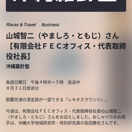
Places & Travel
Business
山城智二（やましろ・ともじ）さん
【有限会社ＦＥＣオフィス・代表取締
役社長】
沖縄羅針盤
毎週日曜日 午後４時半～５時 放送中
８月３１日放送分
那覇空港の滑走路が一望できる『レキオスラウンジ』。
今週は、有限会社ＦＥＣオフィス・代表取締役社長の山城智二
（やましろ・ともじ）さんをお迎えしました。おしゃべりのお相
手は、沖縄大学地域研究所・特別研究員の島田勝也さんです。