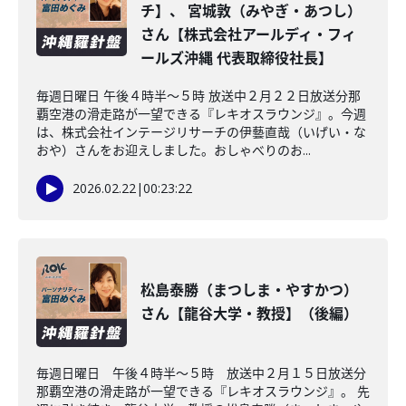
チ】、 宮城敦（みやぎ・あつし）
さん【株式会社アールディ・フィ
ールズ沖縄 代表取締役社長】
毎週日曜日 午後４時半～５時 放送中２月２２日放送分那
覇空港の滑走路が一望できる『レキオスラウンジ』。今週
は、株式会社インテージリサーチの伊藝直哉（いげい・な
おや）さんをお迎えしました。おしゃべりのお...
2026.02.22
|
00:23:22
松島泰勝（まつしま・やすかつ）
さん【龍谷大学・教授】（後編）
毎週日曜日 午後４時半～５時 放送中２月１５日放送分
那覇空港の滑走路が一望できる『レキオスラウンジ』。 先