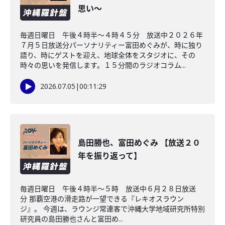
思い～
毎週日曜日 午後４時半～４時４５分 放送中２０２６年
７月５日放送分パーソナリティー富田めぐみが、時に独り
語り、時にゲストを迎え、地球全体をスタジオに、その
時々の思いを発信します。１５分間のラジオコラム...
2026.07.05
|
00:11:29
島田勝也、富田めぐみ 【放送２０
年を振り返って】
毎週日曜日 午後４時半～５時 放送中６月２８日放送
分 那覇空港の滑走路が一望できる『レキオスラウン
ジ』。 今週は、ラウンジ常連客で沖縄大学地域研究所特別
研究員の島田勝也さんと富田め...