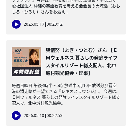
般社団法人 沖縄の英語教育を考える会会長の大城浩（おお
しろ・ひろし）さんをお迎え...
2026.05.17
|
00:23:12
與儀努（よぎ・つとむ）さん 【Ｅ
Ｍウェルネス 暮らしの発酵ライフ
スタイルリゾート総支配人、北中
城村観光協会・理事】
毎週日曜日 午後4時半～5時 放送中5月10日放送分那覇空
港の滑走路が一望できる『レキオスラウンジ』。 今週は、
ＥＭウェルネス 暮らしの発酵ライフスタイルリゾート総支
配人で、北中城村観光協会...
2026.05.10
|
00:22:53