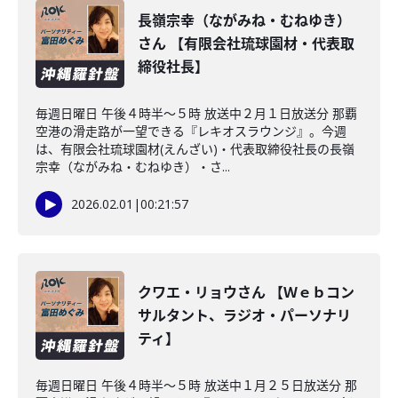
長嶺宗幸（ながみね・むねゆき）
さん 【有限会社琉球園材・代表取
締役社長】
毎週日曜日 午後４時半～５時 放送中２月１日放送分 那覇
空港の滑走路が一望できる『レキオスラウンジ』。今週
は、有限会社琉球園材(えんざい)・代表取締役社長の長嶺
宗幸（ながみね・むねゆき）・さ...
2026.02.01
|
00:21:57
クワエ・リョウさん 【Ｗｅｂコン
サルタント、ラジオ・パーソナリ
ティ】
毎週日曜日 午後４時半～５時 放送中１月２５日放送分 那