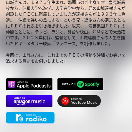
山城さんは、１９７１年生まれ、那覇市のご出身です。豊見城高
校から、沖縄大学へ進学。大学在学中から、兄の山城達樹さんが
創設したＦＥＣに所属していましたが達樹さんが１９９３年に急
逝。「沖縄を笑いの島にする」という兄・達樹さんの遺志ととも
にＦＥＣの代表を引き継ぎました。以来、「演芸集団ＦＥＣ」の
仲間とともに、テレビ、ラジオ、舞台や映画、ＣＭなどで大活躍
中です。２０２３年には、監督として、山城達樹さんの人生を描
いたドキュメタリー映画「ファニーズ」を制作しました。
今回は、山城さんに、これまでのＦＥＣの活動や沖縄でお笑いを
追求する想いをお伺いしました。