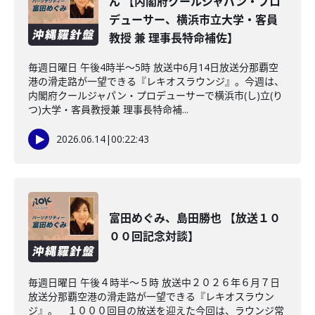
ん 【内閣府クールジャパン・プロ
デューサー、横浜市立大学・客員
教授 兼 理事長特命補佐】
毎週日曜日 午後4時半～5時 放送中6月14日放送分那覇空
港の滑走路が一望できる『レキオスラウンジ』。今週は、
内閣府クールジャパン・プロデューサーで横浜市(し)立(り
つ)大学・客員教授兼 理事長特命補...
2026.06.14
|
00:22:43
富田めぐみ、島田勝也 【放送１０
００回記念対談】
毎週日曜日 午後４時半～５時 放送中２０２６年６月７日
放送分那覇空港の滑走路が一望できる『レキオスラウン
ジ』。 １０００回目の放送を迎えた今回は、ラウンジ常