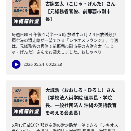
古謝玄太（こじゃ・げんた）さん
【元総務省官僚、前那覇市副市
長】
毎週日曜日 午後４時半～５時 放送中５月２４日放送分那
覇空港の滑走路が一望できる『レキオスラウンジ』。今週
は、元総務省の官僚で前那覇市副市長の古謝玄太（こじ
ゃ・げんた）さんをお迎えしました。おしゃべり...
2026.05.24
|
00:22:28
大城浩（おおしろ・ひろし）さん
【学校法人尚学院 理事長・学院
長、一般社団法人 沖縄の英語教育
を考える会会長】
5月17日放送分 那覇空港の滑走路が一望できる『レキオス
ラウンジ』。今週は、学校法人尚学院 理事長・学院長で一