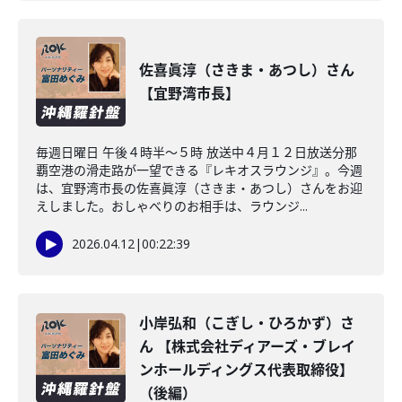
佐喜眞淳（さきま・あつし）さん
【宜野湾市長】
毎週日曜日 午後４時半～５時 放送中４月１２日放送分那
覇空港の滑走路が一望できる『レキオスラウンジ』。今週
は、宜野湾市長の佐喜眞淳（さきま・あつし）さんをお迎
えしました。おしゃべりのお相手は、ラウンジ...
2026.04.12
|
00:22:39
小岸弘和（こぎし・ひろかず）さ
ん 【株式会社ディアーズ・ブレイ
ンホールディングス代表取締役】
（後編）