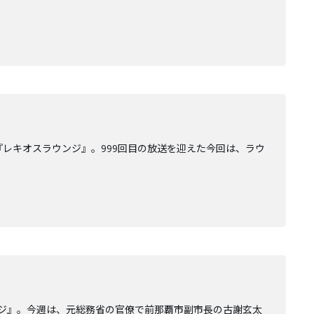
『レキオスラウンジ』。999回目の放送を迎えた今回は、ラウ
ンジ』。今週は、元総務省の官僚で前那覇市副市長の古謝玄太