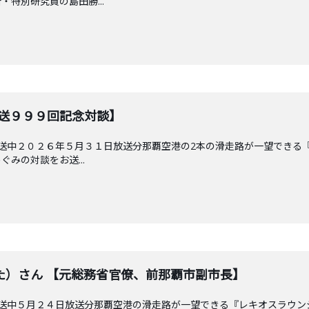
特別研究員の島田勝...
放送９９９回記念対談】
放送中２０２６年５月３１日放送分那覇空港の2本の滑走路が一望できる
みの対談をお送...
た）さん 【元総務省官僚、前那覇市副市長】
放送中５月２４日放送分那覇空港の滑走路が一望できる『レキオスラウ