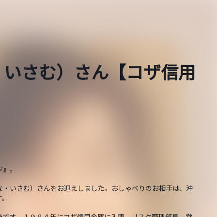
・いさむ）さん【コザ信用
ジ』。
な・いさむ）さんをお迎えしました。おしゃべりのお相手は、沖
す。
身です。１９８４年にコザ信用金庫に入庫。リスク管理部長、常