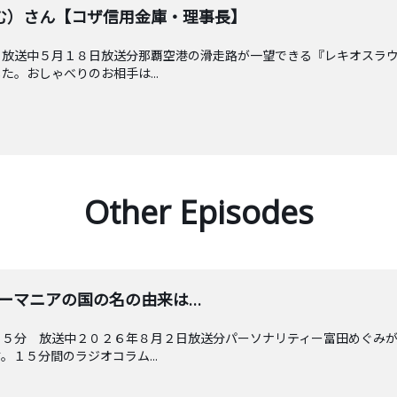
む）さん【コザ信用金庫・理事長】
 放送中５月１８日放送分那覇空港の滑走路が一望できる『レキオスラ
。おしゃべりのお相手は...
Other Episodes
 ルーマニアの国の名の由来は…
４５分 放送中２０２６年８月２日放送分パーソナリティー富田めぐみ
１５分間のラジオコラム...