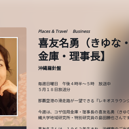
Places & Travel
Business
喜友名勇（きゆな
金庫・理事長】
沖縄羅針盤
毎週日曜日 午後４時半～５時 放送中
５月１８日放送分
那覇空港の滑走路が一望できる『レキオスラウン
今週は、コザ信用金庫・理事長の喜友名勇（きゆ
縄大学地域研究所・特別研究員の島田勝也さんで
喜友名さんは、１９６２年生まれ、沖縄市のご出