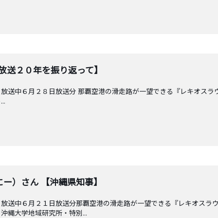
【放送２０年を振り返って】
放送中６月２８日放送分 那覇空港の滑走路が一望できる『レキオスラ
.
にー）さん 【沖縄県知事】
 放送中６月２１日放送分那覇空港の滑走路が一望できる『レキオスラ
縄大学地域研究所・特別...