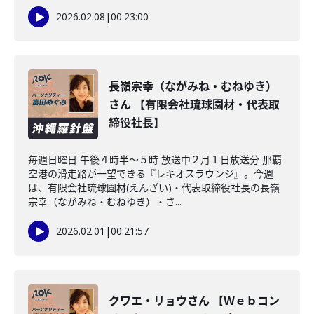
2026.02.08
|
00:23:00
長嶺宗幸（ながみね・むねゆき）
さん 【有限会社琉球園材・代表取
締役社長】
毎週日曜日 午後４時半～５時 放送中２月１日放送分 那覇
空港の滑走路が一望できる『レキオスラウンジ』。今週
は、有限会社琉球園材(えんざい)・代表取締役社長の長嶺
宗幸（ながみね・むねゆき）・さ...
2026.02.01
|
00:21:57
クワエ・リョウさん 【Ｗｅｂコン