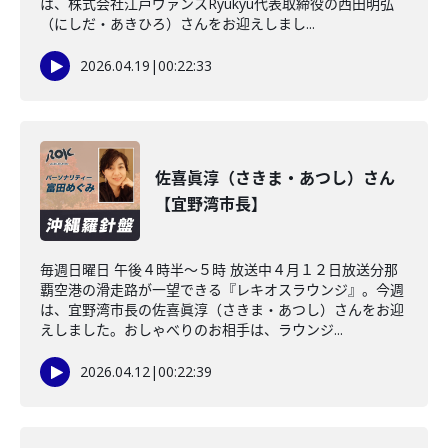
は、株式会社江戸ヴァンスRyukyu代表取締役の西田明弘
（にしだ・あきひろ）さんをお迎えしまし...
2026.04.19
|
00:22:33
佐喜眞淳（さきま・あつし）さん
【宜野湾市長】
毎週日曜日 午後４時半～５時 放送中４月１２日放送分那
覇空港の滑走路が一望できる『レキオスラウンジ』。今週
は、宜野湾市長の佐喜眞淳（さきま・あつし）さんをお迎
えしました。おしゃべりのお相手は、ラウンジ...
2026.04.12
|
00:22:39