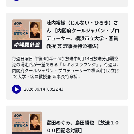
陳内裕樹（じんない・ひろき）さ
ん 【内閣府クールジャパン・プロ
デューサー、横浜市立大学・客員
教授 兼 理事長特命補佐】
毎週日曜日 午後4時半～5時 放送中6月14日放送分那覇空
港の滑走路が一望できる『レキオスラウンジ』。今週は、
内閣府クールジャパン・プロデューサーで横浜市(し)立(り
つ)大学・客員教授兼 理事長特命補...
2026.06.14
|
00:22:43
富田めぐみ、島田勝也 【放送１０
００回記念対談】