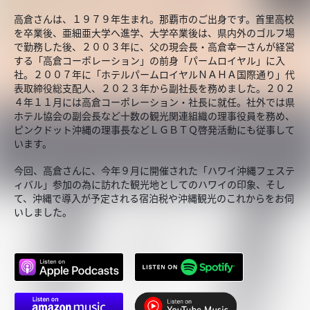
高倉さんは、１９７９年生まれ。那覇市のご出身です。首里高校
を卒業後、亜細亜大学へ進学、大学卒業後は、県内外のゴルフ場
で勤務した後、２００３年に、父の現会長・高倉幸一さんが経営
する「高倉コーポレーション」の前身「パームロイヤル」に入
社。２００７年に「ホテルパームロイヤルＮＡＨＡ国際通り」代
表取締役総支配人、２０２３年から副社長を務めました。２０２
４年１１月には高倉コーポレーション・社長に就任。社外では県
ホテル協会の副会長など十数の観光関連組織の理事役員を務め、
ピンクドット沖縄の理事長などＬＧＢＴＱ啓発活動にも従事して
います。
今回、高倉さんに、今年９月に開催された「ハワイ沖縄フェステ
ィバル」参加の為に訪れた観光地としてのハワイの印象、そし
て、沖縄で導入が予定される宿泊税や沖縄観光のこれからをお伺
いしました。