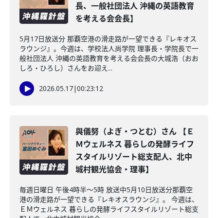
長、一般社団法人 沖縄の英語教育
を考える会会長】
5月17日放送分 那覇空港の滑走路が一望できる『レキオス
ラウンジ』。今週は、学校法人尚学院 理事長・学院長で一
般社団法人 沖縄の英語教育を考える会会長の大城浩（おお
しろ・ひろし）さんをお迎え...
2026.05.17
|
00:23:12
與儀努（よぎ・つとむ）さん 【Ｅ
Ｍウェルネス 暮らしの発酵ライフ
スタイルリゾート総支配人、北中
城村観光協会・理事】
毎週日曜日 午後4時半～5時 放送中5月10日放送分那覇空
港の滑走路が一望できる『レキオスラウンジ』。 今週は、
ＥＭウェルネス 暮らしの発酵ライフスタイルリゾート総支