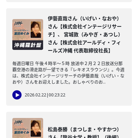
伊藝直哉さん（いげい・なおや）
さん【株式会社インテージリサー
チ】、 宮城敦（みやぎ・あつし）
さん【株式会社アールディ・フィ
ールズ沖縄 代表取締役社長】
毎週日曜日 午後４時半～５時 放送中２月２２日放送分那
覇空港の滑走路が一望できる『レキオスラウンジ』。今週
は、株式会社インテージリサーチの伊藝直哉（いげい・な
おや）さんをお迎えしました。おしゃべりのお...
2026.02.22
|
00:23:22
松島泰勝（まつしま・やすかつ）
さん【龍谷大学・教授】（後編）