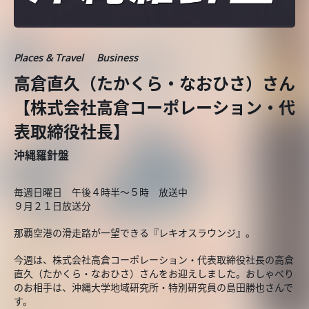
Places & Travel
Business
高倉直久（たかくら・なおひさ）さん
【株式会社高倉コーポレーション・代
表取締役社長】
沖縄羅針盤
毎週日曜日 午後４時半～５時 放送中
９月２１日放送分
那覇空港の滑走路が一望できる『レキオスラウンジ』。
今週は、株式会社高倉コーポレーション・代表取締役社長の高倉
直久（たかくら・なおひさ）さんをお迎えしました。おしゃべり
のお相手は、沖縄大学地域研究所・特別研究員の島田勝也さんで
す。