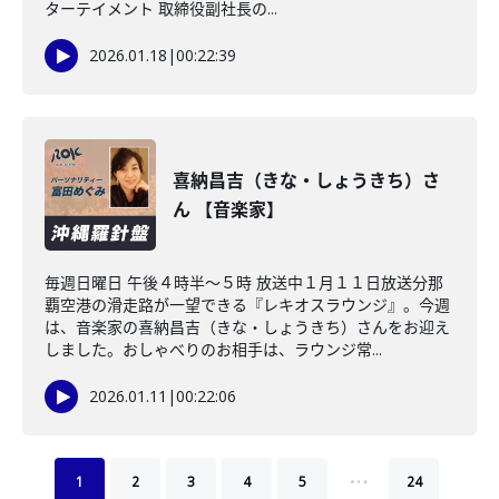
ターテイメント 取締役副社長の...
2026.01.18
|
00:22:39
喜納昌吉（きな・しょうきち）さ
ん 【音楽家】
毎週日曜日 午後４時半～５時 放送中１月１１日放送分那
覇空港の滑走路が一望できる『レキオスラウンジ』。今週
は、音楽家の喜納昌吉（きな・しょうきち）さんをお迎え
しました。おしゃべりのお相手は、ラウンジ常...
2026.01.11
|
00:22:06
…
1
2
3
4
5
24