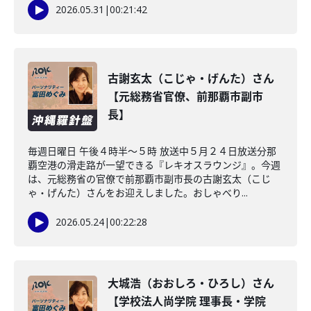
2026.05.31
|
00:21:42
古謝玄太（こじゃ・げんた）さん
【元総務省官僚、前那覇市副市
長】
毎週日曜日 午後４時半～５時 放送中５月２４日放送分那
覇空港の滑走路が一望できる『レキオスラウンジ』。今週
は、元総務省の官僚で前那覇市副市長の古謝玄太（こじ
ゃ・げんた）さんをお迎えしました。おしゃべり...
2026.05.24
|
00:22:28
大城浩（おおしろ・ひろし）さん
【学校法人尚学院 理事長・学院