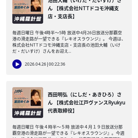
池田大輔（いけだ・だいすけ）さ
ん 【株式会社NTTドコモ沖縄支
店・支店長】
毎週日曜日 午後4時半～5時 放送中4月26日放送分那覇空
港の滑走路が一望できる『レキオスラウンジ』。 今週は、
株式会社NTTドコモ沖縄支店・支店長の池田大輔（いけ
だ・だいすけ）さんをお迎え...
2026.04.26
|
00:22:36
西田明弘（にしだ・あきひろ）さ
ん 【株式会社江戸ヴァンスRyukyu
代表取締役】
毎週日曜日 午後４時半～５時 放送中４月１９日放送分那
覇空港の滑走路が一望できる『レキオスラウンジ』。今週