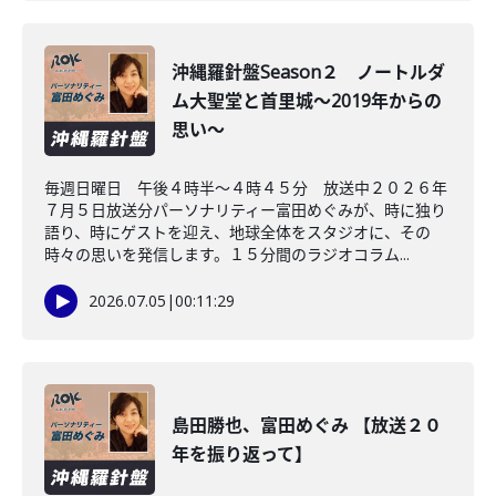
沖縄羅針盤Season２ ノートルダ
ム大聖堂と首里城～2019年からの
思い～
毎週日曜日 午後４時半～４時４５分 放送中２０２６年
７月５日放送分パーソナリティー富田めぐみが、時に独り
語り、時にゲストを迎え、地球全体をスタジオに、その
時々の思いを発信します。１５分間のラジオコラム...
2026.07.05
|
00:11:29
島田勝也、富田めぐみ 【放送２０
年を振り返って】