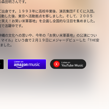
の森田明さんです。
ご出身です。１９９３年に高校卒業後、演芸集団ＦＥＣに入団。
活動した後、東京へ活動拠点を移しました。そして、２００５
を笑え！お笑い米軍基地」を企画し全国的な注目を集めました。
面で活躍中です。
沖縄の文化への思いや、今年の「お笑い米軍基地」の公演につい
マイル」という曲で２月１９日にメジャーデビューした「THE安
しました。