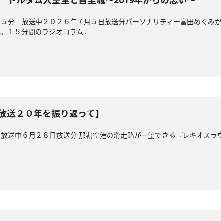
ノートルダム大聖堂と首里城～2019年からの思い～
４５分 放送中２０２６年７月５日放送分パーソナリティー富田めぐみ
１５分間のラジオコラム...
【放送２０年を振り返って】
放送中６月２８日放送分 那覇空港の滑走路が一望できる『レキオスラ
.