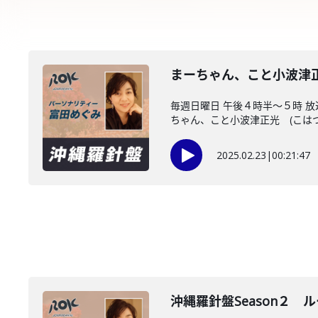
まーちゃん、こと小波津正
毎週日曜日 午後４時半～５時 
ちゃん、こと小波津正光 (こはつ・
2025.02.23
|
00:21:47
沖縄羅針盤Season２