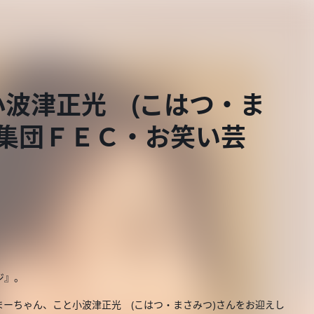
波津正光 (こはつ・ま
芸集団ＦＥＣ・お笑い芸
ジ』。
ーちゃん、こと小波津正光 (こはつ・まさみつ)さんをお迎えし