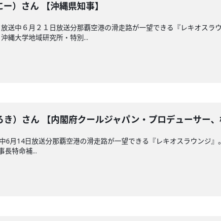
にー）さん 【沖縄県知事】
 放送中６月２１日放送分那覇空港の滑走路が一望できる『レキオスラ
縄大学地域研究所・特別...
ろき）さん 【内閣府クールジャパン・プロデューサー、
放送中6月14日放送分那覇空港の滑走路が一望できる『レキオスラウンジ
長特命補...