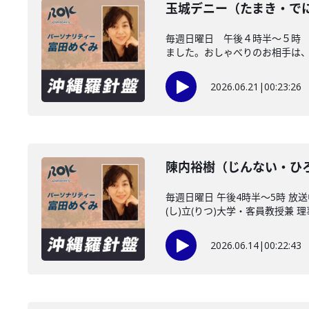
玉城デニー（たまき・で
毎週日曜日 午後４時半～５時
ました。おしゃべりのお相手は、沖
2026.06.21
|
00:23:26
陳内裕樹（じんない・ひ
毎週日曜日 午後4時半～5時 
(し)立(りつ)大学・客員教授兼 理事
2026.06.14
|
00:22:43