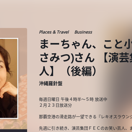
Places & Travel
Business
まーちゃん、こと小
さみつ)さん 【演
人】（後編）
沖縄羅針盤
毎週日曜日 午後４時半～５時 放送中
２月２３日放送分
那覇空港の滑走路が一望できる『レキオスラウン
先週に引き続き、演芸集団ＦＥＣのお笑い芸人、ま