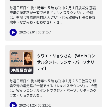
毎週日曜日 午後４時半～５時 放送中２月１日放送分 那覇
空港の滑走路が一望できる『レキオスラウンジ』。今週
は、有限会社琉球園材(えんざい)・代表取締役社長の長嶺
宗幸（ながみね・むねゆき）・さ...
2026.02.01
|
00:21:57
クワエ・リョウさん 【Ｗｅｂコン
サルタント、ラジオ・パーソナリ
ティ】
毎週日曜日 午後４時半～５時 放送中１月２５日放送分 那
覇空港の滑走路が一望できる『レキオスラウンジ』。 今週
は、Ｗｅｂコンサルタントでラジオ・パーソナリティのク
ワエ・リョウさんを...
2026.01.25
|
00:22:52