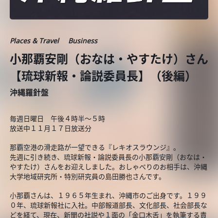
Places & Travel
Business
小那覇安剛（おなは・やすたけ）さん
【琉球新報・論説委員長】（後編）
沖縄羅針盤
毎週日曜日 午後４時半～５時
放送中１１月１７日放送分
那覇空港の滑走路が一望できる『レキオスラウンジ』。
先週に引き続き、琉球新報・論説委員長の小那覇安剛（おなは・
やすたけ）さんをお迎えしました。おしゃべりのお相手は、沖縄
大学地域研究所・特別研究員の島田勝也さんです。
小那覇さんは、１９６５年生まれ、沖縄市のご出身です。１９９
０年、琉球新報社に入社。中部報道部長、文化部長、社会部長な
どを経て、現在、新聞の社説や１面の「金口木舌」を執筆する責