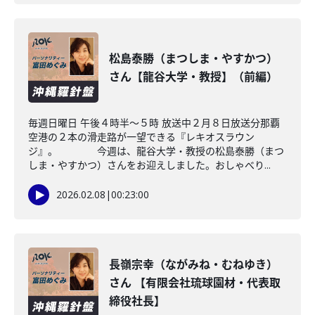
松島泰勝（まつしま・やすかつ）
さん【龍谷大学・教授】（前編）
毎週日曜日 午後４時半～５時 放送中２月８日放送分那覇
空港の２本の滑走路が一望できる『レキオスラウン
ジ』。 今週は、龍谷大学・教授の松島泰勝（まつ
しま・やすかつ）さんをお迎えしました。おしゃべり...
2026.02.08
|
00:23:00
長嶺宗幸（ながみね・むねゆき）
さん 【有限会社琉球園材・代表取
締役社長】