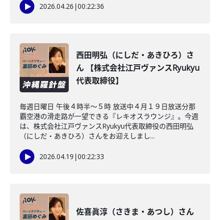
2026.04.26
|
00:22:36
西田明弘（にしだ・あきひろ）さ
ん 【株式会社江戸ヴァンスRyukyu
代表取締役】
毎週日曜日 午後４時半～５時 放送中４月１９日放送分那
覇空港の滑走路が一望できる『レキオスラウンジ』。今週
は、株式会社江戸ヴァンスRyukyu代表取締役の西田明弘
（にしだ・あきひろ）さんをお迎えしまし...
2026.04.19
|
00:22:33
佐喜眞淳（さきま・あつし）さん