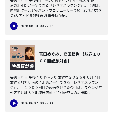
毎週日曜日 午後4時半～5時 放送中6月14日放送分那覇空
港の滑走路が一望できる『レキオスラウンジ』。今週は、
内閣府クールジャパン・プロデューサーで横浜市(し)立(り
つ)大学・客員教授兼 理事長特命補...
2026.06.14
|
00:22:43
富田めぐみ、島田勝也 【放送１０
００回記念対談】
毎週日曜日 午後４時半～５時 放送中２０２６年６月７日
放送分那覇空港の滑走路が一望できる『レキオスラウン
ジ』。 １０００回目の放送を迎えた今回は、ラウンジ常
連客で沖縄大学地域研究所・特別研究員の島田勝...
2026.06.07
|
00:22:44