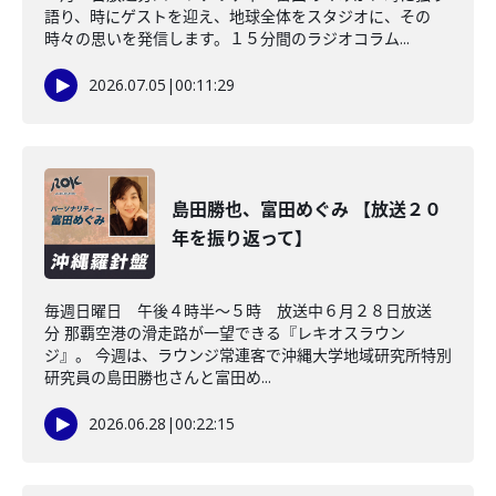
語り、時にゲストを迎え、地球全体をスタジオに、その
時々の思いを発信します。１５分間のラジオコラム...
2026.07.05
|
00:11:29
島田勝也、富田めぐみ 【放送２０
年を振り返って】
毎週日曜日 午後４時半～５時 放送中６月２８日放送
分 那覇空港の滑走路が一望できる『レキオスラウン
ジ』。 今週は、ラウンジ常連客で沖縄大学地域研究所特別
研究員の島田勝也さんと富田め...
2026.06.28
|
00:22:15