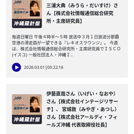
三浦大典（みうら・だいすけ）さ
ん【株式会社情報通信総合研究
所・主席研究員】
毎週日曜日 午後４時半～５時 放送中３月１日放送分那覇
空港の滑走路が一望できる『レキオスラウンジ』。 今週
は、株式会社情報通信総合研究所・主席研究員でＩＳＣＯ
(イスコ) 一般社団法人・沖縄Ｉ...
2026.03.01
|
00:22:16
伊藝直哉さん（いげい・なおや）
さん【株式会社インテージリサー
チ】、 宮城敦（みやぎ・あつし）
さん【株式会社アールディ・フィ
ールズ沖縄 代表取締役社長】