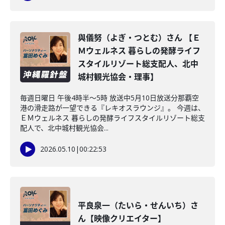
與儀努（よぎ・つとむ）さん 【Ｅ
Ｍウェルネス 暮らしの発酵ライフ
スタイルリゾート総支配人、北中
城村観光協会・理事】
毎週日曜日 午後4時半～5時 放送中5月10日放送分那覇空
港の滑走路が一望できる『レキオスラウンジ』。 今週は、
ＥＭウェルネス 暮らしの発酵ライフスタイルリゾート総支
配人で、北中城村観光協会...
2026.05.10
|
00:22:53
平良泉一（たいら・せんいち）さ
ん【映像クリエイター】