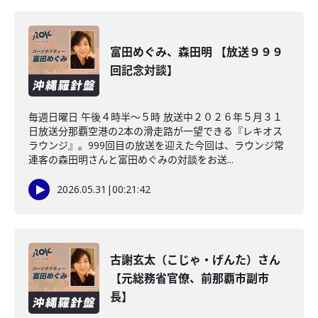
富田めぐみ、森田明 【放送９９９
回記念対談】
毎週日曜日 午後４時半～５時 放送中２０２６年５月３１
日放送分那覇空港の2本の滑走路が一望できる『レキオス
ラウンジ』。999回目の放送を迎えた今回は、ラウンジ常
連客の森田明さんと富田めぐみの対談をお送...
2026.05.31
|
00:21:42
古謝玄太（こじゃ・げんた）さん
【元総務省官僚、前那覇市副市
長】