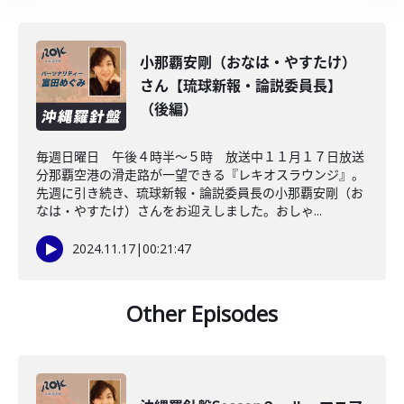
小那覇安剛（おなは・やすたけ）
さん【琉球新報・論説委員長】
（後編）
毎週日曜日 午後４時半～５時 放送中１１月１７日放送
分那覇空港の滑走路が一望できる『レキオスラウンジ』。
先週に引き続き、琉球新報・論説委員長の小那覇安剛（お
なは・やすたけ）さんをお迎えしました。おしゃ...
2024.11.17
|
00:21:47
Other Episodes