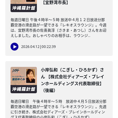
【宜野湾市長】
毎週日曜日 午後４時半～５時 放送中４月１２日放送分那
覇空港の滑走路が一望できる『レキオスラウンジ』。今週
は、宜野湾市長の佐喜眞淳（さきま・あつし）さんをお迎
えしました。おしゃべりのお相手は、ラウンジ...
2026.04.12
|
00:22:39
小岸弘和（こぎし・ひろかず）さ
ん 【株式会社ディアーズ・ブレイ
ンホールディングス代表取締役】
（後編）
毎週日曜日 午後４時半～５時 放送中４月５日放送分那
覇空港の滑走路が一望できる『レキオスラウンジ』。先週
に引き続き、株式会社ディアーズ・ブレインホールディン
グス代表取締役の小岸弘和（こぎし・ひろかず）...