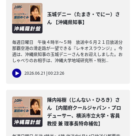
玉城デニー（たまき・でにー）さ
ん 【沖縄県知事】
毎週日曜日 午後４時半～５時 放送中６月２１日放送分
那覇空港の滑走路が一望できる『レキオスラウンジ』。今
週は、沖縄県知事の玉城デニーさんをお迎えしました。お
しゃべりのお相手は、沖縄大学地域研究所・特別...
2026.06.21
|
00:23:26
陳内裕樹（じんない・ひろき）さ
ん 【内閣府クールジャパン・プロ
デューサー、横浜市立大学・客員
教授 兼 理事長特命補佐】