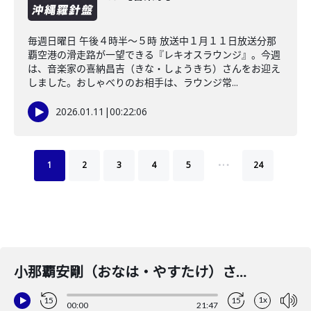
毎週日曜日 午後４時半～５時 放送中１月１１日放送分那
覇空港の滑走路が一望できる『レキオスラウンジ』。今週
は、音楽家の喜納昌吉（きな・しょうきち）さんをお迎え
しました。おしゃべりのお相手は、ラウンジ常...
2026.01.11
|
00:22:06
…
1
2
3
4
5
24
小那覇安剛（おなは・やすたけ）さん【琉球新報・論説委員長】（後編）
1x
15
15
00:00
21:47