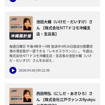
池田大輔（いけだ・だいすけ）さ
ん 【株式会社NTTドコモ沖縄支
店・支店長】
毎週日曜日 午後4時半～5時 放送中4月26日放送分那覇空
港の滑走路が一望できる『レキオスラウンジ』。 今週は、
株式会社NTTドコモ沖縄支店・支店長の池田大輔（いけ
だ・だいすけ）さんをお迎え...
2026.04.26
|
00:22:36
西田明弘（にしだ・あきひろ）さ
ん 【株式会社江戸ヴァンスRyukyu