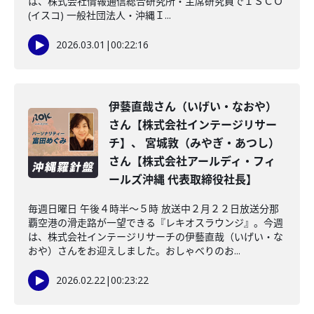
は、株式会社情報通信総合研究所・主席研究員でＩＳＣＯ
(イスコ) 一般社団法人・沖縄Ｉ...
2026.03.01
|
00:22:16
伊藝直哉さん（いげい・なおや）
さん【株式会社インテージリサー
チ】、 宮城敦（みやぎ・あつし）
さん【株式会社アールディ・フィ
ールズ沖縄 代表取締役社長】
毎週日曜日 午後４時半～５時 放送中２月２２日放送分那
覇空港の滑走路が一望できる『レキオスラウンジ』。今週
は、株式会社インテージリサーチの伊藝直哉（いげい・な
おや）さんをお迎えしました。おしゃべりのお...
2026.02.22
|
00:23:22