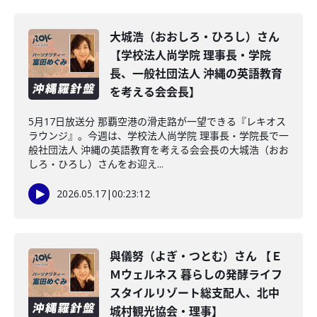
大城浩（おおしろ・ひろし）さん
【学校法人尚学院 理事長・学院
長、一般社団法人 沖縄の英語教育
を考える会会長】
5月17日放送分 那覇空港の滑走路が一望できる『レキオス
ラウンジ』。今週は、学校法人尚学院 理事長・学院長で一
般社団法人 沖縄の英語教育を考える会会長の大城浩（おお
しろ・ひろし）さんをお迎え...
2026.05.17
|
00:23:12
與儀努（よぎ・つとむ）さん 【Ｅ
Ｍウェルネス 暮らしの発酵ライフ
スタイルリゾート総支配人、北中
城村観光協会・理事】