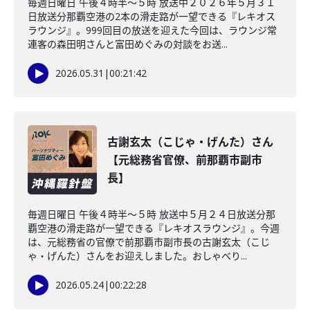
毎週日曜日 午後４時半～５時 放送中２０２６年５月３１
日放送分那覇空港の2本の滑走路が一望できる『レキオス
ラウンジ』。999回目の放送を迎えた今回は、ラウンジ常
連客の森田明さんと富田めぐみの対談をお送...
2026.05.31
|
00:21:42
古謝玄太（こじゃ・げんた）さん
【元総務省官僚、前那覇市副市
長】
毎週日曜日 午後４時半～５時 放送中５月２４日放送分那
覇空港の滑走路が一望できる『レキオスラウンジ』。今週
は、元総務省の官僚で前那覇市副市長の古謝玄太（こじ
ゃ・げんた）さんをお迎えしました。おしゃべり...
2026.05.24
|
00:22:28