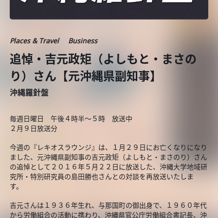
Places & Travel
Business
追悼・吉元政矩（よしもと・まさの
り）さん【元沖縄県副知事】
沖縄羅針盤
毎週日曜日 午後４時半～５時 放送中
２月９日放送分
今週の『レキオスラウンジ』は、１月２９日にお亡くなりになり
ました、元沖縄県副知事の吉元政矩（よしもと・まさのり）さん
の追悼として２０１６年５月２２日に放送した、沖縄大学地域研
究所・特別研究員の島田勝也さんとの対談を再放送いたしま
す。
吉元さんは１９３６年生れ、与那国町の御出身で、１９６０年代
から労働組合の活動に携わり、沖縄県官公庁労働組合書記長、沖