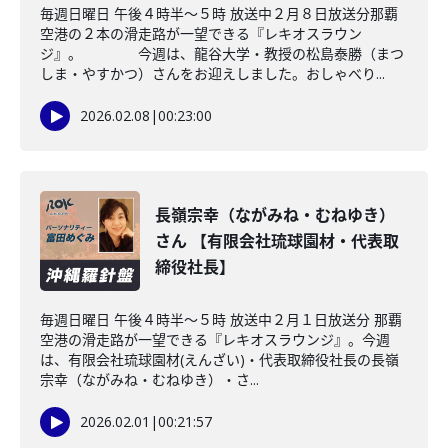
毎週日曜日 午後４時半～５時 放送中２月８日放送分那覇
空港の２本の滑走路が一望できる『レキオスラウン
ジ』。 今週は、龍谷大学・教授の松島泰勝（まつ
しま・やすかつ）さんをお迎えしました。おしゃべり...
2026.02.08
|
00:23:00
長嶺宗幸（ながみね・むねゆき）
さん 【有限会社琉球園材・代表取
締役社長】
毎週日曜日 午後４時半～５時 放送中２月１日放送分 那覇
空港の滑走路が一望できる『レキオスラウンジ』。今週
は、有限会社琉球園材(えんざい)・代表取締役社長の長嶺
宗幸（ながみね・むねゆき）・さ...
2026.02.01
|
00:21:57