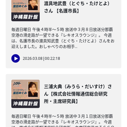
渡具地武豊（とぐち・たけとよ）
さん 【名護市長】
毎週日曜日 午後４時半～５時 放送中３月８日放送分那覇
空港の滑走路が一望できる『レキオスラウンジ』。 今週
は、名護市長の渡具知武豊（とぐち・たけとよ）さんをお
迎えしました。おしゃべりのお相手...
2026.03.08
|
00:22:18
三浦大典（みうら・だいすけ）さ
ん【株式会社情報通信総合研究
所・主席研究員】
毎週日曜日 午後４時半～５時 放送中３月１日放送分那覇
空港の滑走路が一望できる『レキオスラウンジ』。 今週