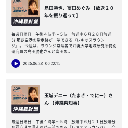
島田勝也、富田めぐみ 【放送２０
年を振り返って】
毎週日曜日 午後４時半～５時 放送中６月２８日放送
分 那覇空港の滑走路が一望できる『レキオスラウン
ジ』。 今週は、ラウンジ常連客で沖縄大学地域研究所特別
研究員の島田勝也さんと富田め...
2026.06.28
|
00:22:15
玉城デニー（たまき・でにー）さ
ん 【沖縄県知事】
毎週日曜日 午後４時半～５時 放送中６月２１日放送分
那覇空港の滑走路が一望できる『レキオスラウンジ』。今