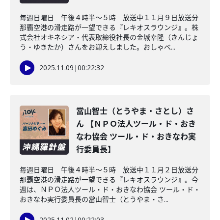
毎週日曜日 午後４時半～５時 放送中１１月９日放送分
那覇空港の滑走路が一望できる『レキオスラウンジ』。株
式会社オキネシア・代表取締役社長の金城幸隆（きんじょ
う・ゆきたか）さんをお迎えしました。おしゃべ...
2025.11.09
|
00:22:32
當山智士（とうやま・さとし）さ
ん 【ＮＰＯ法人ツール・ド・おき
なわ協会 ツール・ド・おきなわ実
行委員長】
毎週日曜日 午後４時半～５時 放送中１１月２日放送分
那覇空港の滑走路が一望できる『レキオスラウンジ』。今
週は、ＮＰＯ法人ツール・ド・おきなわ協会 ツール・ド・
おきなわ実行委員長の當山智士（とうやま・さ...
2025.11.02
|
00:22:03