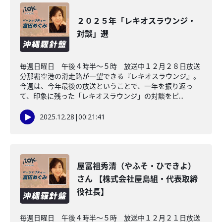
２０２５年「レキオスラウンジ・
対談」選
毎週日曜日 午後４時半～５時 放送中１２月２８日放送
分那覇空港の滑走路が一望できる『レキオスラウンジ』。
今週は、今年最後の放送ということで、一年を振り返っ
て、印象に残った「レキオスラウンジ」の対談をピ...
2025.12.28
|
00:21:41
屋冨祖秀清（やふそ・ひできよ）
さん 【株式会社屋島組・代表取締
役社長】
毎週日曜日 午後４時半～５時 放送中１２月２１日放送