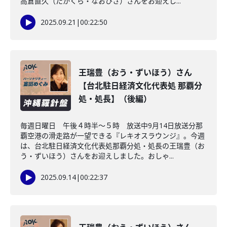
高倉直久（たかくら・なおひさ）さんをお迎えし...
2025.09.21
|
00:22:50
王瑞豊（おう・ずいほう）さん
【台北駐日経済文化代表処 那覇分
処・処長】（後編）
毎週日曜日 午後４時半～５時 放送中9月14日放送分那
覇空港の滑走路が一望できる『レキオスラウンジ』。今週
は、台北駐日経済文化代表処那覇分処・処長の王瑞豊（お
う・ずいほう）さんをお迎えしました。おしゃ...
2025.09.14
|
00:22:37