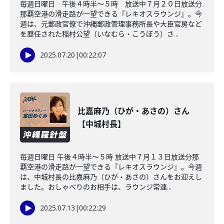
毎週日曜日 午後４時半～５時 放送中７月２０日放送分
那覇空港の滑走路が一望できる『レキオスラウンジ』。今
週は、元郵政官僚で沖縄郵政管理事務所長や大臣官房など
を歴任された稲村公望（いなむら・こうぼう）さ...
2025.07.20
|
00:22:07
比嘉麻乃（ひが・あさの）さん
【中城村長】
毎週日曜日 午後４時半～５時 放送中７月１３日放送分那
覇空港の滑走路が一望できる『レキオスラウンジ』。今週
は、中城村長の比嘉麻乃（ひが・あさの）さんをお迎えし
ました。おしゃべりのお相手は、ラウンジ常連...
2025.07.13
|
00:22:29