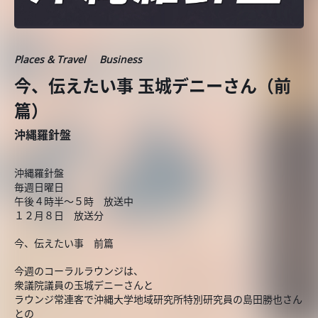
Places & Travel
Business
今、伝えたい事 玉城デニーさん（前
篇）
沖縄羅針盤
沖縄羅針盤
毎週日曜日
午後４時半～５時 放送中
１２月８日 放送分
今、伝えたい事 前篇
今週のコーラルラウンジは、
衆議院議員の玉城デニーさんと
ラウンジ常連客で沖縄大学地域研究所特別研究員の島田勝也さん
との