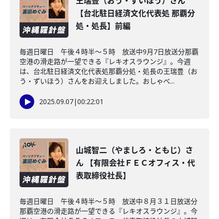
王瑞豊（おう・ずいほう）さん
【台北駐日経済文化代表処 那覇分
処・処長】前編
毎週日曜日 午後４時半～５時 放送中9月7日放送分那覇
空港の滑走路が一望できる『レキオスラウンジ』。今週
は、台北駐日経済文化代表処那覇分処・処長の王瑞豊（お
う・ずいほう）さんをお迎えしました。おしゃべ...
2025.09.07
|
00:22:01
山城智二（やましろ・ともじ）さ
ん 【有限会社ＦＥＣオフィス・代
表取締役社長】
毎週日曜日 午後４時半～５時 放送中８月３１日放送分
那覇空港の滑走路が一望できる『レキオスラウンジ』。今