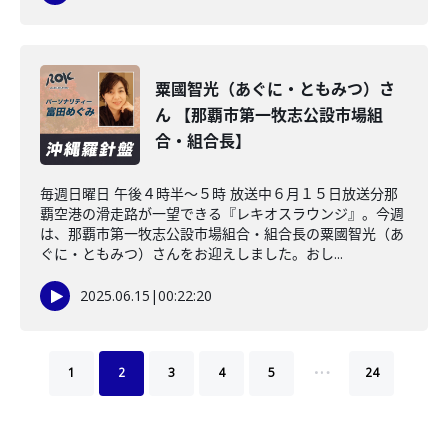
粟國智光（あぐに・ともみつ）さ
ん 【那覇市第一牧志公設市場組
合・組合長】
毎週日曜日 午後４時半～５時 放送中６月１５日放送分那
覇空港の滑走路が一望できる『レキオスラウンジ』。今週
は、那覇市第一牧志公設市場組合・組合長の粟國智光（あ
ぐに・ともみつ）さんをお迎えしました。おし...
2025.06.15
|
00:22:20
…
1
2
3
4
5
24