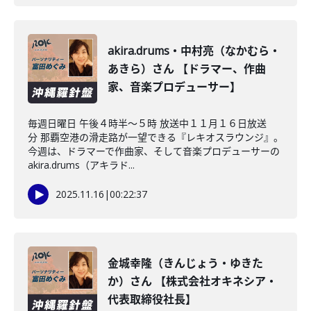
akira.drums・中村亮（なかむら・
あきら）さん 【ドラマー、作曲
家、音楽プロデューサー】
毎週日曜日 午後４時半～５時 放送中１１月１６日放送
分 那覇空港の滑走路が一望できる『レキオスラウンジ』。
今週は、ドラマーで作曲家、そして音楽プロデューサーの
akira.drums（アキラド...
2025.11.16
|
00:22:37
金城幸隆（きんじょう・ゆきた
か）さん 【株式会社オキネシア・
代表取締役社長】