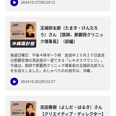
2024.10.27
|
00:23:12
玉城研太郎（たまき・けんたろ
う）さん 【医師、那覇西クリニッ
ク理事長】（前編）
毎週日曜日 午後４時半～５時 放送中１０月２０日放送
分那覇空港の滑走路が一望できる『レキオスラウンジ』。
今週は、医師で那覇西クリニック理事長の玉城研太郎さん
をお迎えしました。おしゃべりのお相手は、沖縄...
2024.10.20
|
00:22:37
吉田春樹（よしだ・はるき）さん
【クリエイティブ・ディレクター】