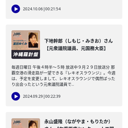
2024.10.06
|
00:21:54
下地幹郎（しもじ・みきお）さん
【元衆議院議員、元国務大臣】
毎週日曜日 午後４時半～５時 放送中９月２９日放送分 那
覇空港の滑走路が一望できる『レキオスラウンジ』。今週
は、予定を変更しまして、レキオスラウンジで偶然ばった
り出会ったという元衆議院議員で...
2024.09.29
|
00:22:39
永山盛隆（ながやま・もりたか）