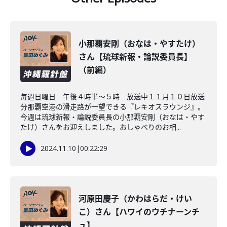
小那覇安剛（おなは・やすたけ）
さん【琉球新報・論説委員長】
（前編）
毎週日曜日 午後４時半～５時 放送中１１月１０日放送
分那覇空港の滑走路が一望できる『レキオスラウンジ』。
今週は琉球新報・論説委員長の小那覇安剛（おなは・やす
たけ）さんをお迎えしました。おしゃべりのお相...
2024.11.10
|
00:22:29
河原田慶子（かわはらだ・けい
こ）さん【ハワイのウチナーンチ
ュ】