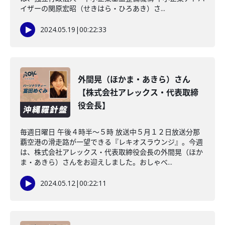
イザーの関原宏昭（せきはら・ひろあき）さ...
2024.05.19
|
00:22:33
外間晃（ほかま・あきら）さん
【株式会社アレックス・代表取締
役会長】
毎週日曜日 午後４時半～５時 放送中５月１２日放送分那
覇空港の滑走路が一望できる『レキオスラウンジ』。今週
は、株式会社アレックス・代表取締役会長の外間晃（ほか
ま・あきら）さんをお迎えしました。おしゃべ...
2024.05.12
|
00:22:11