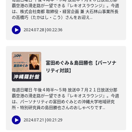
覇空港の滑走路が一望できる『レキオスラウンジ』。今週
は、株式会社南都 取締役・経営企画 兼 大石林山事業所長
の高橋巧（たかはし・こう）さんをお迎え...
2024.07.28
|
00:22:36
富田めぐみ＆島田勝也【パーソナ
リティ対談】
毎週日曜日 午後４時半～５時 放送中７月２１日放送分那
覇空港の滑走路が一望できる『レキオスラウンジ』。今週
は、パーソナリティの富田めぐみとの沖縄大学地域研究
所・特別研究員の島田勝也さんのおしゃべりです...
2024.07.21
|
00:21:29