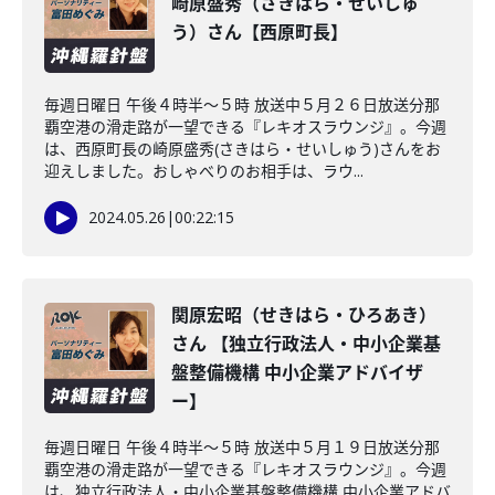
崎原盛秀（さきはら・せいしゅ
う）さん【西原町長】
毎週日曜日 午後４時半～５時 放送中５月２６日放送分那
覇空港の滑走路が一望できる『レキオスラウンジ』。今週
は、西原町長の崎原盛秀(さきはら・せいしゅう)さんをお
迎えしました。おしゃべりのお相手は、ラウ...
2024.05.26
|
00:22:15
関原宏昭（せきはら・ひろあき）
さん 【独立行政法人・中小企業基
盤整備機構 中小企業アドバイザ
ー】
毎週日曜日 午後４時半～５時 放送中５月１９日放送分那
覇空港の滑走路が一望できる『レキオスラウンジ』。今週
は、独立行政法人・中小企業基盤整備機構 中小企業アドバ