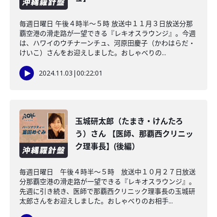
毎週日曜日 午後４時半～５時 放送中１１月３日放送分那
覇空港の滑走路が一望できる『レキオスラウンジ』。今週
は、ハワイのウチナーンチュ、河原田慶子（かわはらだ・
けいこ）さんをお迎えしました。おしゃべりの...
2024.11.03
|
00:22:01
玉城研太郎（たまき・けんたろ
う）さん 【医師、那覇西クリニッ
ク理事長】(後編）
毎週日曜日 午後４時半～５時 放送中１０月２７日放送
分那覇空港の滑走路が一望できる『レキオスラウンジ』。
先週に引き続き、医師で那覇西クリニック理事長の玉城研
太郎さんをお迎えしました。おしゃべりのお相手...