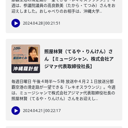
週は、参議院議員の高良鉄美（たから・てつみ）さんをお
迎えしました。おしゃべりのお相手は、沖縄大学...
2024.04.28
|
00:21:51
照屋林賢（てるや・りんけん）さ
ん 【ミュージシャン、株式会社ア
ジマァ代表取締役社長】
毎週日曜日 午後４時半～５時 放送中４月２１日放送分那
覇空港の滑走路が一望できる『レキオスラウンジ』。今週
は、ミュージシャンで株式会社アジマァ代表取締役社長の
照屋林賢（てるや・りんけん）さんをお迎えし...
2024.04.21
|
00:22:17