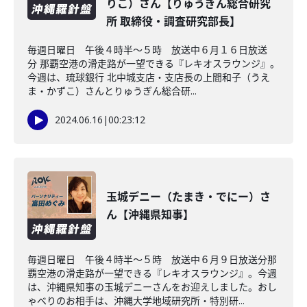
りこ）さん【りゅうぎん総合研究
所 取締役・調査研究部長】
毎週日曜日 午後４時半～５時 放送中６月１６日放送
分 那覇空港の滑走路が一望できる『レキオスラウンジ』。
今週は、琉球銀行 北中城支店・支店長の上間和子（うえ
ま・かずこ）さんとりゅうぎん総合研...
2024.06.16
|
00:23:12
玉城デニー（たまき・でにー）さ
ん【沖縄県知事】
毎週日曜日 午後４時半～５時 放送中６月９日放送分那
覇空港の滑走路が一望できる『レキオスラウンジ』。今週
は、沖縄県知事の玉城デニーさんをお迎えしました。おし
ゃべりのお相手は、沖縄大学地域研究所・特別研...