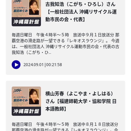
古我知浩（こがち・ひろし）さん
【一般社団法人 沖縄リサイクル運
動市民の会・代表】
毎週日曜日 午後４時半～５時 放送中９月１日放送分 那
覇空港の滑走路が一望できる『レキオスラウンジ』。 今週
は、一般社団法人 沖縄リサイクル運動市民の会・代表の古
我知浩（こがち・ひ...
2024.09.01
|
00:21:58
横山芳春（よこやま・よしはる）
さん【福建師範大学・協和学院 日
本語教師】
毎週日曜日 午後４時半～５時 放送中８月１８日放送分
那覇空港の滑走路が一望できる『レキオスラウンジ』。今