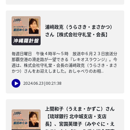
浦﨑政克（うらさき・まさかつ）
さん【株式会社守礼堂・会長】
毎週日曜日 午後４時半～５時 放送中６月２３日放送分
那覇空港の滑走路が一望できる『レキオスラウンジ』。今
週は、株式会社守礼堂・会長の浦﨑政克（うらさき・まさ
かつ）さんをお迎えしました。おしゃべりのお相...
2024.06.23
|
00:21:38
上間和子（うえま・かずこ）さん
【琉球銀行 北中城支店・支店
長】、宮国英理子（みやぐに・え