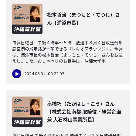
松本哲治（まつもと・てつじ）さ
ん【浦添市長】
毎週日曜日 午後４時半～５時 放送中８月４日放送分那
覇空港の滑走路が一望できる『レキオスラウンジ』。今週
は、浦添市長の松本哲治（まつもと・てつじ）さんをお迎
えしました。おしゃべりのお相手は、沖縄大学地...
2024.08.04
|
00:22:03
高橋巧（たかはし・こう）さん
【株式会社南都 取締役・経営企画
兼 大石林山事業所長】
毎週日曜日 午後４時半～５時 放送中７月２８日放送分那