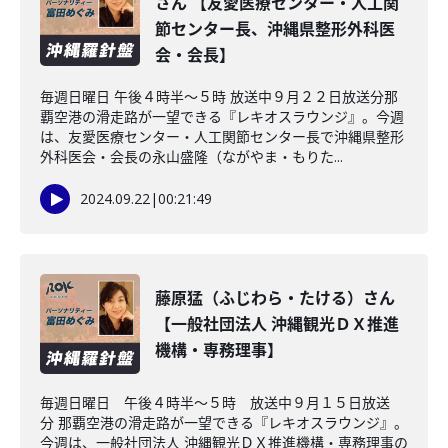
さん 【友愛医療センター・人工関
節センター長、沖縄県整形外科医
会・会長】
毎週日曜日 午後４時半～５時 放送中９月２２日放送分那
覇空港の滑走路が一望できる『レキオスラウンジ』。今週
は、友愛医療センター・人工関節センター長で沖縄県整形
外科医会・会長の永山盛隆（ながやま・もりた...
2024.09.22
|
00:21:49
藤原猛（ふじわら・たける）さん
【一般社団法人 沖縄観光ＤＸ推進
機構・専務理事】
毎週日曜日 午後４時半～５時 放送中９月１５日放送
分 那覇空港の滑走路が一望できる『レキオスラウンジ』。
今週は、一般社団法人 沖縄観光ＤＸ推進機構・専務理事の