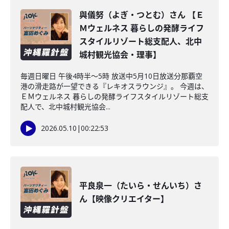
與儀努（よぎ・つとむ）さん 【Ｅ
Ｍウェルネス 暮らしの発酵ライフ
スタイルリゾート総支配人、北中
城村観光協会・理事】
毎週日曜日 午後4時半～5時 放送中5月10日放送分那覇空
港の滑走路が一望できる『レキオスラウンジ』。 今週は、
ＥＭウェルネス 暮らしの発酵ライフスタイルリゾート総支
配人で、北中城村観光協会...
2026.05.10
|
00:22:53
平良泉一（たいら・せんいち）さ
ん【映像クリエイター】