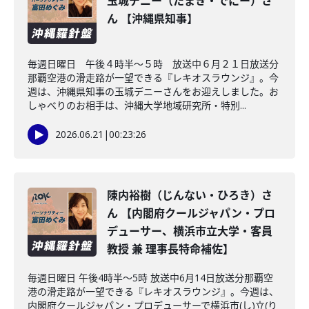
玉城デニー（たまき・でにー）さ
ん 【沖縄県知事】
毎週日曜日 午後４時半～５時 放送中６月２１日放送分
那覇空港の滑走路が一望できる『レキオスラウンジ』。今
週は、沖縄県知事の玉城デニーさんをお迎えしました。お
しゃべりのお相手は、沖縄大学地域研究所・特別...
2026.06.21
|
00:23:26
陳内裕樹（じんない・ひろき）さ
ん 【内閣府クールジャパン・プロ
デューサー、横浜市立大学・客員
教授 兼 理事長特命補佐】
毎週日曜日 午後4時半～5時 放送中6月14日放送分那覇空
港の滑走路が一望できる『レキオスラウンジ』。今週は、
内閣府クールジャパン・プロデューサーで横浜市(し)立(り