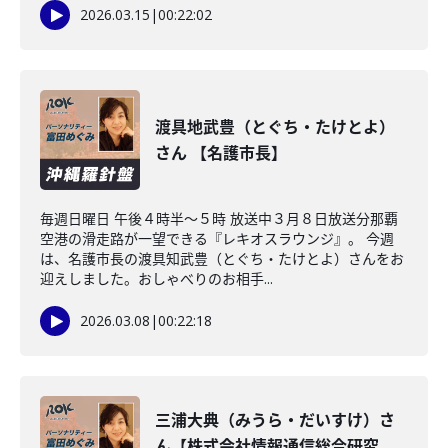
2026.03.15
|
00:22:02
渡具地武豊（とぐち・たけとよ）
さん 【名護市長】
毎週日曜日 午後４時半～５時 放送中３月８日放送分那覇
空港の滑走路が一望できる『レキオスラウンジ』。 今週
は、名護市長の渡具知武豊（とぐち・たけとよ）さんをお
迎えしました。おしゃべりのお相手...
2026.03.08
|
00:22:18
三浦大典（みうら・だいすけ）さ
ん【株式会社情報通信総合研究