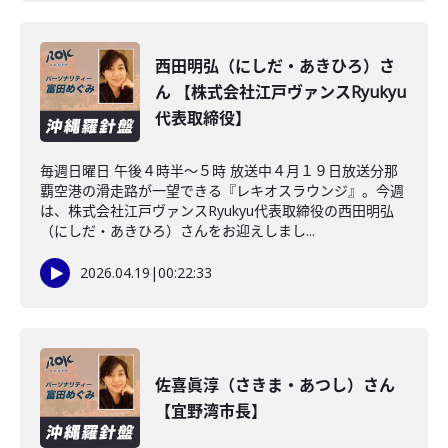
西田明弘（にしだ・あきひろ）さ
ん 【株式会社江戸ヴァンスRyukyu
代表取締役】
毎週日曜日 午後４時半～５時 放送中４月１９日放送分那
覇空港の滑走路が一望できる『レキオスラウンジ』。今週
は、株式会社江戸ヴァンスRyukyu代表取締役の西田明弘
（にしだ・あきひろ）さんをお迎えしまし...
2026.04.19
|
00:22:33
佐喜眞淳（さきま・あつし）さん
【宜野湾市長】