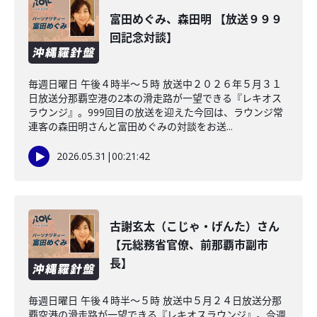
富田めぐみ、森田明 【放送９９９
回記念対談】
毎週日曜日 午後４時半～５時 放送中２０２６年５月３１
日放送分那覇空港の2本の滑走路が一望できる『レキオス
ラウンジ』。999回目の放送を迎えた今回は、ラウンジ常
連客の森田明さんと富田めぐみの対談をお送...
2026.05.31
|
00:21:42
古謝玄太（こじゃ・げんた）さん
【元総務省官僚、前那覇市副市
長】
毎週日曜日 午後４時半～５時 放送中５月２４日放送分那
覇空港の滑走路が一望できる『レキオスラウンジ』。今週