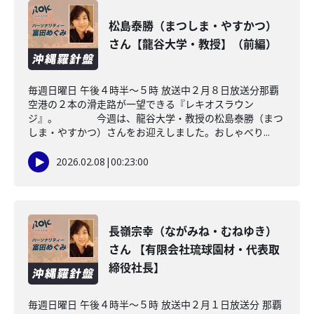
松島泰勝（まつしま・やすかつ）
さん【龍谷大学・教授】（前編）
毎週日曜日 午後４時半～５時 放送中２月８日放送分那覇
空港の２本の滑走路が一望できる『レキオスラウン
ジ』。 今週は、龍谷大学・教授の松島泰勝（まつ
しま・やすかつ）さんをお迎えしました。おしゃべり...
2026.02.08
|
00:23:00
長嶺宗幸（ながみね・むねゆき）
さん 【有限会社琉球園材・代表取
締役社長】
毎週日曜日 午後４時半～５時 放送中２月１日放送分 那覇