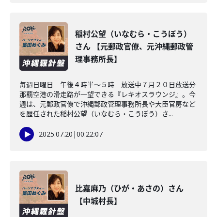
稲村公望（いなむら・こうぼう）
さん 【元郵政官僚、元沖縄郵政管
理事務所長】
毎週日曜日 午後４時半～５時 放送中７月２０日放送分
那覇空港の滑走路が一望できる『レキオスラウンジ』。今
週は、元郵政官僚で沖縄郵政管理事務所長や大臣官房など
を歴任された稲村公望（いなむら・こうぼう）さ...
2025.07.20
|
00:22:07
比嘉麻乃（ひが・あさの）さん
【中城村長】