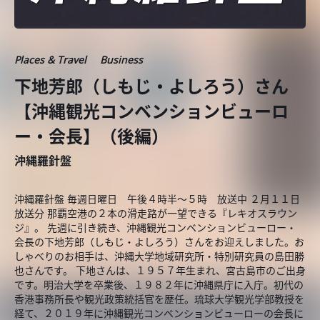
Places & Travel
Business
下地芳郎（しもじ・よしろう）さん
【沖縄観光コンベンションビューロ
ー・会長】（後編）
沖縄羅針盤
沖縄羅針盤 毎週日曜日 午後４時半～５時 放送中 ２月１１日
放送分 那覇空港の２本の滑走路が一望できる『レキオスラウン
ジ』。 先週に引き続き、沖縄観光コンベンションビューロー・
会長の下地芳郎（しもじ・よしろう）さんをお迎えしました。お
しゃべりのお相手は、沖縄大学地域研究所・特別研究員の島田勝
也さんです。 下地さんは、１９５７年生まれ、宮古島市のご出身
です。明治大学を卒業後、１９８２年に沖縄県庁に入庁。初代の
香港事務所長や観光政策統括官を歴任。琉球大学観光学部教授を
経て、２０１９年に沖縄観光コンベンションビューローの会長に