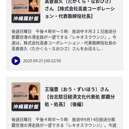
高倉直久（たかくら・なおひさ）
さん 【株式会社高倉コーポレーシ
ョン・代表取締役社長】
毎週日曜日 午後４時半～５時 放送中９月２１日放送分
那覇空港の滑走路が一望できる『レキオスラウンジ』。今
週は、株式会社高倉コーポレーション・代表取締役社長の
高倉直久（たかくら・なおひさ）さんをお迎えし...
2025.09.21
|
00:22:50
王瑞豊（おう・ずいほう）さん
【台北駐日経済文化代表処 那覇分
処・処長】（後編）
毎週日曜日 午後４時半～５時 放送中9月14日放送分那
覇空港の滑走路が一望できる『レキオスラウンジ』。今週