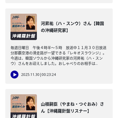
河昇祐（ハ・スンウ）さん【韓国
の沖縄研究家】
毎週日曜日 午後４時半～５時 放送中１１月３０日放送
分那覇空港の滑走路が一望できる『レキオスラウンジ』。
今週は、韓国ソウルから沖縄研究家の河昇祐（ハ・スン
ウ）さんをお迎えしました。おしゃべりのお相手は...
2025.11.30
|
00:23:24
山根嗣臣（やまね・つぐおみ）さ
ん【沖縄羅針盤リスナー】