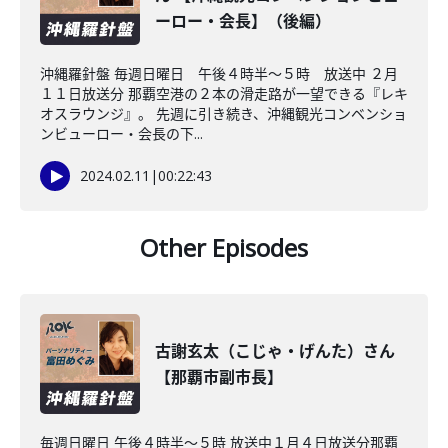
ーロー・会長】（後編）
沖縄羅針盤 毎週日曜日 午後４時半～５時 放送中 ２月
１１日放送分 那覇空港の２本の滑走路が一望できる『レキ
オスラウンジ』。 先週に引き続き、沖縄観光コンベンショ
ンビューロー・会長の下...
2024.02.11
|
00:22:43
Other Episodes
古謝玄太（こじゃ・げんた）さん
【那覇市副市長】
毎週日曜日 午後４時半～５時 放送中１月４日放送分那覇