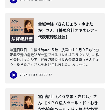
金城幸隆（きんじょう・ゆきた
か）さん 【株式会社オキネシア・
代表取締役社長】
毎週日曜日 午後４時半～５時 放送中１１月９日放送分
那覇空港の滑走路が一望できる『レキオスラウンジ』。株
式会社オキネシア・代表取締役社長の金城幸隆（きんじょ
う・ゆきたか）さんをお迎えしました。おしゃべ...
2025.11.09
|
00:22:32
當山智士（とうやま・さとし）さ
ん 【ＮＰＯ法人ツール・ド・おき
なわ協会 ツール・ド・おきなわ実