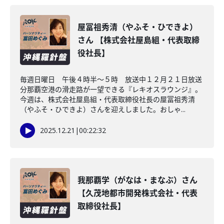
屋冨祖秀清（やふそ・ひできよ）
さん 【株式会社屋島組・代表取締
役社長】
毎週日曜日 午後４時半～５時 放送中１２月２１日放送
分那覇空港の滑走路が一望できる『レキオスラウンジ』。
今週は、株式会社屋島組・代表取締役社長の屋冨祖秀清
（やふそ・ひできよ）さんを迎えしました。おしゃ...
2025.12.21
|
00:22:32
我那覇学（がなは・まなぶ）さん
【久茂地都市開発株式会社・代表
取締役社長】