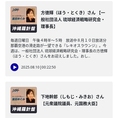
方徳輝（ほう・とくき）さん 【一
般社団法人 琉球経済戦略研究会・
理事長】
毎週日曜日 午後４時半～５時 放送中８月１０日放送分
那覇空港の滑走路が一望できる『レキオスラウンジ』。今
週は、一般社団法人 琉球経済戦略研究会・理事長の方徳輝
（ほう・とくき）さんをお迎えしました。おし...
2025.08.10
|
00:22:50
下地幹郎（しもじ・みきお）さん
【元衆議院議員、元国務大臣】