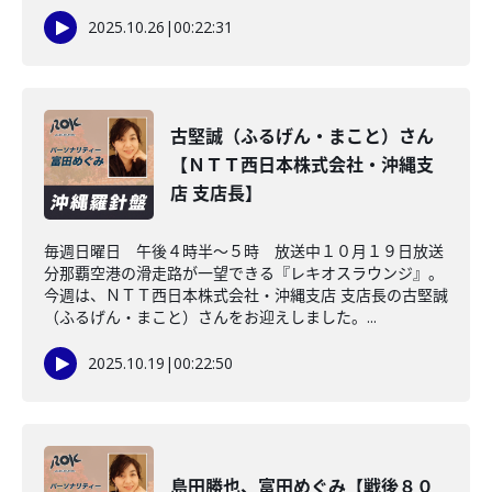
2025.10.26
|
00:22:31
古堅誠（ふるげん・まこと）さん
【ＮＴＴ西日本株式会社・沖縄支
店 支店長】
毎週日曜日 午後４時半～５時 放送中１０月１９日放送
分那覇空港の滑走路が一望できる『レキオスラウンジ』。
今週は、ＮＴＴ西日本株式会社・沖縄支店 支店長の古堅誠
（ふるげん・まこと）さんをお迎えしました。...
2025.10.19
|
00:22:50
島田勝也、富田めぐみ【戦後８０