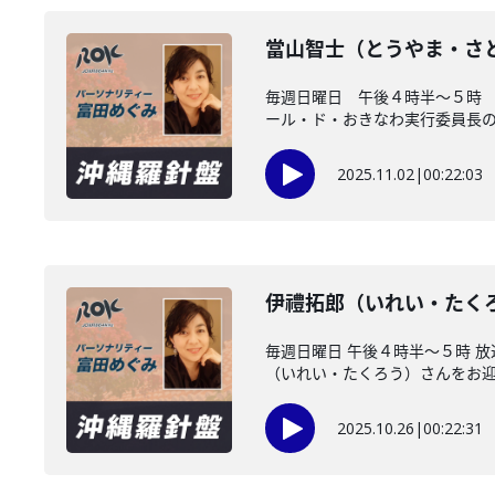
當山智士（とうやま・さ
毎週日曜日 午後４時半～５時 
ール・ド・おきなわ実行委員長の當
2025.11.02
|
00:22:03
伊禮拓郎（いれい・たく
毎週日曜日 午後４時半～５時 
（いれい・たくろう）さんをお迎え
2025.10.26
|
00:22:31