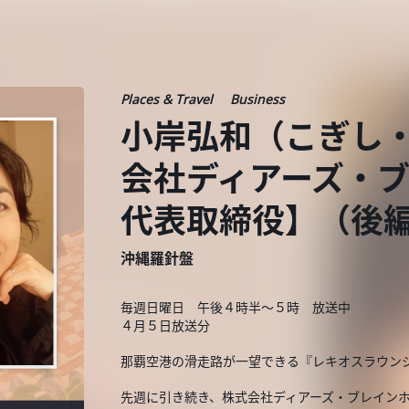
Places & Travel
Business
小岸弘和（こぎし・
会社ディアーズ・
代表取締役】（後
沖縄羅針盤
毎週日曜日 午後４時半～５時 放送中
４月５日放送分
那覇空港の滑走路が一望できる『レキオスラウン
先週に引き続き、株式会社ディアーズ・ブレイン