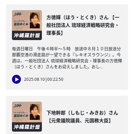
方徳輝（ほう・とくき）さん 【一
般社団法人 琉球経済戦略研究会・
理事長】
毎週日曜日 午後４時半～５時 放送中８月１０日放送分
那覇空港の滑走路が一望できる『レキオスラウンジ』。今
週は、一般社団法人 琉球経済戦略研究会・理事長の方徳輝
（ほう・とくき）さんをお迎えしました。おし...
2025.08.10
|
00:22:50
下地幹郎（しもじ・みきお）さん
【元衆議院議員、元国務大臣】