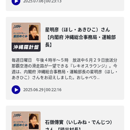
2025.07.06
|
00:23:13
星明彦（ほし・あきひこ）さん
【内閣府 沖縄総合事務局・運輸部
長】
毎週日曜日 午後４時半～５時 放送中６月２９日放送分
那覇空港の滑走路が一望できる『レキオスラウンジ』。今
週は、内閣府 沖縄総合事務局・運輸部長の星明彦（ほし・
あきひこ）さんをお迎えしました。おしゃべり...
2025.06.29
|
00:22:16
石嶺傳實（いしみね・でんじつ）
さん 【読谷村長】