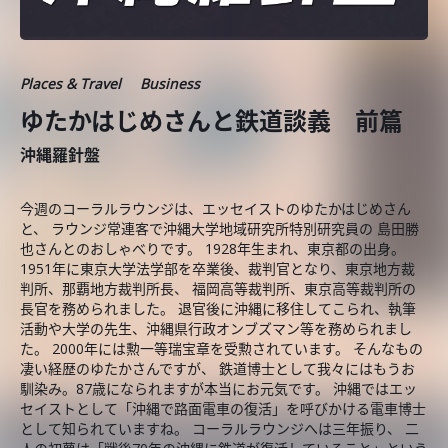
Places & Travel
Business
ゆたかはじめさんと鉄道談義 前篇
沖縄羅針盤
今週のコーラルラウンジは、エッセイストのゆたかはじめさん
と、 ラウンジ常連客で沖縄大学地域研究所特別研究員の 島田勝
也さんとのおしゃべりです。 1928年生まれ、東京都の出身。
1951年に東京大学法学部を卒業後、裁判官となり、東京地方裁
判所、那覇地方裁判所長、 福岡高等裁判所、東京高等裁判所の
長官を務められました。 退官後に沖縄に移住してこられ、執筆
活動や大学の先生、沖縄県行政オンブズマン等を務められまし
た。 2000年には勲一等瑞宝章を受勲されています。 そんなもの
凄い経歴のゆたかさんですが、 鉄道博士として我々にはもうお
馴染み。87歳になられますが本当にお元気です。 沖縄ではエッ
セイストとして「沖縄で路面電車の復活」を呼びかける電車博士
として知られていますね。 コーラルラウンジへは三年振り、 二