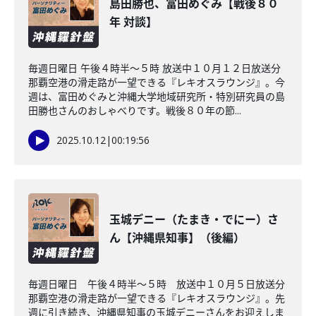
島田勝也、富田めぐみ【戦後８０
年 対談】
毎週日曜日 午後４時半～５時 放送中１０月１２日放送分
那覇空港の滑走路が一望できる『レキオスラウンジ』。今
週は、富田めぐみと沖縄大学地域研究所・特別研究員の島
田勝也さんのおしゃべりです。戦後８０年の節...
2025.10.12
|
00:19:56
玉城デニー（たまき・でにー）さ
ん【沖縄県知事】（後編）
毎週日曜日 午後４時半～５時 放送中１０月５日放送分
那覇空港の滑走路が一望できる『レキオスラウンジ』。先
週に引き続き、沖縄県知事の玉城デニーさんをお迎えしま