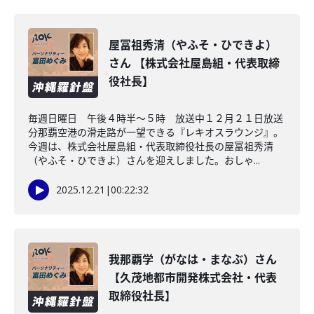
屋冨祖秀清（やふそ・ひできよ）
さん 【株式会社屋島組・代表取締
役社長】
毎週日曜日 午後４時半～５時 放送中１２月２１日放送
分那覇空港の滑走路が一望できる『レキオスラウンジ』。
今週は、株式会社屋島組・代表取締役社長の屋冨祖秀清
（やふそ・ひできよ）さんを迎えしました。おしゃ...
2025.12.21
|
00:22:32
我那覇学（がなは・まなぶ）さん
【久茂地都市開発株式会社・代表
取締役社長】