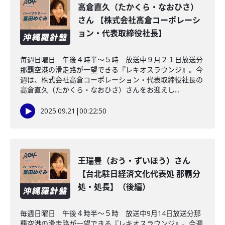
高倉直久（たかくら・なおひさ）
さん 【株式会社高倉コーポレーシ
ョン・代表取締役社長】
毎週日曜日 午後４時半～５時 放送中９月２１日放送分
那覇空港の滑走路が一望できる『レキオスラウンジ』。今
週は、株式会社高倉コーポレーション・代表取締役社長の
高倉直久（たかくら・なおひさ）さんをお迎えし...
2025.09.21
|
00:22:50
王瑞豊（おう・ずいほう）さん
【台北駐日経済文化代表処 那覇分
処・処長】（後編）
毎週日曜日 午後４時半～５時 放送中9月14日放送分那
覇空港の滑走路が一望できる『レキオスラウンジ』。今週