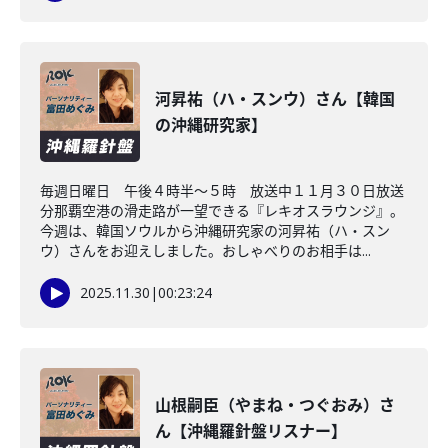
河昇祐（ハ・スンウ）さん【韓国
の沖縄研究家】
毎週日曜日 午後４時半～５時 放送中１１月３０日放送
分那覇空港の滑走路が一望できる『レキオスラウンジ』。
今週は、韓国ソウルから沖縄研究家の河昇祐（ハ・スン
ウ）さんをお迎えしました。おしゃべりのお相手は...
2025.11.30
|
00:23:24
山根嗣臣（やまね・つぐおみ）さ
ん【沖縄羅針盤リスナー】