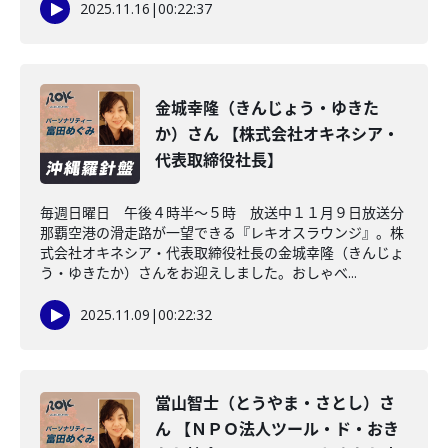
2025.11.16
|
00:22:37
金城幸隆（きんじょう・ゆきた
か）さん 【株式会社オキネシア・
代表取締役社長】
毎週日曜日 午後４時半～５時 放送中１１月９日放送分
那覇空港の滑走路が一望できる『レキオスラウンジ』。株
式会社オキネシア・代表取締役社長の金城幸隆（きんじょ
う・ゆきたか）さんをお迎えしました。おしゃべ...
2025.11.09
|
00:22:32
當山智士（とうやま・さとし）さ
ん 【ＮＰＯ法人ツール・ド・おき