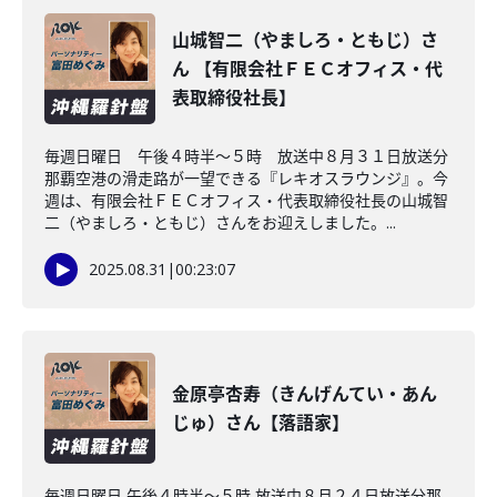
山城智二（やましろ・ともじ）さ
ん 【有限会社ＦＥＣオフィス・代
表取締役社長】
毎週日曜日 午後４時半～５時 放送中８月３１日放送分
那覇空港の滑走路が一望できる『レキオスラウンジ』。今
週は、有限会社ＦＥＣオフィス・代表取締役社長の山城智
二（やましろ・ともじ）さんをお迎えしました。...
2025.08.31
|
00:23:07
金原亭杏寿（きんげんてい・あん
じゅ）さん【落語家】
毎週日曜日 午後４時半～５時 放送中８月２４日放送分那