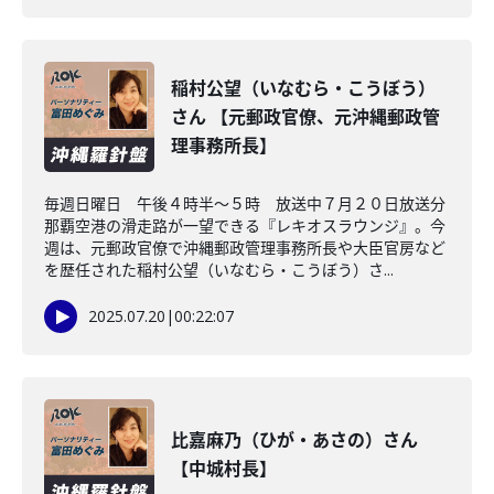
稲村公望（いなむら・こうぼう）
さん 【元郵政官僚、元沖縄郵政管
理事務所長】
毎週日曜日 午後４時半～５時 放送中７月２０日放送分
那覇空港の滑走路が一望できる『レキオスラウンジ』。今
週は、元郵政官僚で沖縄郵政管理事務所長や大臣官房など
を歴任された稲村公望（いなむら・こうぼう）さ...
2025.07.20
|
00:22:07
比嘉麻乃（ひが・あさの）さん
【中城村長】