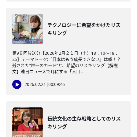
テクノロジーに希望をかけたリス
キリング
第9９回放送分【2026年2月２１日（土）18：10～18：
25】テーマトーク:「日本はもう成長できない」は嘘！？
残された“唯一のカード”と、希望のリスキリング【解説
文】連日ニュースで耳にする「人口...
2026.02.21
|
00:09:46
伝統文化の生存戦略としてのリス
キリング