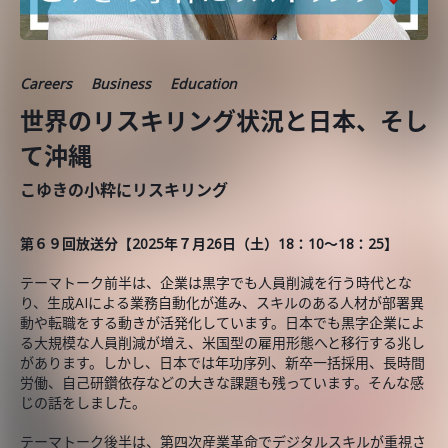
Careers
Business
Education
世界のリスキリング状況と日本、そし
て沖縄
こゆきの小粋にリスキリング
第６９回放送分【2025年７月26
日（土）18：10～18：25】
テーマトーク前半は、企業は黒字でも人員削減を行う時代とな
り、生成AIによる業務自動化が進み、スキルのある人材が部署異
動や転職をする動きが活発化しています。日本でも黒字企業によ
る大規模な人員削減が増え、米国型の雇用形態へと移行する兆し
があります。しかし、日本では年功序列、新卒一括採用、長時間
労働、自己研鑽依存などの大きな課題も残っています。そんな感
じの話をしました。
テーマトーク後半は、第四次産業革命でデジタルスキルが重視さ