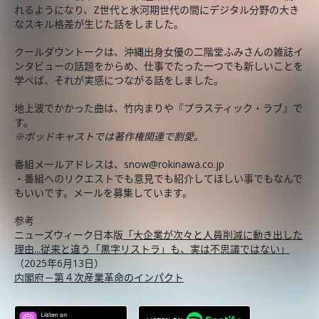
れるようになり、Z世代と氷河期世代の間にデジタル分野の大き
なスキル格差が生じた話をしました。
クールダウントークは、沖縄出身女優の二階堂ふみさんの雑誌イ
ンタビューの話題をからめ、仕事でたった一つでも新しいことを
学べば、それが実感につながる話をしました。
地上波でかかった曲は、竹内まりや『プラスティック・ラブ』で
す。
※ポッドキャストでは著作権関連で割愛。
番組メールアドレスは、snow@rokinawa.co.jp
・番組へのリクエストでも意見でも紹介してほしい事でもなんで
もいいです。メールを募集しています。
参考
ニューズウィーク日本版
「大企業が次々と人員削減に動き出した
理由...従来と違う「黒字リストラ」も、実は不思議ではない」
（2025年6月13日）
内閣府－第４次産業革命のインパクト