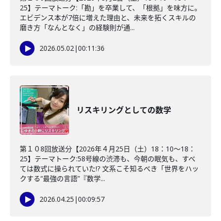
25】テーマトーク:「勘」を卒業して、「根拠」を味方に。
エビデンス本が7倍に増えた理由と、未来を拓くスキルの
磨き方「なんとなく」の経験則が通...
2026.05.02
|
00:11:36
リスキリングとしての数学
第１０8回放送分【2026年４月25日（土）18：10～18：
25】テーマトーク:58号線の渋滞も、今朝の眠気も、すべ
ては数式に操られていた!? 文系こそ知るべき「世界をハッ
クする“最強の言語”『数学...
2026.04.25
|
00:09:57