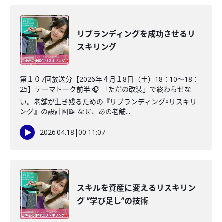
リブランディングを成功させるリ
スキリング
第１０7回放送分【2026年４月１8日（土）18：10～18：
25】テーマトーク前半:🎧 「ただの改装」で終わらせな
い。老舗が生き残るための『リブランディング×リスキリ
ング』の設計図📝 なぜ、あの老舗...
2026.04.18
|
00:11:07
スキルを資産に変えるリスキリン
グ ”学び足し”の技術