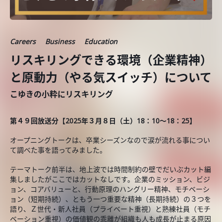
Careers
Business
Education
リスキリングできる環境（企業精神）
と原動力（やる気スイッチ）について
こゆきの小粋にリスキリング
第４９回放送分【2025年３月８日（土）18：10～18：25】
オープニングトークは、卒業シーズンなので涙が流れる事につい
て調べた事を語ってみました。
テーマトーク前半は、地上波では時間制約の壁でだいぶカット編
集しましたがここではカットなしです。企業のミッション、ビジ
ョン、コアバリューと、行動原理のハングリー精神、モチベーシ
ョン（短期持続）、ともう一つ重要な精神（長期持続）の３つを
語り、Ｚ世代・新人社員（プライベート重視）と熟練社員（モチ
ベーション重視）の価値観の乖離が組織も人も成長が止まる原因