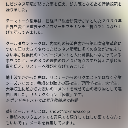
にビジネス環境が移った事を伝え、処方箋となるある行動規範を
語りました。
テーマトーク後半は、日経ＢＰ総合研究所がまとめた２０３０年
世界を変える重要テクノロジーをウチナンチュ視点で２つ取り上
げて語ってみました。
クールダウントークは、内閣府の経済白書から第四次産業革命に
ついて語り大きく変わったビジネス環境に多くの企業が対応をし
ない事が従業員のエンゲージメントと人材募集につながっている
事をつたえ、その３つの理由のひとつが論点のすり替えに感じる
事を伝え、リスナーへ課題をなげてみました。
地上波でかかった曲は、リスナーからのリクエストではなく卒業
シーズンなので、番組をお聴きの高校生、専門学校生、大学生、
大学院生に私からお祝いのコメントを載せて曲の贈り物として選
曲しました。サカナクション『怪獣』です。
※ポッドキャストでは著作権関連で割愛。
番組メールアドレスは、snow@rokinawa.co.jp
・番組へのリクエストでも意見でも紹介してほしい事でもなんで
もいいです。メールを募集しています。