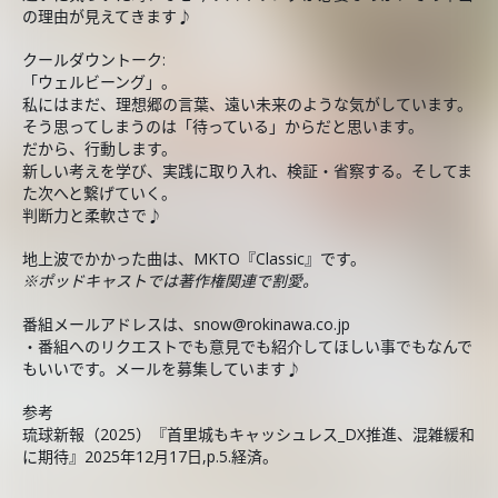
の理由が見えてきます♪
クールダウントーク:
「ウェルビーング」。
私にはまだ、理想郷の言葉、遠い未来のような気がしています。
そう思ってしまうのは「待っている」からだと思います。
だから、行動します。
新しい考えを学び、実践に取り入れ、検証・省察する。そしてま
た次へと繋げていく。
判断力と柔軟さで♪
地上波でかかった曲は、MKTO『Classic』です。
※ポッドキャストでは著作権関連で割愛。
番組メールアドレスは、snow@rokinawa.co.jp
・番組へのリクエストでも意見でも紹介してほしい事でもなんで
もいいです。メールを募集しています♪
参考
琉球新報（2025）『首里城もキャッシュレス_DX推進、混雑緩和
に期待』2025年12月17日,p.5.経済。