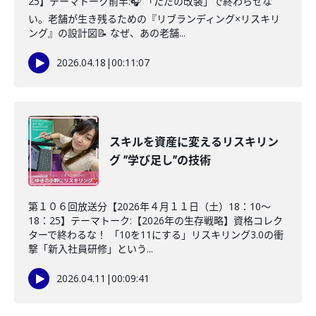
25】テーマトーク前半:🎧 「ただの改装」で終わらせな
い。老舗が生き残るための『リブランディング×リスキリ
ング』の設計図📝 なぜ、あの老舗...
2026.04.18
|
00:11:07
スキルを資産に変えるリスキリン
グ ”学び足し”の技術
第１０６回放送分【2026年４月１１日（土）18：10～
18：25】テーマトーク:【2026年の生存戦略】資格コレク
ターで終わるな！ 「10を11にする」リスキリング3.0の衝
撃「新入社員研修」という...
2026.04.11
|
00:09:41