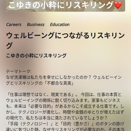
Careers
Business
Education
ウェルビーングにつながるリスキリン
グ
こゆきの小粋にリスキリング
テーマトーク:
なぜ洗濯機は私たちを幸せにしなかったのか？ ウェルビーイン
グとリスキリングの「不都合な真実」
「仕事は理想ではなく、現実である」。 今回は、仕事の本質と
ウェルビーイングの関係に鋭く切り込みます。家事もビジネス
も、本来は「必要な目的」があるからこそ成立する仕事です。し
かし、テクノロジーが進化し、時間や金銭のゆとりが増えたはず
の現代で、私たちは本当に満たされているでしょうか？
「手段（テクノロジー）」と「目的（豊かさ）」のボタンの掛け
違いに気づいた時、なぜ今リスキリングが必要なのか、その本当