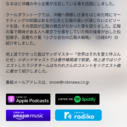
なるほど沖縄の中小企業が注目している事を話題にしました。
クールダウントークでは、沖縄へ帰郷し仕事をはじめた時にマー
ケティングの知識はあるが広告と広報の違いが通じないエピソー
ドを話、その原因が広報の概念がなかった事を語りました。広報
の事で興味がある人へ東京で仕事をしていた時の後輩が出した松
田順子、高橋ちさ著『小さな会社の広報大戦略』（日経BP）の
紹介をしました。
地上波でかかった曲はサンボマスター『世界はそれを愛と呼ぶん
だぜ』
※ポッドキャストでは著作権関連で割愛。地上波ではリク
エストしたラジオネームはちわれさんのコメントをリクエスト曲
に載せて紹介しました。
番組メールアドレスは、snow@rokinawa.co.jp