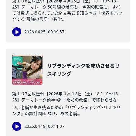
第１０8回放送分【2026年４月25日（土）18：10～18：
25】テーマトーク:58号線の渋滞も、今朝の眠気も、すべ
ては数式に操られていた!? 文系こそ知るべき「世界をハッ
クする“最強の言語”『数学...
2026.04.25
|
00:09:57
リブランディングを成功させるリ
スキリング
第１０7回放送分【2026年４月１8日（土）18：10～18：
25】テーマトーク前半:🎧 「ただの改装」で終わらせな
い。老舗が生き残るための『リブランディング×リスキリ
ング』の設計図📝 なぜ、あの老舗...
2026.04.18
|
00:11:07