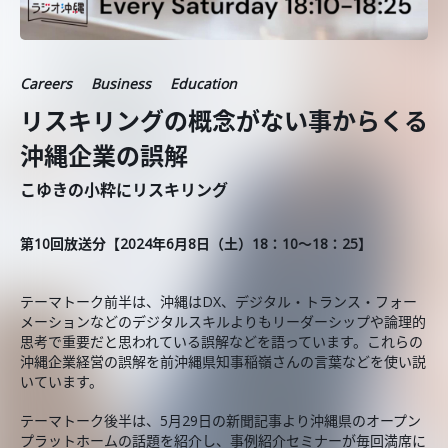
Careers
Business
Education
リスキリングの概念がない事からくる
沖縄企業の誤解
こゆきの小粋にリスキリング
第10
回放送分【2024年6月8日（土）18：10～18：25】
テーマトーク前半は、沖縄はDX、デジタル・トランス・フォー
メーションなどのデジタルスキルよりもリーダーシップや論理的
思考で重要だと思われている誤解などを語っています。これらの
沖縄企業経営の誤解を前沖縄県知事稲嶺さんの言葉などを使い説
いています。
テーマトーク後半は、5月29日の新聞記事より沖縄県のオープン
プラットホームの話題を紹介し、事例紹介セミナーが毎回満席に