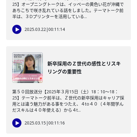
25】オープニングトークは、イッペーの黄色い花が沖縄で
あちこちで咲き乱れている話をしました。テーマトーク前
半は、３Dプリンターを活用している...
2025.03.22
|
00:11:14
新卒採用のＺ世代の感性とリスキ
リングの重要性
第５０回放送分【2025年３月15日（土）18：10～18：
25】テーマトーク前半は、Ｚ世代の新卒採用はキャリア採
用とは違う魅力がある事をつたえ、４to４０（４年間学ん
だスキルは４０年使える）から４t...
2025.03.15
|
00:11:16