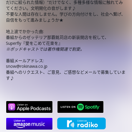
だけに絞られた情報）”だけでなく、多種多様な情報に触れてみ
てください。文明開化の音がします♪
不要な人間は存在しません。学びの方向付けをし、社会へ繋げ、
自信をもって進みましょうか★
地上波でかかった曲:
番組からのゼッテリア那覇銘苅店の新装開店を祝して、
Superfly『愛をこめて花束を』
※ポッドキャストでは著作権関連で割愛。
番組メールアドレス:
snow@rokinawa.co.jp
番組へのリクエスト、ご意見、ご感想などメールで募集していま
す♪