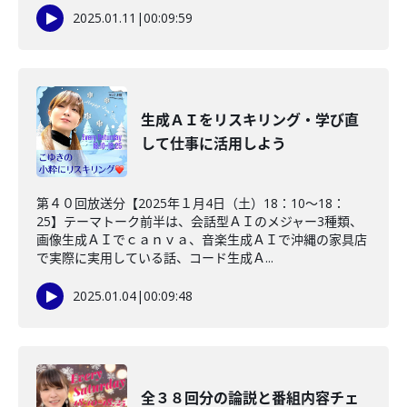
2025.01.11
|
00:09:59
生成ＡＩをリスキリング・学び直
して仕事に活用しよう
第４０回放送分【2025年１月4日（土）18：10～18：
25】テーマトーク前半は、会話型ＡＩのメジャー3種類、
画像生成ＡＩでｃａｎｖａ、音楽生成ＡＩで沖縄の家具店
で実際に実用している話、コード生成Ａ...
2025.01.04
|
00:09:48
全３８回分の論説と番組内容チェ