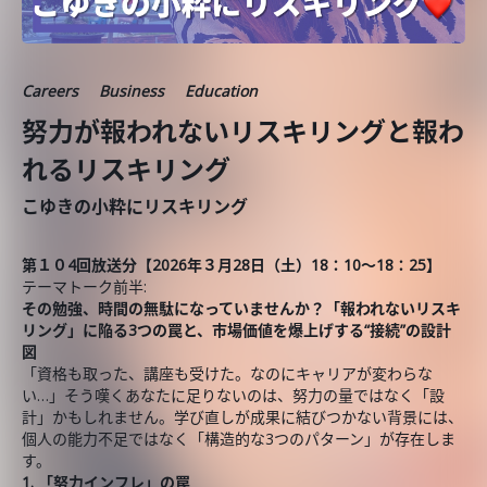
Careers
Business
Education
努力が報われないリスキリングと報わ
れるリスキリング
こゆきの小粋にリスキリング
第１０4回放送分【2026年３月28
日（土）18：10～18：25】
テーマトーク前半:
その勉強、時間の無駄になっていませんか？「報われないリスキ
リング」に陥る3つの罠と、市場価値を爆上げする“接続”の設計
図
「資格も取った、講座も受けた。なのにキャリアが変わらな
い…」そう嘆くあなたに足りないのは、努力の量ではなく「設
計」かもしれません。学び直しが成果に結びつかない背景には、
個人の能力不足ではなく「構造的な3つのパターン」が存在しま
す。
1. 「努力インフレ」の罠