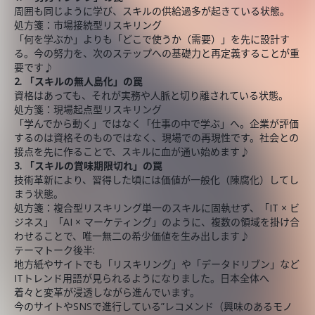
周囲も同じように学び、スキルの供給過多が起きている状態。
処方箋：市場接続型リスキリング
「何を学ぶか」よりも「どこで使うか（需要）」を先に設計す
る。今の努力を、次のステップへの基礎力と再定義することが重
要です♪
2. 「スキルの無人島化」の罠
資格はあっても、それが実務や人脈と切り離されている状態。
処方箋：現場起点型リスキリング
「学んでから動く」ではなく「仕事の中で学ぶ」へ。企業が評価
するのは資格そのものではなく、現場での再現性です。社会との
接点を先に作ることで、スキルに血が通い始めます♪
3. 「スキルの賞味期限切れ」の罠
技術革新により、習得した頃には価値が一般化（陳腐化）してし
まう状態。
処方箋：複合型リスキリング単一のスキルに固執せず、「IT × ビ
ジネス」「AI × マーケティング」のように、複数の領域を掛け合
わせることで、唯一無二の希少価値を生み出します♪
テーマトーク後半:
地方紙やサイトでも「リスキリング」や「データドリブン」など
ITトレンド用語が見られるようになりました。日本全体へ
着々と変革が浸透しながら進んでいます。
今のサイトやSNSで進行している”レコメンド（興味のあるモノ