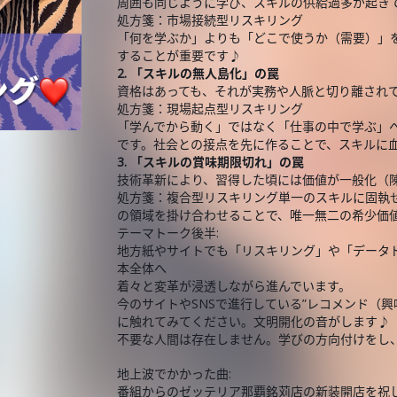
周囲も同じように学び、スキルの供給過多が起き
処方箋：市場接続型リスキリング
「何を学ぶか」よりも「どこで使うか（需要）」
することが重要です♪
2. 「スキルの無人島化」の罠
資格はあっても、それが実務や人脈と切り離され
処方箋：現場起点型リスキリング
「学んでから動く」ではなく「仕事の中で学ぶ」
です。社会との接点を先に作ることで、スキルに
3. 「スキルの賞味期限切れ」の罠
技術革新により、習得した頃には価値が一般化（
処方箋：複合型リスキリング単一のスキルに固執せず、
の領域を掛け合わせることで、唯一無二の希少価
テーマトーク後半:
地方紙やサイトでも「リスキリング」や「データド
本全体へ
着々と変革が浸透しながら進んでいます。
今のサイトやSNSで進行している”レコメンド（
に触れてみてください。文明開化の音がします♪
不要な人間は存在しません。学びの方向付けをし
地上波でかかった曲:
番組からのゼッテリア那覇銘苅店の新装開店を祝して、