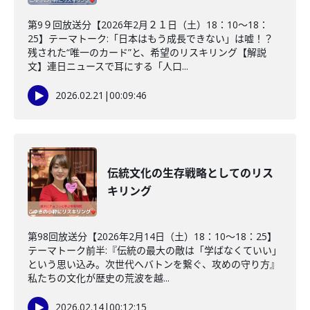
第9９回放送分【2026年2月２１日（土）18：10～18：
25】テーマトーク:「日本はもう成長できない」は嘘！？
残された“唯一のカード”と、希望のリスキリング【解説
文】連日ニュースで耳にする「人口...
2026.02.21
|
00:09:46
伝統文化の生存戦略としてのリス
キリング
第98回放送分【2026年2月14日（土）18：10～18：25】
テーマトーク前半:『伝統の最大の敵は「学ばなくていい」
という思い込み。次世代へバトンを繋ぐ、攻めの守り方』
私たちの文化が歴史の荒波を越...
2026.02.14
|
00:12:15