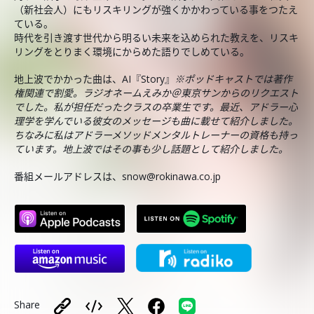
（新社会人）にもリスキリングが強くかかわっている事をつたえ
ている。
時代を引き渡す世代から明るい未来を込められた教えを、リスキ
リングをとりまく環境にからめた語りでしめている。
地上波でかかった曲は、AI『Story』
※ポッドキャストでは著作
権関連で割愛。ラジオネームえみか＠東京サンからのリクエスト
でした。私が担任だったクラスの卒業生です。最近、アドラー心
理学を学んでいる彼女のメッセージも曲に載せて紹介しました。
ちなみに私はアドラーメソッドメンタルトレーナーの資格も持っ
ています。地上波ではその事も少し話題として紹介しました。
番組メールアドレスは、snow@rokinawa.co.jp
Share