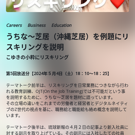
Careers
Business
Education
うちな～芝居（沖縄芝居）を例題にリ
スキリングを説明
こゆきの小粋にリスキリング
第5
回放送分【2024年５月4日（土）18：10～18：25】
テーマトーク前半は、リスキリングを日常業務につきながら行わ
れる教育訓練、OJT(On the Job Training)では不可能だという事
を説明するために、うちな～芝居を題材に語っています。
その立場の違いをこれまでの労働者と経営者とデジタルネイティ
ブのZ世代の視点を基に、職務給と職能給も絡め概念を説明して
います。
テーマトーク後半は、琉球新報の４月２日の記事より新入社員に
対する訓示を取り上げている。その訓示には入社したての社員