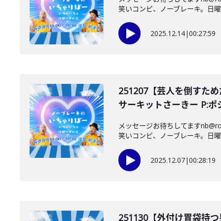
笑いコンビ、ノーブレーキ。日曜の
2025.12.14
|
00:27:59
251207【芸人を倒す
サーキットさーきー P:
メッセージお待ちしてますnb@r
笑いコンビ、ノーブレーキ。日曜の
2025.12.07
|
00:28:19
251130【外付け胃袋