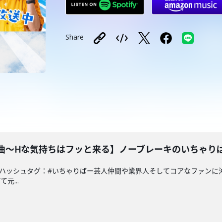
Share
oth狂想曲〜Hな気持ちはフッと来る】ノーブレーキのいちゃ
a.co.jpハッシュタグ：#いちゃりばー芸人仲間や業界人そしてコアなフ
元...