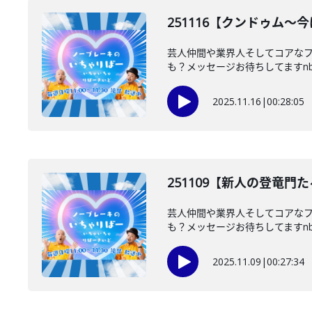
251116【クンドゥム
芸人仲間や業界人そしてコアな
も？メッセージお待ちしてますnb@rok
2025.11.16
|
00:28:05
251109【新人の登竜
芸人仲間や業界人そしてコアな
も？メッセージお待ちしてますnb@rok
2025.11.09
|
00:27:34