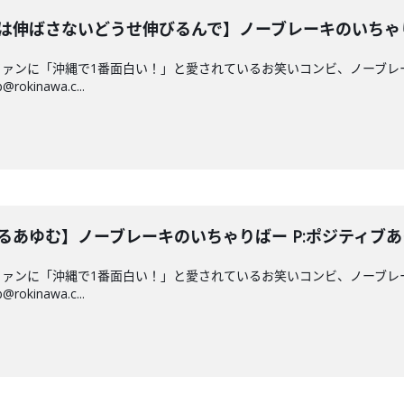
〜今は伸ばさないどうせ伸びるんで】ノーブレーキのいちゃ
ファンに「沖縄で1番面白い！」と愛されているお笑いコンビ、ノーブレ
inawa.c...
門たるあゆむ】ノーブレーキのいちゃりばー P:ポジティブ
ファンに「沖縄で1番面白い！」と愛されているお笑いコンビ、ノーブレ
inawa.c...