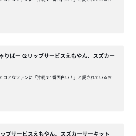
ゃりばー G:リップサービスえもやん、スズカー
人そしてコアなファンに「沖縄で1番面白い！」と愛されているお
:リップサービスえもやん、スズカーサーキット