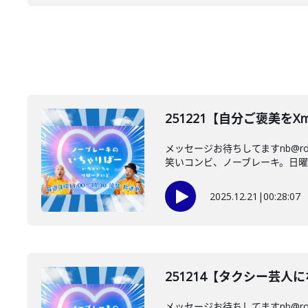
251221【自分ご褒美
メッセージお待ちしてますnb@r
笑いコンビ、ノーブレーキ。日曜の
2025.12.21
|
00:28:07
251214【タクシー芸
メッセージお待ちしてますnb@r