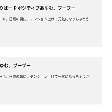
りばー P:ポジティブあゆむ、ブーブー
ーキ。日曜の朝に、テンション上げて元気になっちゃうか
あゆむ、ブーブー
ーキ。日曜の朝に、テンション上げて元気になっちゃうか