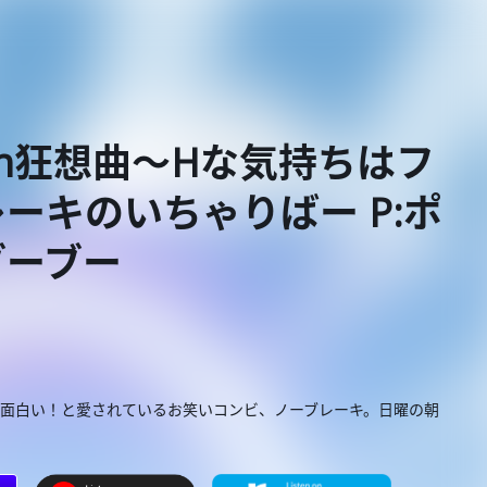
tooth狂想曲〜Hな気持ちはフ
ーキのいちゃりばー P:ポ
ブーブー
番面白い！と愛されているお笑いコンビ、ノーブレーキ。日曜の朝