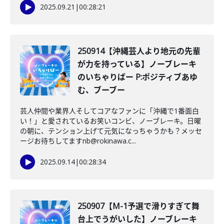
2025.09.21
|
00:28:21
250914【沖縄芸人より地元の先輩
が力を持っている】ノーブレーキ
のいちゃりばー P:ポジティブあゆ
む、ブーブー
芸人仲間や業界人そしてコアなファンに「沖縄で1番面白
い！」と愛されているお笑いコンビ、ノーブレーキ。日曜
の朝に、テンション上げて元気になっちゃうかも？メッセ
ージお待ちしてますnb@rokinawa.c...
2025.09.14
|
00:28:34
250907【M-1予選で滑りすぎて舞
台上でうがいした】ノーブレーキ