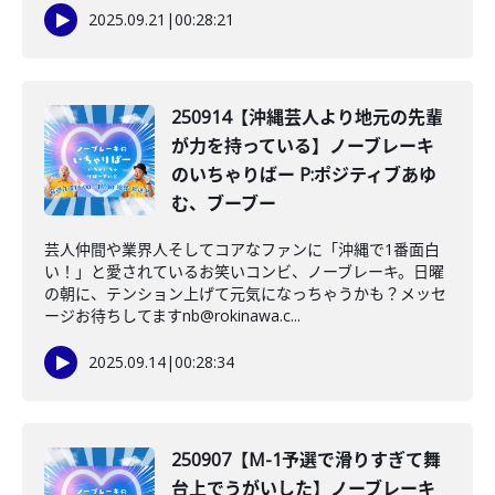
2025.09.21
|
00:28:21
250914【沖縄芸人より地元の先輩
が力を持っている】ノーブレーキ
のいちゃりばー P:ポジティブあゆ
む、ブーブー
芸人仲間や業界人そしてコアなファンに「沖縄で1番面白
い！」と愛されているお笑いコンビ、ノーブレーキ。日曜
の朝に、テンション上げて元気になっちゃうかも？メッセ
ージお待ちしてますnb@rokinawa.c...
2025.09.14
|
00:28:34
250907【M-1予選で滑りすぎて舞
台上でうがいした】ノーブレーキ