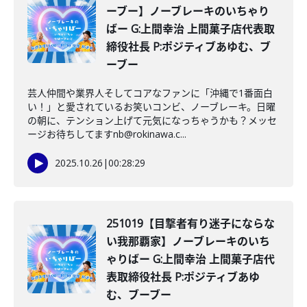
ーブー】ノーブレーキのいちゃり
ばー G:上間幸治 上間菓子店代表取
締役社長 P:ポジティブあゆむ、ブ
ーブー
芸人仲間や業界人そしてコアなファンに「沖縄で1番面白
い！」と愛されているお笑いコンビ、ノーブレーキ。日曜
の朝に、テンション上げて元気になっちゃうかも？メッセ
ージお待ちしてますnb@rokinawa.c...
2025.10.26
|
00:28:29
251019【目撃者有り迷子にならな
い我那覇家】ノーブレーキのいち
ゃりばー G:上間幸治 上間菓子店代
表取締役社長 P:ポジティブあゆ
む、ブーブー