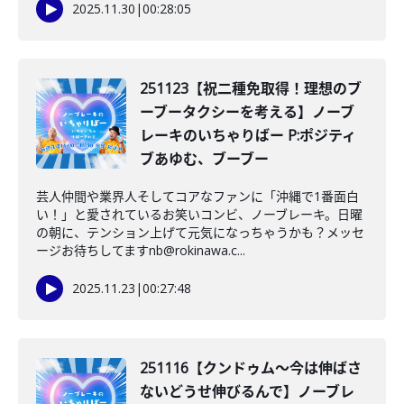
2025.11.30
|
00:28:05
251123【祝二種免取得！理想のブ
ーブータクシーを考える】ノーブ
レーキのいちゃりばー P:ポジティ
ブあゆむ、ブーブー
芸人仲間や業界人そしてコアなファンに「沖縄で1番面白
い！」と愛されているお笑いコンビ、ノーブレーキ。日曜
の朝に、テンション上げて元気になっちゃうかも？メッセ
ージお待ちしてますnb@rokinawa.c...
2025.11.23
|
00:27:48
251116【クンドゥム〜今は伸ばさ
ないどうせ伸びるんで】ノーブレ