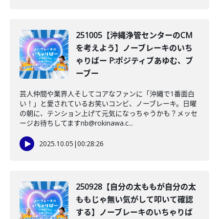
251005【沖縄浄管センターのCM
を考えよう】ノーブレーキのいち
ゃりばー P:ポジティブあゆむ、ブ
ーブー
芸人仲間や業界人そしてコアなファンに「沖縄で1番面白
い！」と愛されているお笑いコンビ、ノーブレーキ。日曜
の朝に、テンション上げて元気になっちゃうかも？メッセ
ージお待ちしてますnb@rokinawa.c...
2025.10.05
|
00:28:26
250928【自分の太ももが自分の太
ももじゃ無い気がして叩いて確認
する】ノーブレーキのいちゃりば