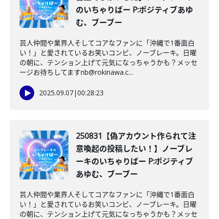
のいちゃりばー P:ポジティブあゆ
む、ブーブー
芸人仲間や業界人そしてコアなファンに「沖縄で1番面白
い！」と愛されているお笑いコンビ、ノーブレーキ。日曜
の朝に、テンション上げて元気になっちゃうかも？メッセ
ージお待ちしてますnb@rokinawa.c...
2025.09.07
|
00:28:23
250831【偽アカウント作られて注
意喚起の投稿したい！】ノーブレ
ーキのいちゃりばー P:ポジティブ
あゆむ、ブーブー
芸人仲間や業界人そしてコアなファンに「沖縄で1番面白
い！」と愛されているお笑いコンビ、ノーブレーキ。日曜
の朝に、テンション上げて元気になっちゃうかも？メッセ