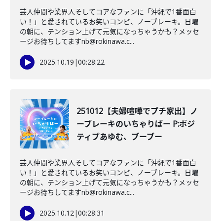
芸人仲間や業界人そしてコアなファンに「沖縄で1番面白
い！」と愛されているお笑いコンビ、ノーブレーキ。日曜
の朝に、テンション上げて元気になっちゃうかも？メッセ
ージお待ちしてますnb@rokinawa.c...
2025.10.19
|
00:28:22
251012【夫婦喧嘩でプチ家出】ノ
ーブレーキのいちゃりばー P:ポジ
ティブあゆむ、ブーブー
芸人仲間や業界人そしてコアなファンに「沖縄で1番面白
い！」と愛されているお笑いコンビ、ノーブレーキ。日曜
の朝に、テンション上げて元気になっちゃうかも？メッセ
ージお待ちしてますnb@rokinawa.c...
2025.10.12
|
00:28:31