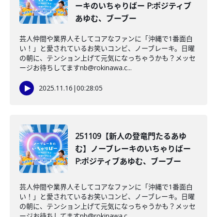
ーキのいちゃりばー P:ポジティブ
あゆむ、ブーブー
芸人仲間や業界人そしてコアなファンに「沖縄で1番面白
い！」と愛されているお笑いコンビ、ノーブレーキ。日曜
の朝に、テンション上げて元気になっちゃうかも？メッセ
ージお待ちしてますnb@rokinawa.c...
2025.11.16
|
00:28:05
251109【新人の登竜門たるあゆ
む】ノーブレーキのいちゃりばー
P:ポジティブあゆむ、ブーブー
芸人仲間や業界人そしてコアなファンに「沖縄で1番面白
い！」と愛されているお笑いコンビ、ノーブレーキ。日曜
の朝に、テンション上げて元気になっちゃうかも？メッセ
ージお待ちしてますnb@rokinawa.c...