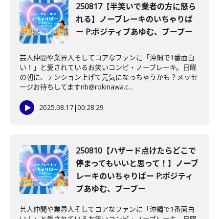
250817【半笑いで業者の方に怒ら
れる】ノーブレーキのいちゃりば
ー P:ポジティブあゆむ、ブーブー
芸人仲間や業界人そしてコアなファンに「沖縄で1番面白
い！」と愛されているお笑いコンビ・ノーブレーキ。日曜
の朝に、テンション上げて元気になっちゃうかも？メッセ
ージお待ちしてますnb@rokinawa.c...
2025.08.17
|
00:28:29
250810【ハザード点けたらどこで
停まってもいいと思って！】ノーブ
レーキのいちゃりばー P:ポジティ
ブあゆむ、ブーブー
芸人仲間や業界人そしてコアなファンに「沖縄で1番面白
い！」と愛されているお笑いコンビ・ノーブレーキ。日曜