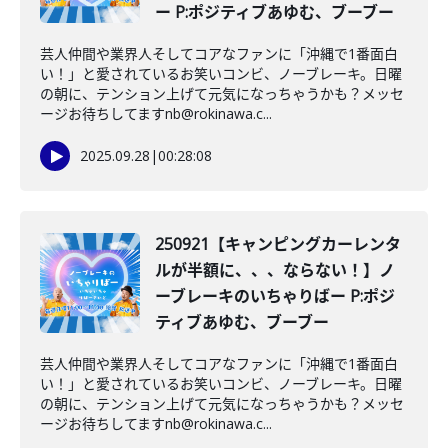
ー P:ポジティブあゆむ、ブーブー
芸人仲間や業界人そしてコアなファンに「沖縄で1番面白
い！」と愛されているお笑いコンビ、ノーブレーキ。日曜
の朝に、テンション上げて元気になっちゃうかも？メッセ
ージお待ちしてますnb@rokinawa.c...
2025.09.28
|
00:28:08
250921【キャンピングカーレンタ
ルが半額に、、、ならない！】ノ
ーブレーキのいちゃりばー P:ポジ
ティブあゆむ、ブーブー
芸人仲間や業界人そしてコアなファンに「沖縄で1番面白
い！」と愛されているお笑いコンビ、ノーブレーキ。日曜
の朝に、テンション上げて元気になっちゃうかも？メッセ
ージお待ちしてますnb@rokinawa.c...