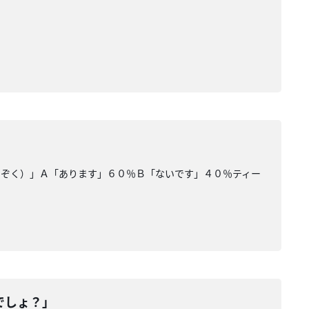
」
のぞく）」Ａ「あります」６０％Ｂ「ないです」４０％ティー
でしょ？」