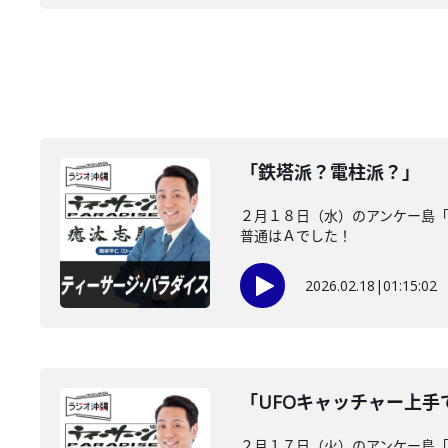
「鉄塔派？電柱派？」
２月１８日（水）のアンケー島
普通はＡでした！
2026.02.18
|
01:15:02
「UFOキャッチャー上手
２月１７日（火）のアンケー島「