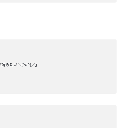
みたい＼(^o^)／」