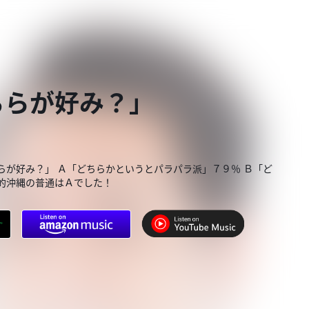
ちらが好み？」
らが好み？」 Ａ「どちらかというとパラパラ派」７９％ Ｂ「ど
的沖縄の普通はＡでした！