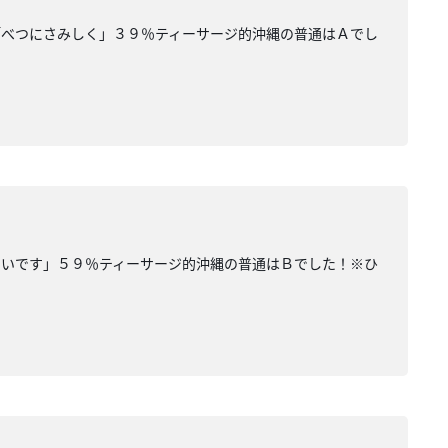
「べつにさみしく」３９％ティーサージ的沖縄の普通はＡでし
ないです」５９％ティーサージ的沖縄の普通はＢでした！※ひ