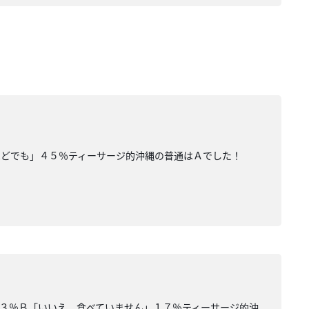
ほどでも」４５％ティーサージ的沖縄の普通はＡでした！
３％Ｂ「いいえ。食べていません」１７％ティーサージ的沖