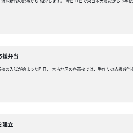
琉球新報の記事から 紹介します。 今日11日で東日本大震災から 3年を
応援弁当
高校の入試が始まった昨日、 宮古地区の各高校では、手作りの応援弁当
を建立