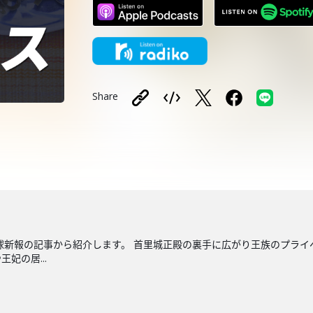
Share
新報の記事から紹介します。 首里城正殿の裏手に広がり王族のプライ
妃の居...