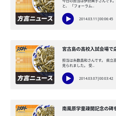
今日の担当は伊狩典子さんです。 
と、 「フォーラム...
2014.03.11
|
00:06:45
宮古島の高校入試会場で
担当は糸数昌和さんです。 県立
見られました。 受...
2014.03.07
|
00:03:42
南風原学童疎開記念の碑