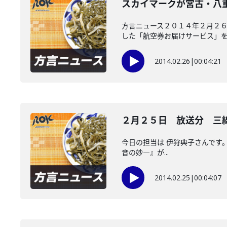
スカイマークが宮古・八
方言ニュース２０１４年２月２６
した「航空券お届けサービス」を..
2014.02.26
|
00:04:21
２月２５日 放送分 三
今日の担当は 伊狩典子さんです
音の妙―』が...
2014.02.25
|
00:04:07