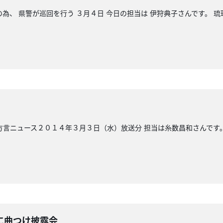
為、 県警が巡回を行う ３月４日 今日の担当は 伊狩典子さんです。 琉
方言ニュース２０１４年３月３日（水）放送分 担当は糸数昌和さんです
に曲つけ披露会