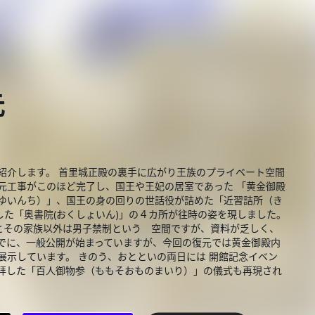
元
紹介します。 首里城正殿の裏手に広がり王族のプライベート空間
元工事がこのほど完了し、国王や王妃の居室であった 「黄金御殿
（ゆいんち）」、国王の身の回りの世話役が詰めた「近習詰所（き
た「奥書院(おくしょいん)」の４カ所が往時の姿を現しました。
とその家族以外は男子禁制という 空間ですが、資料が乏しく、
すでに、一般公開が始まっていますが、今回の復元では黄金御殿内
展示しています。 きのう、おとといの両日には 開館記念イベン
巡拝した「百人御物参（ももそおものまいり）」の儀式も再現され