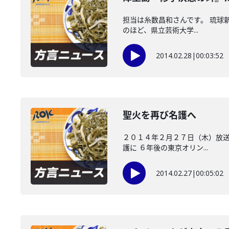
担当は糸数昌和さんです。 琉球
のほど、県立芸術大学...
2014.02.28
|
00:03:52
聖火を再び名護へ
２０１４年２月２７日（木）放送
護に ６年後の東京オリン...
2014.02.27
|
00:05:02