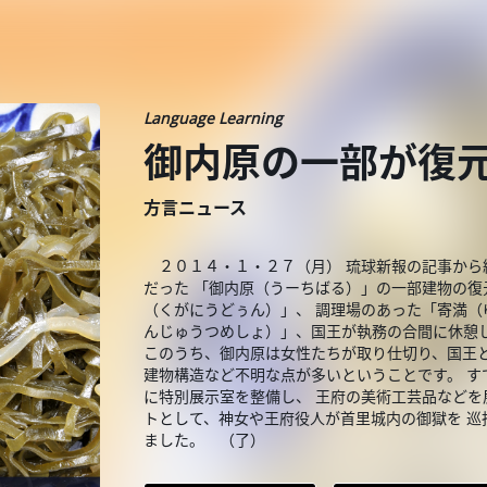
Language Learning
御内原の一部が復
方言ニュース
２０１４・１・２７（月） 琉球新報の記事から
だった 「御内原（うーちばる）」の一部建物の復
（くがにうどぅん）」、 調理場のあった「寄満
んじゅうつめしょ）」、国王が執務の合間に休憩し
このうち、御内原は女性たちが取り仕切り、国王
建物構造など不明な点が多いということです。 
に特別展示室を整備し、 王府の美術工芸品などを
トとして、神女や王府役人が首里城内の御獄を 
ました。 （了）