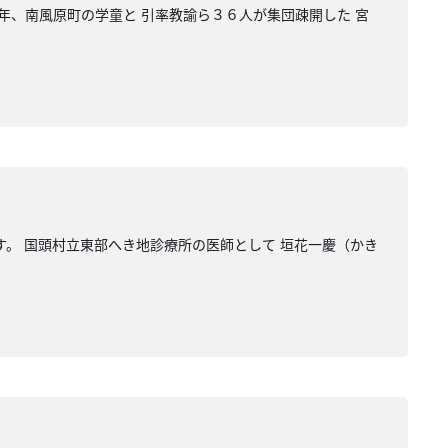
年、南風原町の学童と 引率教諭ら３６人が集団疎開した 宮
す。 国頭村立東部へき地診療所の医師として 垣花一慶（かき