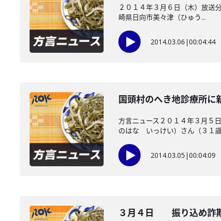
２０１４年３月６日（木）放送分
崎県日向市美々津（ひゅう...
2014.03.06
|
00:04:44
国頭村のへき地診療所に
方言ニュース２０１４年３月５日
のはな いっけい）さん（３１歳..
2014.03.05
|
00:04:09
３月４日 振り込め詐欺