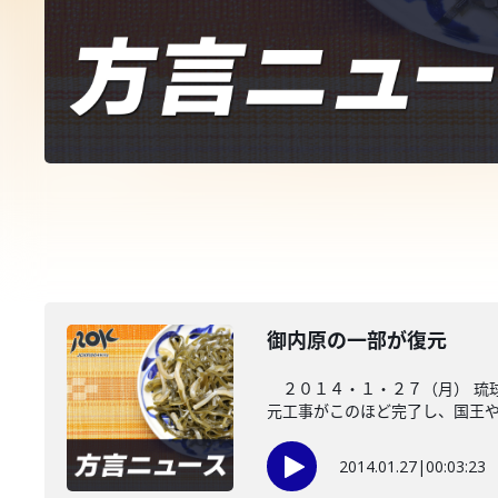
御内原の一部が復元
２０１４・１・２７（月） 琉球
元工事がこのほど完了し、国王や王
2014.01.27
|
00:03:23