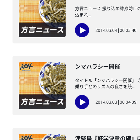
方言ニュース 振り込め詐欺防止の
込まれ...
2014.03.04
|
00:03:40
ンマハラシー開催
タイトル「ンマハラシー開催」 
乗り手とのリズムの良さを競...
2014.03.03
|
00:04:09
津堅島『修学決意の碑』