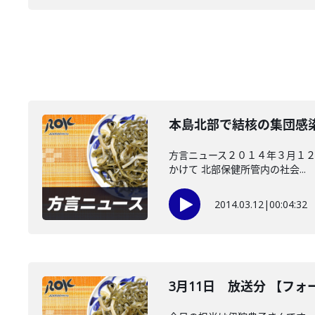
本島北部で結核の集団感
方言ニュース２０１４年３月１２
かけて 北部保健所管内の社会...
2014.03.12
|
00:04:32
3月11日 放送分 【フ