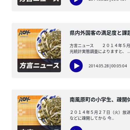
県内外国客の満足度と課
方言ニュース ２０１４年５月２
光統計実態調査によりますと、 ...
2014.05.28
|
00:05:04
南風原町の小学生、疎開
２０１４年５月２７日（火）放送
などに疎開してから 今...