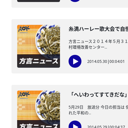
糸満ハーレー歌大会で自
方言ニュース２０１４年５月３１
村環境改善センター...
2014.05.30
|
00:04:01
「へいわってすてきだな
5月29日 放送分 今日の担当は
れた平和の...
2014.05.29
|
00:04:37