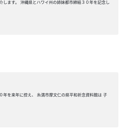
介します。 沖縄県とハワイ州の姉妹都市締結３０年を記念し
０年を来年に控え、 糸満市摩文仁の県平和祈念資料館は 子