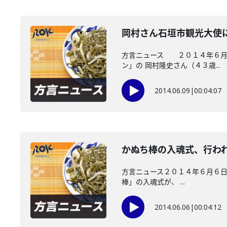
岡村さん石垣市観光大使
方言ニュース ２０１４年６月９
ン」の 岡村隆史さん（４３歳...
2014.06.09
|
00:04:07
かぬち棒の入魂式、行わ
方言ニュース２０１４年６月６日
棒」の入魂式が、 ...
2014.06.06
|
00:04:12