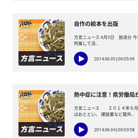
自作の絵本を出版
方言ニュース 6月5日 放送分 
所属して活...
2014.06.05
|
00:05:09
熱中症に注意！県労働局
方言ニュース ２０１４年６月４
はおととい、 建設業など屋外...
2014.06.04
|
00:03:58