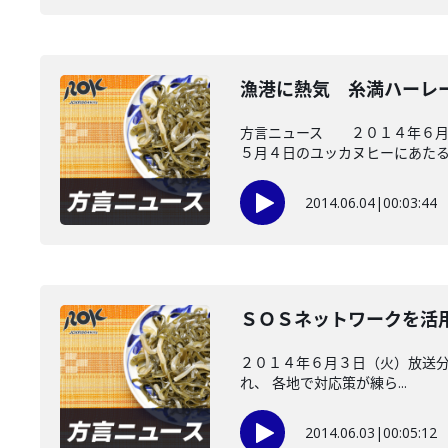
漁港に熱気 糸満ハーレ
方言ニュース ２０１４年６月２
５月４日のユッカヌヒーにあたる..
2014.06.04
|
00:03:44
ＳＯＳネットワークを活
２０１４年６月３日（火）放送分
れ、 各地で対応策が練ら...
2014.06.03
|
00:05:12