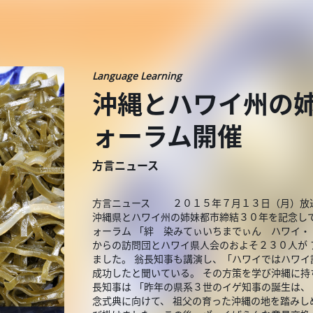
Language Learning
沖縄とハワイ州の
ォーラム開催
方言ニュース
方言ニュース ２０１５年７月１３日（月）放送
沖縄県とハワイ州の姉妹都市締結３０年を記念して
ォーラム 「絆 染みてぃいちまでぃん ハワイ・
からの訪問団とハワイ県人会のおよそ２３０人が 
ました。 翁長知事も講演し、「ハワイではハワイ
成功したと聞いている。 その方策を学び沖縄に持
長知事は 「昨年の県系３世のイゲ知事の誕生は、
念式典に向けて、 祖父の育った沖縄の地を踏みし