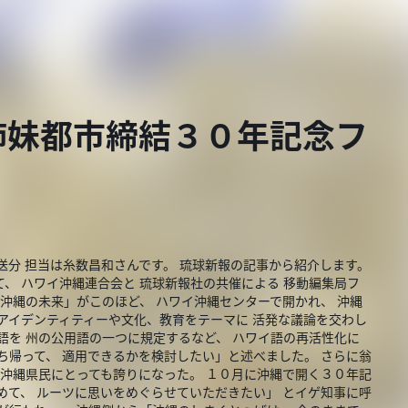
姉妹都市締結３０年記念フ
分 担当は糸数昌和さんです。 琉球新報の記事から紹介します。
、 ハワイ沖縄連合会と 琉球新報社の共催による 移動編集局フ
 沖縄の未来」がこのほど、 ハワイ沖縄センターで開かれ、 沖縄
アイデンティティーや文化、教育をテーマに 活発な議論を交わし
語を 州の公用語の一つに規定するなど、 ハワイ語の再活性化に
ち帰って、 適用できるかを検討したい」と述べました。 さらに翁
 沖縄県民にとっても誇りになった。 １０月に沖縄で開く３０年記
めて、 ルーツに思いをめぐらせていただきたい」 とイゲ知事に呼