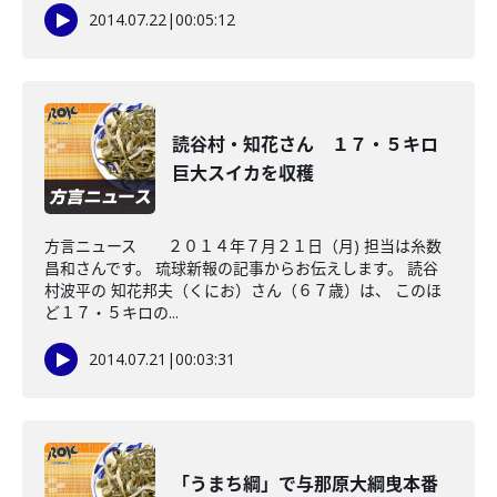
2014.07.22
|
00:05:12
読谷村・知花さん １７・５キロ
巨大スイカを収穫
方言ニュース ２０１４年７月２１日（月) 担当は糸数
昌和さんです。 琉球新報の記事からお伝えします。 読谷
村波平の 知花邦夫（くにお）さん（６７歳）は、 このほ
ど１７・５キロの...
2014.07.21
|
00:03:31
「うまち綱」で与那原大綱曳本番