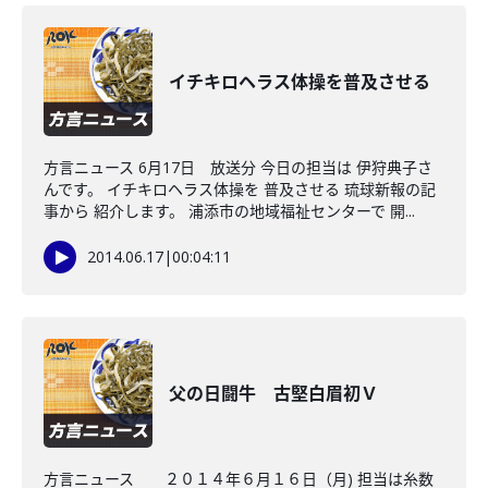
イチキロヘラス体操を普及させる
方言ニュース 6月17日 放送分 今日の担当は 伊狩典子さ
んです。 イチキロヘラス体操を 普及させる 琉球新報の記
事から 紹介します。 浦添市の地域福祉センターで 開...
2014.06.17
|
00:04:11
父の日闘牛 古堅白眉初Ｖ
方言ニュース ２０１４年６月１６日（月) 担当は糸数