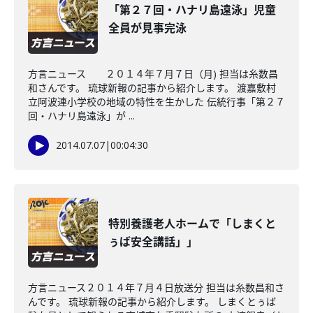
「第２７回・ハナリ島遠泳」児童
全員が見事完泳
方言ニュース ２０１４年７月７日（月) 担当は糸数昌
和さんです。 琉球新報の記事から紹介します。 渡嘉敷村
立阿波連小学校の地域の特性を生かした 伝統行事「第２７
回・ハナリ島遠泳」が ...
2014.07.07
|
00:04:30
特別養護老人ホームで「しまくと
ぅば安全講話」」
方言ニュース２０１４年７月４日放送分 担当は糸数昌和さ
んです。 琉球新報の記事から紹介します。 しまくとぅば