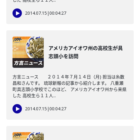
2014.07.15
|
00:04:27
アメリカアイオワ州の高校生が具
志頭小を訪問
方言ニュース ２０１４年７月１４日（月) 担当は糸数
昌和さんです。 琉球新報の記事から紹介します。 八重瀬
町具志頭小学校でこのほど、 アメリカアイオワ州から来県
した 高校生ら１１人...
2014.07.15
|
00:04:27