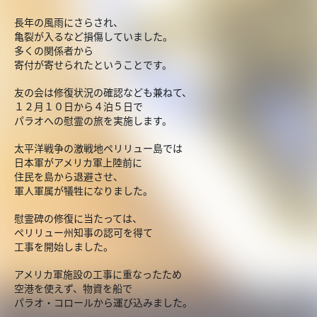
長年の風雨にさらされ、
亀裂が入るなど損傷していました。
多くの関係者から
寄付が寄せられたということです。
友の会は修復状況の確認なども兼ねて、
１２月１０日から４泊５日で
パラオへの慰霊の旅を実施します。
太平洋戦争の激戦地ペリリュー島では
日本軍がアメリカ軍上陸前に
住民を島から退避させ、
軍人軍属が犠牲になりました。
慰霊碑の修復に当たっては、
ペリリュー州知事の認可を得て
工事を開始しました。
アメリカ軍施設の工事に重なったため
空港を使えず、物資を船で
パラオ・コロールから運び込みました。