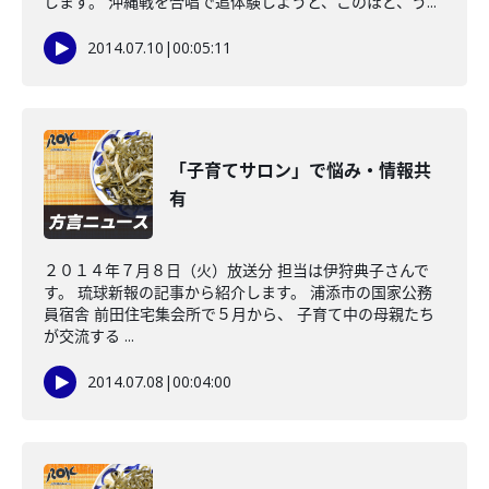
します。 沖縄戦を合唱で追体験しようと、このほど、う...
2014.07.10
|
00:05:11
「子育てサロン」で悩み・情報共
有
２０１４年７月８日（火）放送分 担当は伊狩典子さんで
す。 琉球新報の記事から紹介します。 浦添市の国家公務
員宿舎 前田住宅集会所で５月から、 子育て中の母親たち
が交流する ...
2014.07.08
|
00:04:00