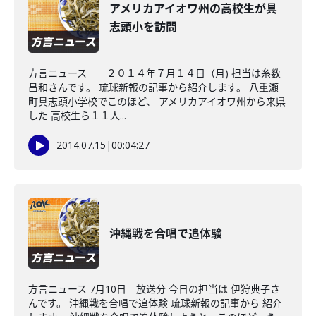
アメリカアイオワ州の高校生が具
志頭小を訪問
方言ニュース ２０１４年７月１４日（月) 担当は糸数
昌和さんです。 琉球新報の記事から紹介します。 八重瀬
町具志頭小学校でこのほど、 アメリカアイオワ州から来県
した 高校生ら１１人...
2014.07.15
|
00:04:27
沖縄戦を合唱で追体験
方言ニュース 7月10日 放送分 今日の担当は 伊狩典子さ
んです。 沖縄戦を合唱で追体験 琉球新報の記事から 紹介