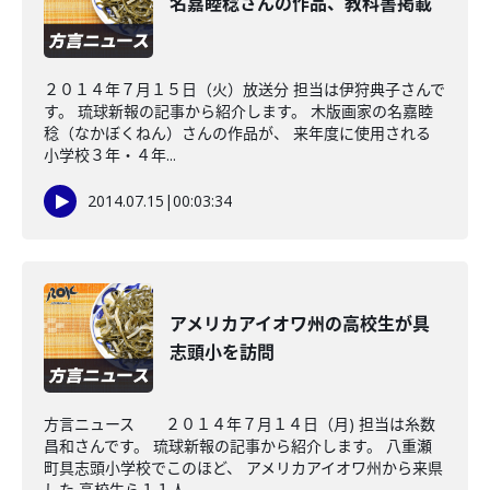
名嘉睦稔さんの作品、教科書掲載
２０１４年７月１５日（火）放送分 担当は伊狩典子さんで
す。 琉球新報の記事から紹介します。 木版画家の名嘉睦
稔（なかぼくねん）さんの作品が、 来年度に使用される
小学校３年・４年...
2014.07.15
|
00:03:34
アメリカアイオワ州の高校生が具
志頭小を訪問
方言ニュース ２０１４年７月１４日（月) 担当は糸数
昌和さんです。 琉球新報の記事から紹介します。 八重瀬
町具志頭小学校でこのほど、 アメリカアイオワ州から来県
した 高校生ら１１人...