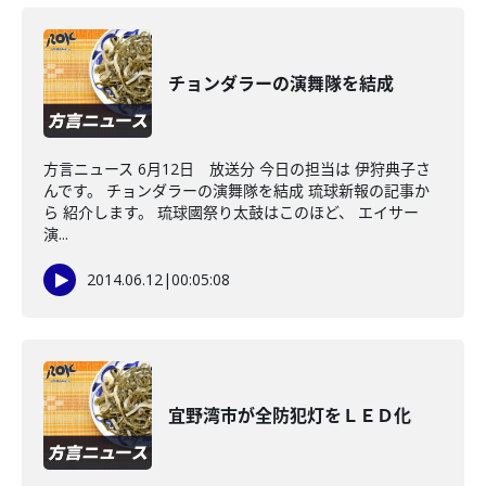
チョンダラーの演舞隊を結成
方言ニュース 6月12日 放送分 今日の担当は 伊狩典子さ
んです。 チョンダラーの演舞隊を結成 琉球新報の記事か
ら 紹介します。 琉球國祭り太鼓はこのほど、 エイサー
演...
2014.06.12
|
00:05:08
宜野湾市が全防犯灯をＬＥＤ化