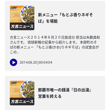
新メニュー「もとぶ香りネギそ
ば」を堪能
方言ニュース２０１４年６月２０日放送分 担当は糸数昌和
さんです。 琉球新報の記事から紹介します。 本部町のそ
ばの新メニュー 「もとぶ香(かお)りネギそば」の試食会が
この...
2014.06.20
|
00:04:04
那覇市唯一の銭湯『日の出湯』
営業を終える