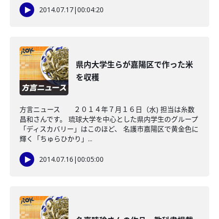
2014.07.17
|
00:04:20
県内大学生らが嘉陽区で作った米
を収穫
方言ニュース ２０１４年７月１６日（水) 担当は糸数
昌和さんです。 琉球大学を中心とした県内学生のグループ
「ディスカバリー」はこのほど、 名護市嘉陽区で黄金色に
輝く「ちゅらひかり」...
2014.07.16
|
00:05:00