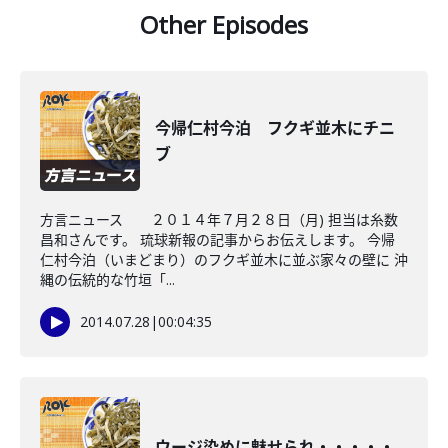
Other Episodes
今帰仁村今泊 フクギ並木にチニ
ブ
方言ニュース ２０１４年７月２８日（月) 担当は糸数
昌和さんです。 琉球新報の記事からお伝えします。 今帰
仁村今泊（いまどまり）のフクギ並木に並ぶ家々の壁に 沖
縄の伝統的な竹垣「...
2014.07.28
|
00:04:35
ウージ染めに魅せられ・・・・・