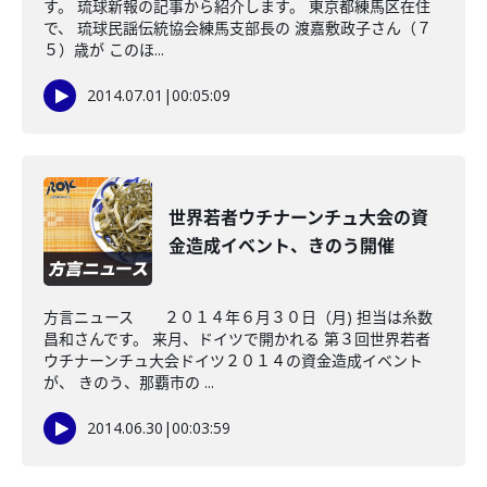
す。 琉球新報の記事から紹介します。 東京都練馬区在住
で、 琉球民謡伝統協会練馬支部長の 渡嘉敷政子さん（７
５）歳が このほ...
2014.07.01
|
00:05:09
世界若者ウチナーンチュ大会の資
金造成イベント、きのう開催
方言ニュース ２０１４年６月３０日（月) 担当は糸数
昌和さんです。 来月、ドイツで開かれる 第３回世界若者
ウチナーンチュ大会ドイツ２０１４の資金造成イベント
が、 きのう、那覇市の ...
2014.06.30
|
00:03:59