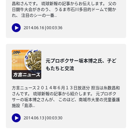
昌和さんです。 琉球新報の記事からお伝えします。 父の
日闘牛大会がきのう、 うるま市石川多目的ドームで開か
れ、 注目のシーの一番...
2014.06.16
|
00:03:36
元プロボクサー坂本博之氏、子ど
もたちと交流
方言ニュース２０１４年６月１３日放送分 担当は糸数昌和
さんです。 琉球新報の記事から紹介します。 元プロボク
サーの坂本博之さんが、 このほど、南城市大里の児童養護
施設「島添...
2014.06.13
|
00:03:30