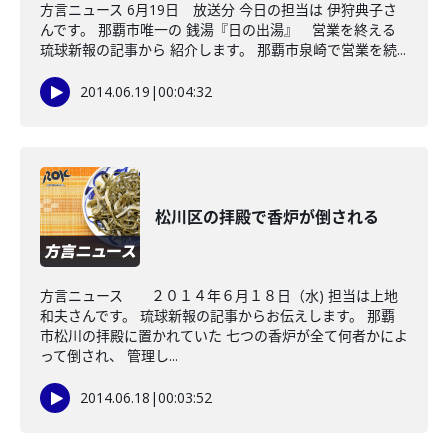
方言ニュース 6月19日 放送分 今日の担当は 伊狩典子さ
んです。 那覇市唯一の 銭湯『日の出湯』 営業を終える
琉球新報の記事から 紹介します。 那覇市泉崎で営業を続...
2014.06.19
|
00:04:32
松川区の拝殿で香炉が倒される
方言ニュース ２０１４年６月１８日（水) 担当は上地
和夫さんです。 琉球新報の記事からお伝えします。 那覇
市松川の拝殿に置かれていた 七つの香炉が全て何者かによ
って倒され、 管理し...
2014.06.18
|
00:03:52