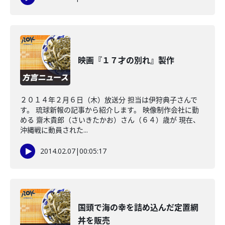
映画『１７才の別れ』製作
２０１４年２月６日（木）放送分 担当は伊狩典子さんで
す。 琉球新報の記事から紹介します。 映像制作会社に勤
める 齋木貴郎（さいきたかお）さん（６４）歳が 現在、
沖縄戦に動員された...
2014.02.07
|
00:05:17
国頭で海の幸を詰め込んだ定置網
丼を販売