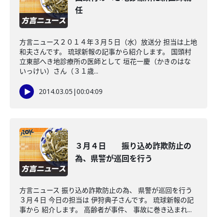
任
方言ニュース２０１４年３月５日（水）放送分 担当は上地
和夫さんです。 琉球新報の記事から紹介します。 国頭村
立東部へき地診療所の医師として 垣花一慶（かきのはな
いっけい）さん（３１歳...
2014.03.05
|
00:04:09
３月４日 振り込め詐欺防止の
為、県警が巡回を行う
方言ニュース 振り込め詐欺防止の為、 県警が巡回を行う
３月４日 今日の担当は 伊狩典子さんです。 琉球新報の記
事から 紹介します。 高齢者が事件、 事故に巻き込まれ...