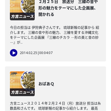
２月２５日 放送分 三線の音や
形の魅力をテーマにした企画展、
開かれる
今日の担当は 伊狩典子さんです。 琉球新報の記事から 紹
介します。 三線の音や形の魅力、 三線を愛する沖縄文化
をテーマにした企画展 『三線のチカラ ―形の美と音の妙
―』が...
2014.02.25
|
00:04:07
おばあＱ
方言ニュース２０１４年２月２４日（月）放送分 担当は糸
数昌和さんです。 琉球新報の記事から紹介します。 最高