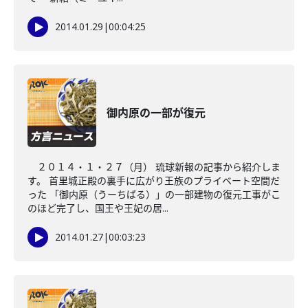
2014.01.29
|
00:04:25
御内原の一部が復元
２０１４・１・２７（月） 琉球新報の記事から紹介しま
す。 首里城正殿の裏手に広がり王族のプライベート空間だ
った 「御内原（うーちばる）」の一部建物の復元工事がこ
のほど完了し、国王や王妃の居...
2014.01.27
|
00:03:23