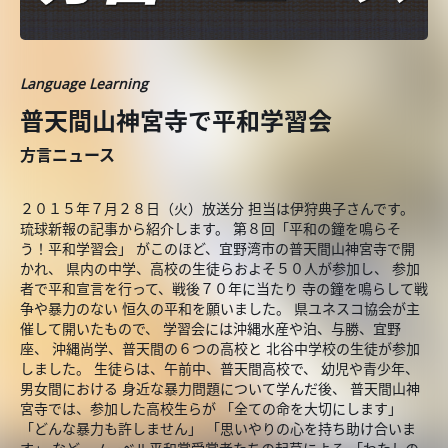
Language Learning
普天間山神宮寺で平和学習会
方言ニュース
２０１５年７月２８日（火）放送分 担当は伊狩典子さんです。
琉球新報の記事から紹介します。 第８回「平和の鐘を鳴らそ
う！平和学習会」 がこのほど、宜野湾市の普天間山神宮寺で開
かれ、 県内の中学、高校の生徒らおよそ５０人が参加し、 参加
者で平和宣言を行って、戦後７０年に当たり 寺の鐘を鳴らして戦
争や暴力のない 恒久の平和を願いました。 県ユネスコ協会が主
催して開いたもので、 学習会には沖縄水産や泊、与勝、宜野
座、 沖縄尚学、普天間の６つの高校と 北谷中学校の生徒が参加
しました。 生徒らは、午前中、普天間高校で、 幼児や青少年、
男女間における 身近な暴力問題について学んだ後、 普天間山神
宮寺では、参加した高校生らが 「全ての命を大切にします」
「どんな暴力も許しません」 「思いやりの心を持ち助け合いま