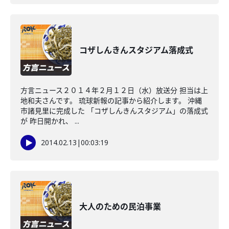
コザしんきんスタジアム落成式
方言ニュース２０１４年２月１２日（水）放送分 担当は上
地和夫さんです。 琉球新報の記事から紹介します。 沖縄
市諸見里に完成した 「コザしんきんスタジアム」の落成式
が 昨日開かれ、 ...
2014.02.13
|
00:03:19
大人のための民泊事業