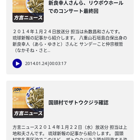
新良幸人さんら、リウボウホール
でのコンサート最終回
２０１４年１月２４日放送分 担当は糸数昌和さんです。
琉球新報の記事から紹介します。 八重山石垣島白保出身の
新良幸人（あら・ゆきと）さんと サンデーこと仲宗根哲
（なかそね・さと...
2014.01.24
|
00:03:17
国頭村でザトウクジラ確認
方言ニュース２０１４年１月２２日（水）放送分 担当は上
地和夫さんです。 琉球新報の記事から紹介します。 国頭
村宜名真区沖でこのほど、 ザトウクジラ２頭が回遊する姿