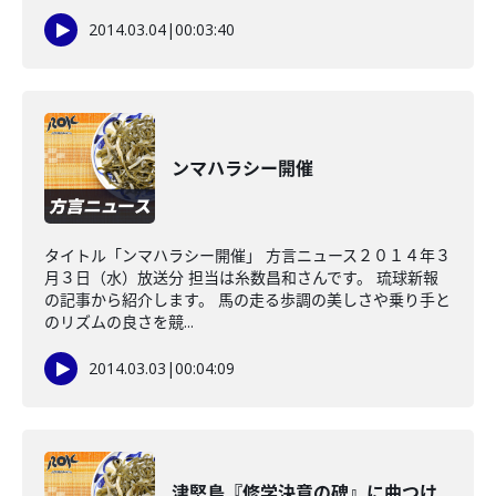
2014.03.04
|
00:03:40
ンマハラシー開催
タイトル「ンマハラシー開催」 方言ニュース２０１４年３
月３日（水）放送分 担当は糸数昌和さんです。 琉球新報
の記事から紹介します。 馬の走る歩調の美しさや乗り手と
のリズムの良さを競...
2014.03.03
|
00:04:09
津堅島『修学決意の碑』に曲つけ