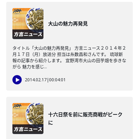
大山の魅力再発見
タイトル「大山の魅力再発見」 方言ニュース２０１４年２
月１７日（月）放送分 担当は糸数昌和さんです。 琉球新
報の記事から紹介します。 宜野湾市大山の田芋畑を歩きな
がら 魅力を感じ...
2014.02.17
|
00:04:01
十六日祭を前に販売商戦がピーク
に