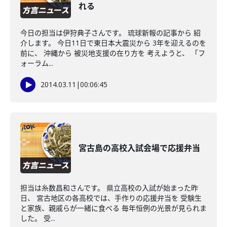
れる
今日の担当は伊狩典子さんです。 琉球新報の記事から 紹
介します。 今日11日で東日本大震災から 3年を迎えるのを
前に、 沖縄から 被災地支援の在り方を 考えようと、 「フ
ォーラム...
2014.03.11
|
00:06:45
宮古島の高校入試会場で応援弁当
担当は糸数昌和さんです。 県立高校の入試が始まった昨
日、 宮古地区の各高校では、手作りの応援弁当を 受験生
と家族、親戚らが一緒に食べる 毎年恒例の光景が見られま
した。 受...