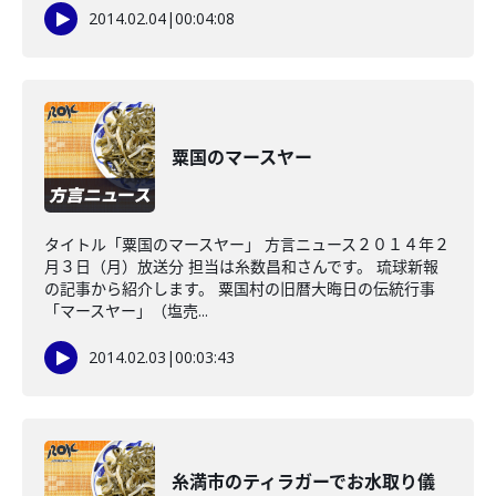
2014.02.04
|
00:04:08
粟国のマースヤー
タイトル「粟国のマースヤー」 方言ニュース２０１４年２
月３日（月）放送分 担当は糸数昌和さんです。 琉球新報
の記事から紹介します。 粟国村の旧暦大晦日の伝統行事
「マースヤー」（塩売...
2014.02.03
|
00:03:43
糸満市のティラガーでお水取り儀