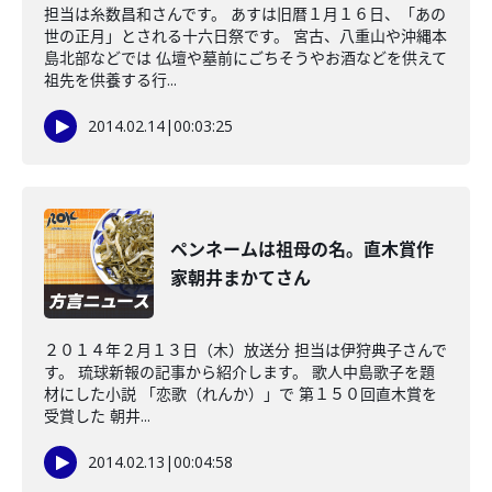
担当は糸数昌和さんです。 あすは旧暦１月１６日、「あの
世の正月」とされる十六日祭です。 宮古、八重山や沖縄本
島北部などでは 仏壇や墓前にごちそうやお酒などを供えて
祖先を供養する行...
2014.02.14
|
00:03:25
ペンネームは祖母の名。直木賞作
家朝井まかてさん
２０１４年２月１３日（木）放送分 担当は伊狩典子さんで
す。 琉球新報の記事から紹介します。 歌人中島歌子を題
材にした小説 「恋歌（れんか）」で 第１５０回直木賞を
受賞した 朝井...
2014.02.13
|
00:04:58