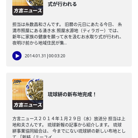
式が行われる
担当は糸数昌和さんです。 旧暦の元日にあたる今日、 糸
満市照屋にある湧き水 照屋水源地（ティラガー）では、
新年に家族の健康を願って水を汲むお水取り式が行われ、
夜明け前から地域住民が集...
2014.01.31
|
00:03:20
琉球絣の新布地完成！
方言ニュース２０１４年１月２９日（水）放送分 担当は上
地和夫さんです。 琉球新報の記事から紹介します。 琉球
絣事業協同組合は、 今までにない琉球絣の新しい布地とし
て 「新結（ミーユイ...