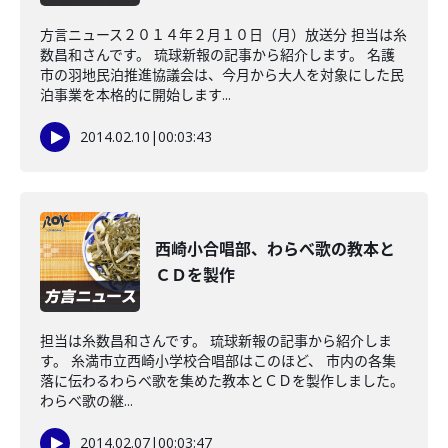
方言ニュース２０１４年２月１０日（月）放送分 担当は糸
数昌和さんです。 琉球新報の記事から紹介します。 名護
市の羽地民泊推進協議会は、今月から大人を対象にした民
泊事業を本格的に開始します...
2014.02.10
|
00:03:43
西崎小合唱部、わらべ歌の教本と
ＣＤを製作
担当は糸数昌和さんです。 琉球新報の記事から紹介しま
す。 糸満市立西崎小学校合唱部はこのほど、 市内の各集
落に伝わるわらべ歌を集めた教本とＣＤを製作しました。
わらべ歌の継...
2014.02.07
|
00:03:47