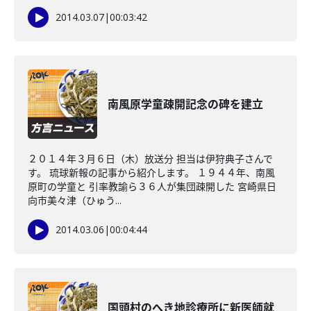
2014.03.07
|
00:03:42
南風原学童疎開記念の碑を建立
２０１４年３月６日（木）放送分 担当は伊狩典子さんで
す。 琉球新報の記事から紹介します。 １９４４年、南風
原町の学童と 引率教諭ら３６人が集団疎開した 宮崎県日
向市美々津（ひゅう...
2014.03.06
|
00:04:44
国頭村のへき地診療所に新医師就