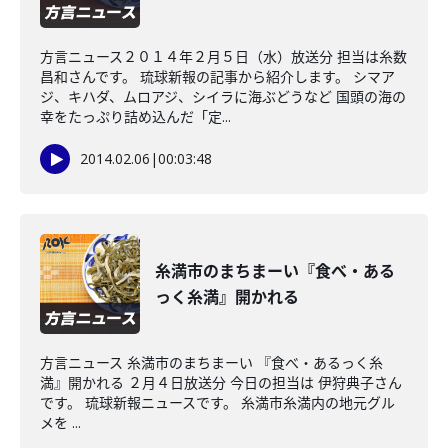
方言ニュース２０１４年２月５日（水）放送分 担当は糸数
昌和さんです。 琉球新報の記事から紹介します。 シマア
ジ、キハダ、ムロアジ、シイラに海ぶどうなど 国頭の海の
幸をたっぷり詰め込んだ「定...
2014.02.06
|
00:03:48
糸満市のまちまーい『食べ・ある
っく糸満』開かれる
方言ニュース 糸満市のまちまーい 『食べ・あるっく糸
満』開かれる ２月４日放送分 今日の担当は 伊狩典子さん
です。 琉球新報ニュースです。 糸満市糸満内の地元グル
メを ...