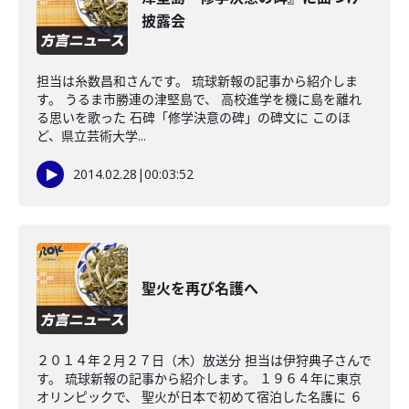
披露会
担当は糸数昌和さんです。 琉球新報の記事から紹介しま
す。 うるま市勝連の津堅島で、 高校進学を機に島を離れ
る思いを歌った 石碑「修学決意の碑」の碑文に このほ
ど、県立芸術大学...
2014.02.28
|
00:03:52
聖火を再び名護へ
２０１４年２月２７日（木）放送分 担当は伊狩典子さんで
す。 琉球新報の記事から紹介します。 １９６４年に東京
オリンピックで、 聖火が日本で初めて宿泊した名護に ６