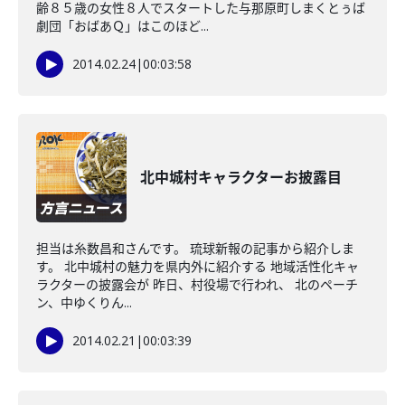
齢８５歳の女性８人でスタートした与那原町しまくとぅば
劇団「おばあＱ」はこのほど...
2014.02.24
|
00:03:58
北中城村キャラクターお披露目
担当は糸数昌和さんです。 琉球新報の記事から紹介しま
す。 北中城村の魅力を県内外に紹介する 地域活性化キャ
ラクターの披露会が 昨日、村役場で行われ、 北のペーチ
ン、中ゆくりん...
2014.02.21
|
00:03:39