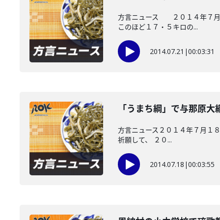
方言ニュース ２０１４年７月２
このほど１７・５キロの...
2014.07.21
|
00:03:31
「うまち綱」で与那原大
方言ニュース２０１４年７月１８
祈願して、 ２０...
2014.07.18
|
00:03:55