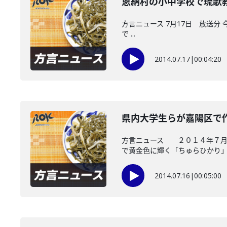
恩納村の小中学校で琉歌
方言ニュース 7月17日 放送分
で ...
2014.07.17
|
00:04:20
県内大学生らが嘉陽区で
方言ニュース ２０１４年７月１
で黄金色に輝く「ちゅらひかり」..
2014.07.16
|
00:05:00