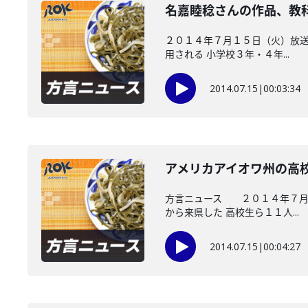
名嘉睦稔さんの作品、教
２０１４年７月１５日（火）放送
用される 小学校３年・４年...
2014.07.15
|
00:03:34
アメリカアイオワ州の高
方言ニュース ２０１４年７月１
から来県した 高校生ら１１人...
2014.07.15
|
00:04:27