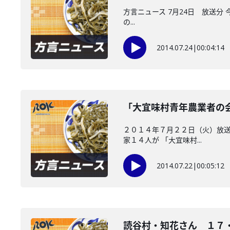
方言ニュース 7月24日 放送分
の...
2014.07.24
|
00:04:14
「大宜味村青年農業者の
２０１４年７月２２日（火）放送
家１４人が 「大宜味村...
2014.07.22
|
00:05:12
読谷村・知花さん １７