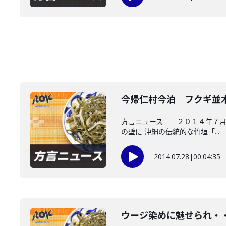
今帰仁村今泊 フクギ並
方言ニュース ２０１４年７月２
の壁に 沖縄の伝統的な竹垣「...
2014.07.28
|
00:04:35
ウージ染めに魅せられ・