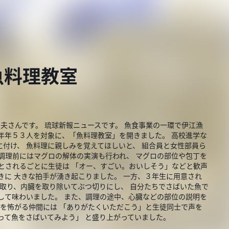
魚料理教室
和夫さんです。 琉球新報ニュースです。 魚食事業の一環で伊江漁
年年５３人を対象に、「魚料理教室」を開きました。 高校進学な
付け、 魚料理に親しみを覚えてほしいと、 組合員と女性部員ら
調理前にはマグロの解体の実演も行われ、 マグロの部位や包丁を
とされるごとに生徒は 「オー、すごい。おいしそう」などと歓声
きに 大きな拍手が湧き起こりました。 一方、３年生に用意され
を取り、内臓を取り除いてぶつ切りにし、 自分たちでさばいた魚で
して味わいました。 また、調理の途中、心臓などの部位の説明を
魚を怖がる仲間には 「ありがたくいただこう」と生徒同士で声を
って魚をさばいてみよう」 と盛り上がっていました。