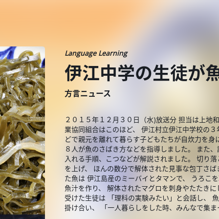
Language Learning
伊江中学の生徒が
方言ニュース
２０１５年１２月３０日（水)放送分 担当は上地
業協同組合はこのほど、 伊江村立伊江中学校の３
どで親元を離れて暮らす子どもたちが自炊力を身に
８人が魚のさばき方などを指導しました。 また、
入れる手順、こつなどが解説されました。 切り落
を上げ、 ほんの数分で解体された見事な包丁さば
た魚は 伊江島産のミーバイとタマンで、 うろこ
魚汁を作り、 解体されたマグロを刺身やたたきに
受けた生徒は 「理科の実験みたい」と会話し、 
掛け合い、 「一人暮らしをした時、みんなで集ま