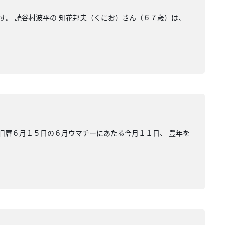
す。 読谷村波平の 知花邦夫（くにお）さん（６７歳）は、
 旧暦６月１５日の６月ウマチーにあたる今月１１日、 豊年を