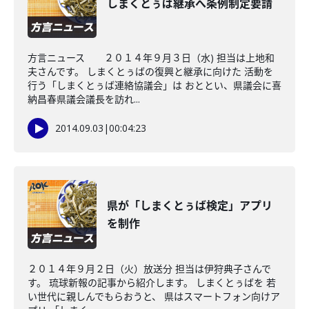
しまくとぅば継承へ条例制定要請
方言ニュース ２０１４年９月３日（水) 担当は上地和
夫さんです。 しまくとぅばの復興と継承に向けた 活動を
行う「しまくとぅば連絡協議会」は おととい、県議会に喜
納昌春県議会議長を訪れ...
2014.09.03
|
00:04:23
県が「しまくとぅば検定」アプリ
を制作
２０１４年９月２日（火）放送分 担当は伊狩典子さんで
す。 琉球新報の記事から紹介します。 しまくとぅばを 若
い世代に親しんでもらおうと、 県はスマートフォン向けア