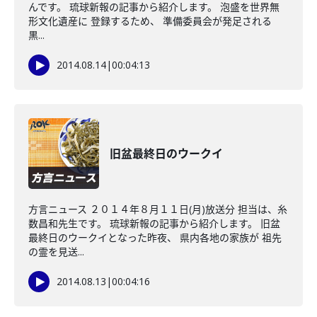
んです。 琉球新報の記事から紹介します。 泡盛を世界無
形文化遺産に 登録するため、 準備委員会が発足される
黒...
2014.08.14
|
00:04:13
旧盆最終日のウークイ
方言ニュース ２０１４年８月１１日(月)放送分 担当は、糸
数昌和先生です。 琉球新報の記事から紹介します。 旧盆
最終日のウークイとなった昨夜、 県内各地の家族が 祖先
の霊を見送...
2014.08.13
|
00:04:16