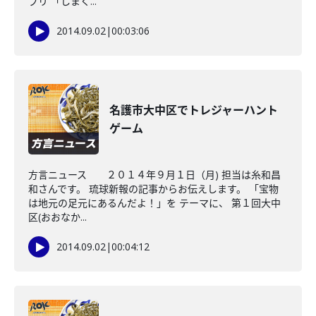
プリ 「しまく...
2014.09.02
|
00:03:06
名護市大中区でトレジャーハント
ゲーム
方言ニュース ２０１４年９月１日（月) 担当は糸和昌
和さんです。 琉球新報の記事からお伝えします。 「宝物
は地元の足元にあるんだよ！」を テーマに、 第１回大中
区(おおなか...
2014.09.02
|
00:04:12