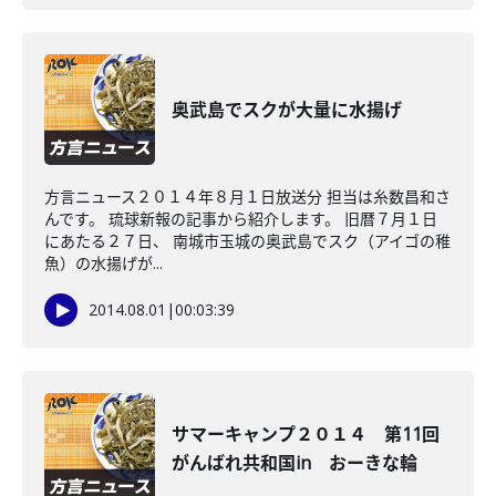
奥武島でスクが大量に水揚げ
方言ニュース２０１４年８月１日放送分 担当は糸数昌和さ
んです。 琉球新報の記事から紹介します。 旧暦７月１日
にあたる２７日、 南城市玉城の奥武島でスク（アイゴの稚
魚）の水揚げが...
2014.08.01
|
00:03:39
サマーキャンプ２０１４ 第11回
がんばれ共和国in おーきな輪