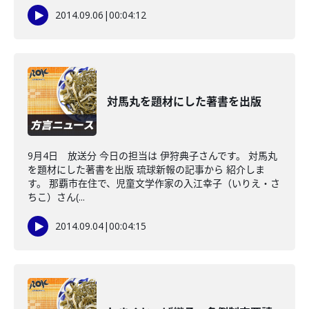
2014.09.06
|
00:04:12
対馬丸を題材にした著書を出版
9月4日 放送分 今日の担当は 伊狩典子さんです。 対馬丸
を題材にした著書を出版 琉球新報の記事から 紹介しま
す。 那覇市在住で、児童文学作家の入江幸子（いりえ・さ
ちこ）さん(...
2014.09.04
|
00:04:15