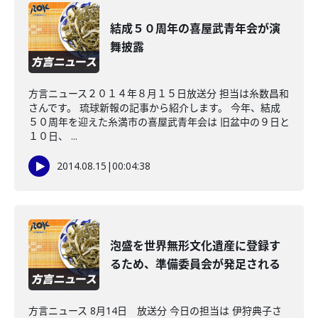
結成５０周年の喜屋武青年会が演
舞披露
方言ニュース２０１４年８月１５日放送分 担当は糸数昌和
さんです。 琉球新報の記事から紹介します。 今年、結成
５０周年を迎えた糸満市の喜屋武青年会は 旧盆中の９日と
１０日、 ...
2014.08.15
|
00:04:38
泡盛を世界無形文化遺産に登録す
るため、準備委員会が発足される
方言ニュース 8月14日 放送分 今日の担当は 伊狩典子さ