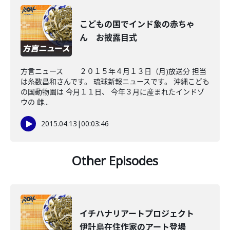
こどもの国でインド象の赤ちゃ
ん お披露目式
方言ニュース ２０１５年４月１３日（月)放送分 担当
は糸数昌和さんです。 琉球新報ニュースです。 沖縄こども
の国動物園は 今月１１日、 今年３月に産まれたインドゾ
ウの 雌...
2015.04.13
|
00:03:46
Other Episodes
イチハナリアートプロジェクト
伊計島在住作家のアート登場