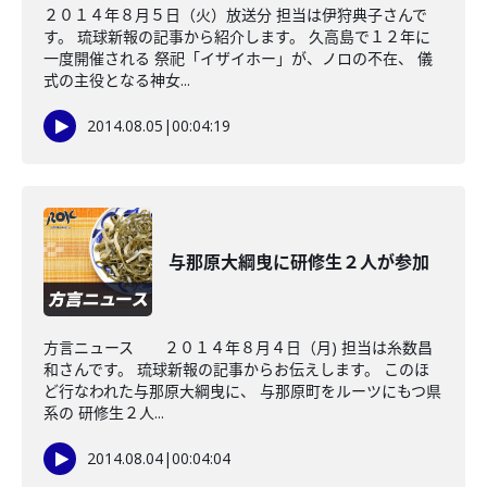
２０１４年８月５日（火）放送分 担当は伊狩典子さんで
す。 琉球新報の記事から紹介します。 久高島で１２年に
一度開催される 祭祀「イザイホー」が、ノロの不在、 儀
式の主役となる神女...
2014.08.05
|
00:04:19
与那原大綱曳に研修生２人が参加
方言ニュース ２０１４年８月４日（月) 担当は糸数昌
和さんです。 琉球新報の記事からお伝えします。 このほ
ど行なわれた与那原大綱曳に、 与那原町をルーツにもつ県
系の 研修生２人...
2014.08.04
|
00:04:04