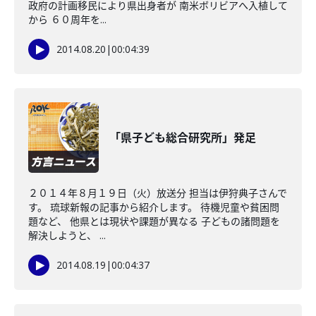
政府の計画移民により県出身者が 南米ボリビアへ入植して
から ６０周年を...
2014.08.20
|
00:04:39
「県子ども総合研究所」発足
２０１４年８月１９日（火）放送分 担当は伊狩典子さんで
す。 琉球新報の記事から紹介します。 待機児童や貧困問
題など、 他県とは現状や課題が異なる 子どもの諸問題を
解決しようと、 ...
2014.08.19
|
00:04:37