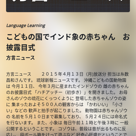
Language Learning
こどもの国でインド象の赤ちゃん お
披露目式
方言ニュース
方言ニュース ２０１５年４月１３日（月)放送分 担当は糸数
昌和さんです。 琉球新報ニュースです。 沖縄こどもの国動物園
は 今月１１日、 今年３月に産まれたインドゾウの 雌の赤ちゃん
のお披露目式 「ハチアッチー（初歩き）」を開きました。 お母
さんのゾウの琉花にくっつくように 登場した赤ちゃんゾウの姿
に 集まったおよそ５００人の観客からは 「かわいい」「小さ
い」などの 歓声と拍手が起こりました。 動物園は赤ちゃんゾウ
の 名前を５月１０日まで募集しており、 ５月２４日には命名式
を行ないます。 また、小象は 毎日午前１１時と午後３時に 一般
公開するということです。 コゾウは、普段は音が出るものに反
応し、 段ボール箱をけって遊ぶなど 好奇心旺盛だということで