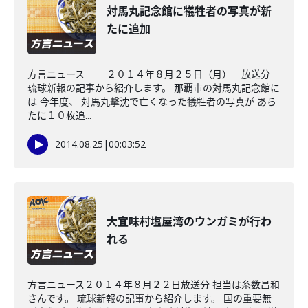
対馬丸記念館に犠牲者の写真が新
たに追加
方言ニュース ２０１４年８月２５日（月） 放送分
琉球新報の記事から紹介します。 那覇市の対馬丸記念館に
は 今年度、 対馬丸撃沈で亡くなった犠牲者の写真が あら
たに１０枚追...
2014.08.25
|
00:03:52
大宜味村塩屋湾のウンガミが行わ
れる
方言ニュース２０１４年８月２２日放送分 担当は糸数昌和
さんです。 琉球新報の記事から紹介します。 国の重要無