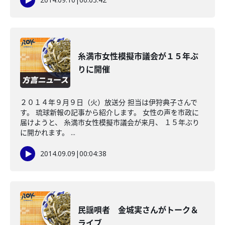
糸満市女性模擬市議会が１５年ぶ
りに開催
２０１４年９月９日（火）放送分 担当は伊狩典子さんで
す。 琉球新報の記事から紹介します。 女性の声を市政に
届けようと、 糸満市女性模擬市議会が来月、 １５年ぶり
に開かれます。 ...
2014.09.09
|
00:04:38
民謡唄者 金城実さんがトーク＆
ライブ