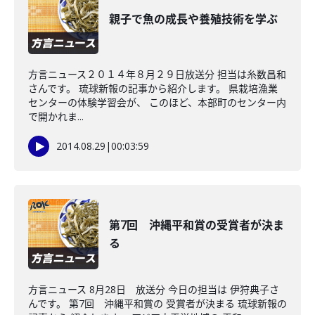
親子で魚の成長や養殖技術を学ぶ
方言ニュース２０１４年８月２９日放送分 担当は糸数昌和
さんです。 琉球新報の記事から紹介します。 県栽培漁業
センターの体験学習会が、 このほど、本部町のセンター内
で開かれま...
2014.08.29
|
00:03:59
第7回 沖縄平和賞の受賞者が決ま
る
方言ニュース 8月28日 放送分 今日の担当は 伊狩典子さ
んです。 第7回 沖縄平和賞の 受賞者が決まる 琉球新報の