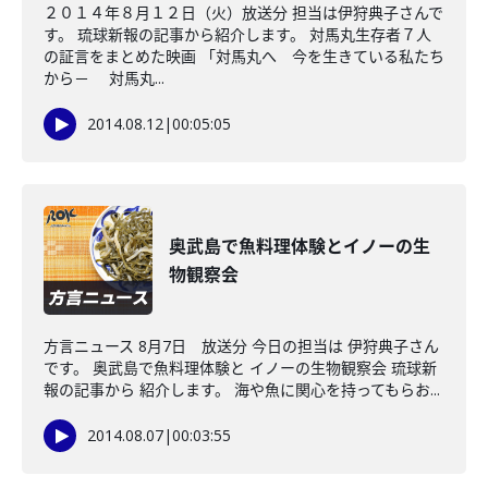
２０１４年８月１２日（火）放送分 担当は伊狩典子さんで
す。 琉球新報の記事から紹介します。 対馬丸生存者７人
の証言をまとめた映画 「対馬丸へ 今を生きている私たち
から－ 対馬丸...
2014.08.12
|
00:05:05
奥武島で魚料理体験とイノーの生
物観察会
方言ニュース 8月7日 放送分 今日の担当は 伊狩典子さん
です。 奥武島で魚料理体験と イノーの生物観察会 琉球新
報の記事から 紹介します。 海や魚に関心を持ってもらお...
2014.08.07
|
00:03:55