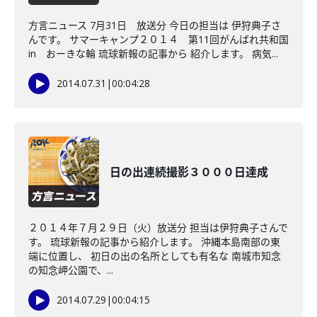
方言ニュース 7月31日 放送分 今日の担当は 伊狩典子さ
んです。 サマーキャンプ２０１４ 第11回がんばれ共和国
in おーきな輪 琉球新報の記事から 紹介します。 病気...
2014.07.31
|
00:04:28
日の出連続撮影３０００日達成
２０１４年７月２９日（火）放送分 担当は伊狩典子さんで
す。 琉球新報の記事から紹介します。 沖縄本島南部の東
端に位置し、 初日の出の名所としても有名な 南城市知念
の知念岬公園で、...
2014.07.29
|
00:04:15