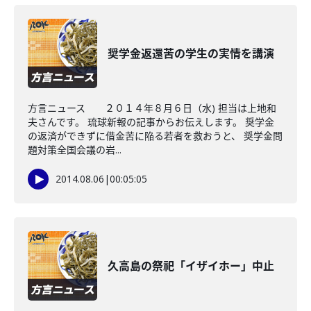
奨学金返還苦の学生の実情を講演
方言ニュース ２０１４年８月６日（水) 担当は上地和
夫さんです。 琉球新報の記事からお伝えします。 奨学金
の返済ができずに借金苦に陥る若者を救おうと、 奨学金問
題対策全国会議の岩...
2014.08.06
|
00:05:05
久高島の祭祀「イザイホー」中止