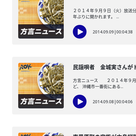
２０１４年９月９日（火）放送分
年ぶりに開かれます。 ...
2014.09.09
|
00:04:38
民謡唄者 金城実さんが
方言ニュース ２０１４年９月８
ど、 沖縄市一番街にある...
2014.09.08
|
00:04:06