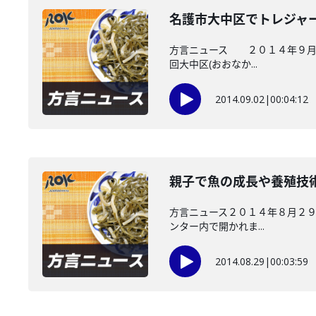
名護市大中区でトレジャ
方言ニュース ２０１４年９月１
回大中区(おおなか...
2014.09.02
|
00:04:12
親子で魚の成長や養殖技
方言ニュース２０１４年８月２９
ンター内で開かれま...
2014.08.29
|
00:03:59