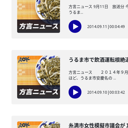
方言ニュース 9月11日 放送
うるま...
2014.09.11
|
00:04:49
うるま市で飲酒運転根絶
方言ニュース ２０１４年９月１
ほど、うるま市安慶名の ...
2014.09.10
|
00:03:42
糸満市女性模擬市議会が