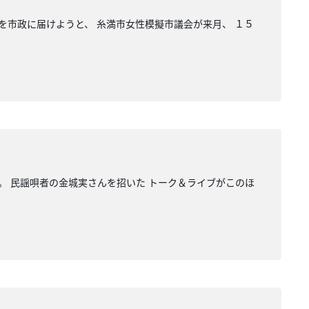
を市政に届けようと、 糸満市女性模擬市議会が来月、 １５
。 民謡唄者の金城実さんを招いた トーク＆ライブがこのほ