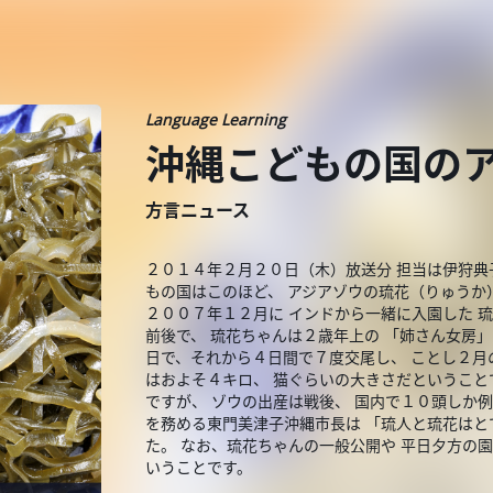
Language Learning
沖縄こどもの国の
方言ニュース
２０１４年２月２０日（木）放送分 担当は伊狩典
もの国はこのほど、 アジアゾウの琉花（りゅうか
２００７年１２月に インドから一緒に入園した 
前後で、 琉花ちゃんは２歳年上の 「姉さん女房
日で、それから４日間で７度交尾し、 ことし２月
はおよそ４キロ、 猫ぐらいの大きさだということ
ですが、 ゾウの出産は戦後、 国内で１０頭しか例
を務める東門美津子沖縄市長は 「琉人と琉花はと
た。 なお、琉花ちゃんの一般公開や 平日夕方の
いうことです。