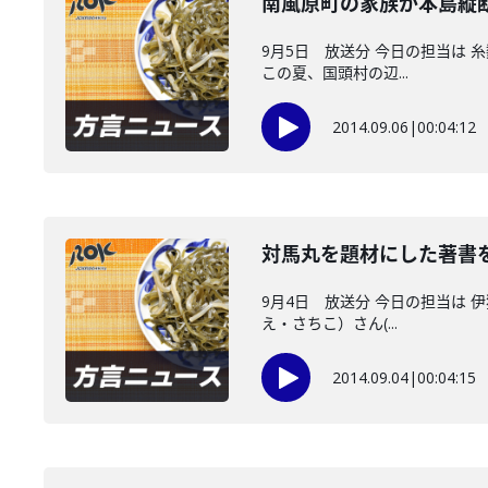
南風原町の家族が本島縦
9月5日 放送分 今日の担当は
この夏、国頭村の辺...
2014.09.06
|
00:04:12
対馬丸を題材にした著書
9月4日 放送分 今日の担当は
え・さちこ）さん(...
2014.09.04
|
00:04:15