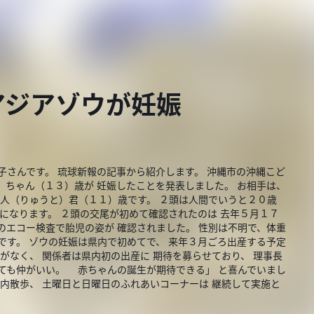
アジアゾウが妊娠
子さんです。 琉球新報の記事から紹介します。 沖縄市の沖縄こど
）ちゃん（１３）歳が 妊娠したことを発表しました。 お相手は、
琉人（りゅうと）君（１１）歳です。 ２頭は人間でいうと２０歳
」になります。 ２頭の交尾が初めて確認されたのは 去年５月１７
のエコー検査で胎児の姿が 確認されました。 性別は不明で、体重
です。 ゾウの妊娠は県内で初めてで、 来年３月ごろ出産する予定
がなく、 関係者は県内初の出産に 期待を募らせており、 理事長
ても仲がいい。 赤ちゃんの誕生が期待できる」 と喜んでいまし
園内散歩、 土曜日と日曜日のふれあいコーナーは 継続して実施と