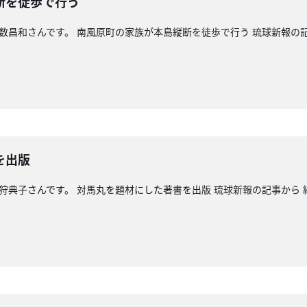
断を徒歩で行う
 糸数昌和さんです。 南風原町の家族が本島縦断を徒歩で行う 琉球新報の
を出版
 伊狩典子さんです。 対馬丸を題材にした著書を出版 琉球新報の記事から