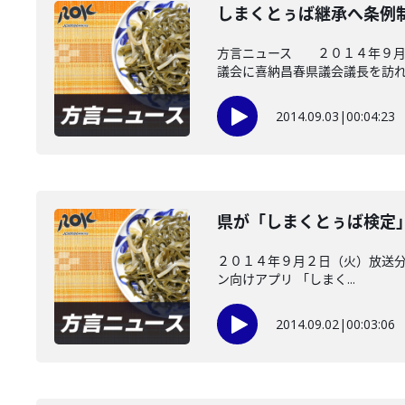
しまくとぅば継承へ条例
方言ニュース ２０１４年９月３
議会に喜納昌春県議会議長を訪れ..
2014.09.03
|
00:04:23
県が「しまくとぅば検定
２０１４年９月２日（火）放送分
ン向けアプリ 「しまく...
2014.09.02
|
00:03:06